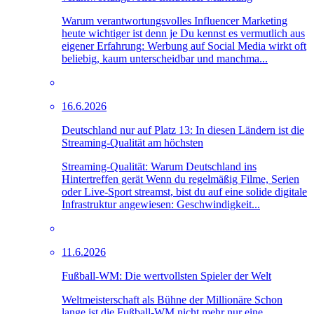
Warum verantwortungsvolles Influencer Marketing
heute wichtiger ist denn je Du kennst es vermutlich aus
eigener Erfahrung: Werbung auf Social Media wirkt oft
beliebig, kaum unterscheidbar und manchma...
16.6.2026
Deutschland nur auf Platz 13: In diesen Ländern ist die
Streaming-Qualität am höchsten
Streaming-Qualität: Warum Deutschland ins
Hintertreffen gerät Wenn du regelmäßig Filme, Serien
oder Live-Sport streamst, bist du auf eine solide digitale
Infrastruktur angewiesen: Geschwindigkeit...
11.6.2026
Fußball-WM: Die wertvollsten Spieler der Welt
Weltmeisterschaft als Bühne der Millionäre Schon
lange ist die Fußball-WM nicht mehr nur eine