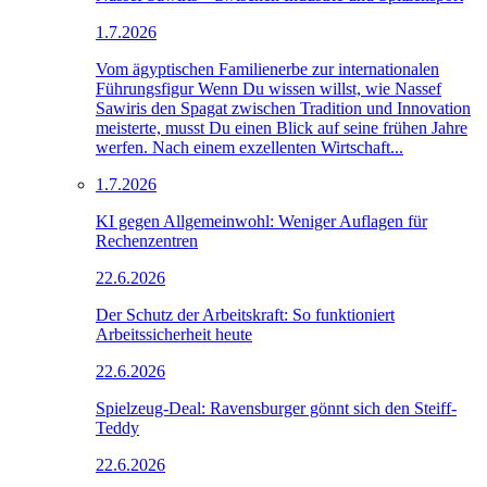
1.7.2026
Vom ägyptischen Familienerbe zur internationalen
Führungsfigur Wenn Du wissen willst, wie Nassef
Sawiris den Spagat zwischen Tradition und Innovation
meisterte, musst Du einen Blick auf seine frühen Jahre
werfen. Nach einem exzellenten Wirtschaft...
1.7.2026
KI gegen Allgemeinwohl: Weniger Auflagen für
Rechenzentren
22.6.2026
Der Schutz der Arbeitskraft: So funktioniert
Arbeitssicherheit heute
22.6.2026
Spielzeug-Deal: Ravensburger gönnt sich den Steiff-
Teddy
22.6.2026