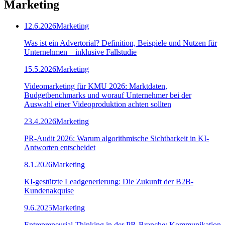
Marketing
12.6.2026
Marketing
Was ist ein Advertorial? Definition, Beispiele und Nutzen für
Unternehmen – inklusive Fallstudie
15.5.2026
Marketing
Videomarketing für KMU 2026: Marktdaten,
Budgetbenchmarks und worauf Unternehmer bei der
Auswahl einer Videoproduktion achten sollten
23.4.2026
Marketing
PR-Audit 2026: Warum algorithmische Sichtbarkeit in KI-
Antworten entscheidet
8.1.2026
Marketing
KI-gestützte Leadgenerierung: Die Zukunft der B2B-
Kundenakquise
9.6.2025
Marketing
Entrepreneurial Thinking in der PR-Branche: Kommunikation