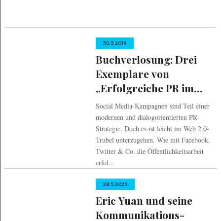
30.5.2019
Buchverlosung: Drei
Exemplare von
„Erfolgreiche PR im
Social Web“ zu
Social Media-Kampagnen sind Teil einer
gewinnen
modernen und dialogorientierten PR-
Strategie. Doch es ist leicht im Web 2.0-
Trubel unterzugehen. Wie mit Facebook,
Twitter & Co. die Öffentlichkeitsarbeit
erfol...
28.5.2026
Eric Yuan und seine
Kommunikations-