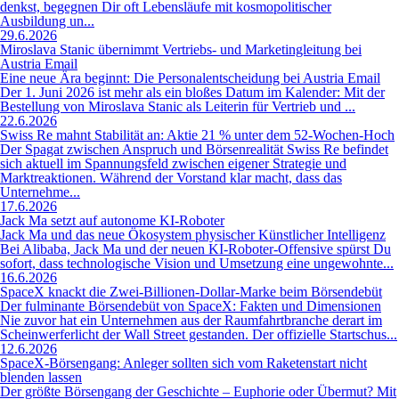
denkst, begegnen Dir oft Lebensläufe mit kosmopolitischer
Ausbildung un...
29.6.2026
Miroslava Stanic übernimmt Vertriebs- und Marketingleitung bei
Austria Email
Eine neue Ära beginnt: Die Personalentscheidung bei Austria Email
Der 1. Juni 2026 ist mehr als ein bloßes Datum im Kalender: Mit der
Bestellung von Miroslava Stanic als Leiterin für Vertrieb und ...
22.6.2026
Swiss Re mahnt Stabilität an: Aktie 21 % unter dem 52-Wochen-Hoch
Der Spagat zwischen Anspruch und Börsenrealität Swiss Re befindet
sich aktuell im Spannungsfeld zwischen eigener Strategie und
Marktreaktionen. Während der Vorstand klar macht, dass das
Unternehme...
17.6.2026
Jack Ma setzt auf autonome KI-Roboter
Jack Ma und das neue Ökosystem physischer Künstlicher Intelligenz
Bei Alibaba, Jack Ma und der neuen KI-Roboter-Offensive spürst Du
sofort, dass technologische Vision und Umsetzung eine ungewohnte...
16.6.2026
SpaceX knackt die Zwei-Billionen-Dollar-Marke beim Börsendebüt
Der fulminante Börsendebüt von SpaceX: Fakten und Dimensionen
Nie zuvor hat ein Unternehmen aus der Raumfahrtbranche derart im
Scheinwerferlicht der Wall Street gestanden. Der offizielle Startschus...
12.6.2026
SpaceX-Börsengang: Anleger sollten sich vom Raketenstart nicht
blenden lassen
Der größte Börsengang der Geschichte – Euphorie oder Übermut? Mit