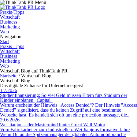
Praxis-Tipps
Wirtschaft
Business
Marketing
Web
Navigation
Start
Praxis-Tipps
Wirtschaft
Business
Marketing
Web
Wirtschaft Blog auf ThinkTank PR
Startseite
/
Wirtschaft Blog
Wirtschaft Blog
Das digitale Zuhause für Unternehmergeist
1.7.2026
Studienfinanzierung: So viel Geld müssen Eltern fürs Studium der
Kinder einplanen | Capital+
Warum erscheint der Hinweis „Access Denied“? Der Hinweis "Access
Denied" signalisiert, dass du keinen Zugriff auf eine bestimmte
Webseite hast. Es handelt sich oft um eine protection message, die...
29.6.2026
Wei Jianjun – der Mastermind hinter Great Wall Motor
Vom Fabrikarbeiter zum Industriellen: Wei Jianjuns formative Jahre
Wenn Du an die Spitzenmanager der globalen Automobilbranche