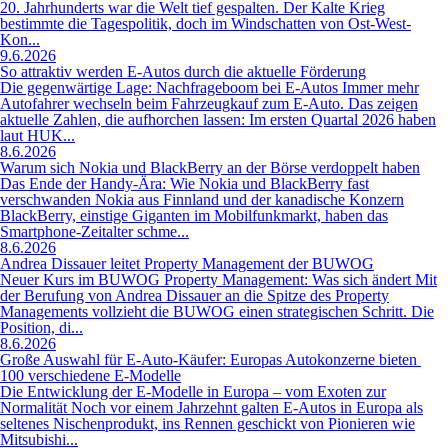
20. Jahrhunderts war die Welt tief gespalten. Der Kalte Krieg
bestimmte die Tagespolitik, doch im Windschatten von Ost-West-
Kon...
9.6.2026
So attraktiv werden E-Autos durch die aktuelle Förderung
Die gegenwärtige Lage: Nachfrageboom bei E-Autos Immer mehr
Autofahrer wechseln beim Fahrzeugkauf zum E-Auto. Das zeigen
aktuelle Zahlen, die aufhorchen lassen: Im ersten Quartal 2026 haben
laut HUK...
8.6.2026
Warum sich Nokia und BlackBerry an der Börse verdoppelt haben
Das Ende der Handy-Ära: Wie Nokia und BlackBerry fast
verschwanden Nokia aus Finnland und der kanadische Konzern
BlackBerry, einstige Giganten im Mobilfunkmarkt, haben das
Smartphone-Zeitalter schme...
8.6.2026
Andrea Dissauer leitet Property Management der BUWOG
Neuer Kurs im BUWOG Property Management: Was sich ändert Mit
der Berufung von Andrea Dissauer an die Spitze des Property
Managements vollzieht die BUWOG einen strategischen Schritt. Die
Position, di...
8.6.2026
Große Auswahl für E-Auto-Käufer: Europas Autokonzerne bieten
100 verschiedene E-Modelle
Die Entwicklung der E-Modelle in Europa – vom Exoten zur
Normalität Noch vor einem Jahrzehnt galten E-Autos in Europa als
seltenes Nischenprodukt, ins Rennen geschickt von Pionieren wie
Mitsubishi...