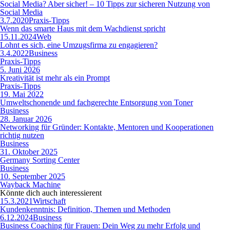
Social Media? Aber sicher! – 10 Tipps zur sicheren Nutzung von
Social Media
3.7.2020
Praxis-Tipps
Wenn das smarte Haus mit dem Wachdienst spricht
15.11.2024
Web
Lohnt es sich, eine Umzugsfirma zu engagieren?
3.4.2022
Business
Praxis-Tipps
5. Juni 2026
Kreativität ist mehr als ein Prompt
Praxis-Tipps
19. Mai 2022
Umweltschonende und fachgerechte Entsorgung von Toner
Business
28. Januar 2026
Networking für Gründer: Kontakte, Mentoren und Kooperationen
richtig nutzen
Business
31. Oktober 2025
Germany Sorting Center
Business
10. September 2025
Wayback Machine
Könnte dich auch interessierent
15.3.2021
Wirtschaft
Kundenkenntnis: Definition, Themen und Methoden
6.12.2024
Business
Business Coaching für Frauen: Dein Weg zu mehr Erfolg und