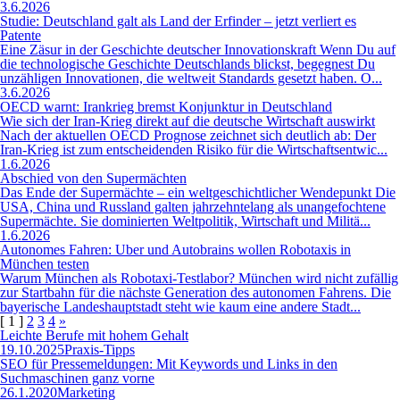
3.6.2026
Studie: Deutschland galt als Land der Erfinder – jetzt verliert es
Patente
Eine Zäsur in der Geschichte deutscher Innovationskraft Wenn Du auf
die technologische Geschichte Deutschlands blickst, begegnest Du
unzähligen Innovationen, die weltweit Standards gesetzt haben. O...
3.6.2026
OECD warnt: Irankrieg bremst Konjunktur in Deutschland
Wie sich der Iran-Krieg direkt auf die deutsche Wirtschaft auswirkt
Nach der aktuellen OECD Prognose zeichnet sich deutlich ab: Der
Iran-Krieg ist zum entscheidenden Risiko für die Wirtschaftsentwic...
1.6.2026
Abschied von den Supermächten
Das Ende der Supermächte – ein weltgeschichtlicher Wendepunkt Die
USA, China und Russland galten jahrzehntelang als unangefochtene
Supermächte. Sie dominierten Weltpolitik, Wirtschaft und Militä...
1.6.2026
Autonomes Fahren: Uber und Autobrains wollen Robotaxis in
München testen
Warum München als Robotaxi-Testlabor? München wird nicht zufällig
zur Startbahn für die nächste Generation des autonomen Fahrens. Die
bayerische Landeshauptstadt steht wie kaum eine andere Stadt...
[ 1 ]
2
3
4
»
Leichte Berufe mit hohem Gehalt
19.10.2025
Praxis-Tipps
SEO für Pressemeldungen: Mit Keywords und Links in den
Suchmaschinen ganz vorne
26.1.2020
Marketing