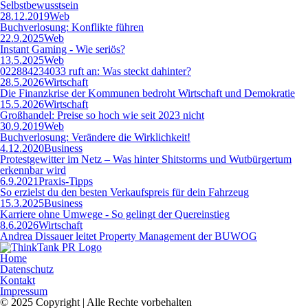
Selbstbewusstsein
28.12.2019
Web
Buchverlosung: Konflikte führen
22.9.2025
Web
Instant Gaming - Wie seriös?
13.5.2025
Web
022884234033 ruft an: Was steckt dahinter?
28.5.2026
Wirtschaft
Die Finanzkrise der Kommunen bedroht Wirtschaft und Demokratie
15.5.2026
Wirtschaft
Großhandel: Preise so hoch wie seit 2023 nicht
30.9.2019
Web
Buchverlosung: Verändere die Wirklichkeit!
4.12.2020
Business
Protestgewitter im Netz – Was hinter Shitstorms und Wutbürgertum
erkennbar wird
6.9.2021
Praxis-Tipps
So erzielst du den besten Verkaufspreis für dein Fahrzeug
15.3.2025
Business
Karriere ohne Umwege - So gelingt der Quereinstieg
8.6.2026
Wirtschaft
Andrea Dissauer leitet Property Management der BUWOG
Home
Datenschutz
Kontakt
Impressum
© 2025 Copyright | Alle Rechte vorbehalten