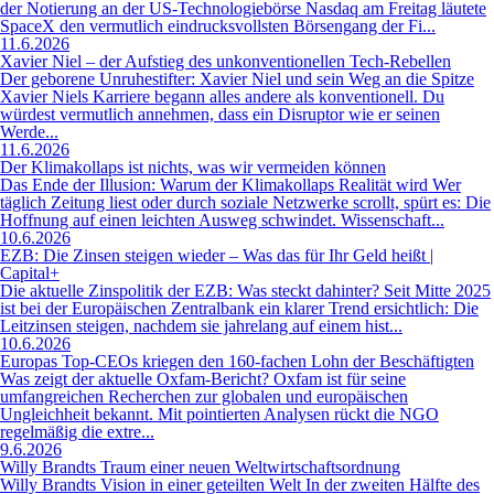
der Notierung an der US-Technologiebörse Nasdaq am Freitag läutete
SpaceX den vermutlich eindrucksvollsten Börsengang der Fi...
11.6.2026
Xavier Niel – der Aufstieg des unkonventionellen Tech-Rebellen
Der geborene Unruhestifter: Xavier Niel und sein Weg an die Spitze
Xavier Niels Karriere begann alles andere als konventionell. Du
würdest vermutlich annehmen, dass ein Disruptor wie er seinen
Werde...
11.6.2026
Der Klimakollaps ist nichts, was wir vermeiden können
Das Ende der Illusion: Warum der Klimakollaps Realität wird Wer
täglich Zeitung liest oder durch soziale Netzwerke scrollt, spürt es: Die
Hoffnung auf einen leichten Ausweg schwindet. Wissenschaft...
10.6.2026
EZB: Die Zinsen steigen wieder – Was das für Ihr Geld heißt |
Capital+
Die aktuelle Zinspolitik der EZB: Was steckt dahinter? Seit Mitte 2025
ist bei der Europäischen Zentralbank ein klarer Trend ersichtlich: Die
Leitzinsen steigen, nachdem sie jahrelang auf einem hist...
10.6.2026
Europas Top-CEOs kriegen den 160-fachen Lohn der Beschäftigten
Was zeigt der aktuelle Oxfam-Bericht? Oxfam ist für seine
umfangreichen Recherchen zur globalen und europäischen
Ungleichheit bekannt. Mit pointierten Analysen rückt die NGO
regelmäßig die extre...
9.6.2026
Willy Brandts Traum einer neuen Weltwirtschaftsordnung
Willy Brandts Vision in einer geteilten Welt In der zweiten Hälfte des