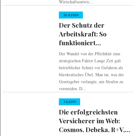
Wirtschaftsentwic...
22.6.2026
Der Schutz der
Arbeitskraft: So
funktioniert
Arbeitssicherheit heute
Der Wandel von der Pflichtkür zum
strategischen Faktor Lange Zeit galt
betrieblicher Schutz vor Gefahren als
bürokratisches Übel. Man tat, was der
Gesetzgeber verlangte, um Strafen zu
vermeiden. D...
7.6.2019
Die erfolgreichsten
Versicherer im Web:
Cosmos, Debeka, R+V,