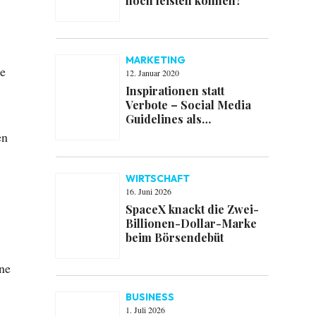
noch leisten können?
MARKETING
ie
12. Januar 2020
Inspirationen statt
Verbote – Social Media
Guidelines als
Impulsgeber
en
WIRTSCHAFT
16. Juni 2026
SpaceX knackt die Zwei-
Billionen-Dollar-Marke
beim Börsendebüt
ne
BUSINESS
1. Juli 2026