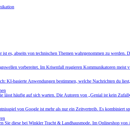
nikation
er ist es, abseits von technischen Themen wahrgenommen zu werden. D
swellen vorbereitet. Im Krisenfall reagieren Kommunikatoren meist vie
ich: KI-basierte Anwendungen bestimmen, welche Nachrichten du liest,
nen
e lässt häufig auf sich warten. Die Autoren von „Genial ist kein Zufall
sspiel von Google ist mehr als nur ein Zeitvertreib. Es kombiniert spie
ren
 Sie diese bei Winkler Tracht & Landhausmode. Im Onlineshop von Alp