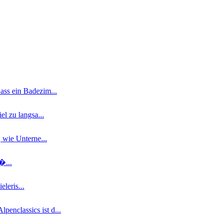
ass ein Badezim...
l zu langsa...
 wie Unterne...
�...
leris...
enclassics ist d...