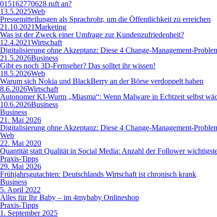
015162770628 ruft an?
13.5.2025
Web
Pressemitteilungen als Sprachrohr, um die Öffentlichkeit zu erreichen
21.10.2021
Marketing
Was ist der Zweck einer Umfrage zur Kundenzufriedenheit?
12.4.2021
Wirtschaft
Digitalisierung ohne Akzeptanz: Diese 4 Change-Management-Problem
21.5.2026
Business
Gibt es noch 3D-Fernseher? Das solltet ihr wissen!
18.5.2026
Web
Warum sich Nokia und BlackBerry an der Börse verdoppelt haben
8.6.2026
Wirtschaft
Autonomer KI-Wurm „Miasma“: Wenn Malware in Echtzeit selbst wäc
10.6.2026
Business
Business
21. Mai 2026
Digitalisierung ohne Akzeptanz: Diese 4 Change-Management-Problem
Web
22. Mai 2020
Quantität statt Qualität in Social Media: Anzahl der Follower wichtigst
Praxis-Tipps
29. Mai 2026
Frühjahrsgutachten: Deutschlands Wirtschaft ist chronisch krank
Business
5. April 2022
Alles für Ihr Baby – im 4mybaby Onlineshop
Praxis-Tipps
1. September 2025