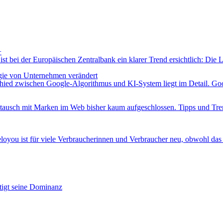
+
ist bei der Europäischen Zentralbank ein klarer Trend ersichtlich: Die L
gie von Unternehmen verändert
ied zwischen Google-Algorithmus und KI-System liegt im Detail. Google
stausch mit Marken im Web bisher kaum aufgeschlossen. Tipps und Tr
 ist für viele Verbraucherinnen und Verbraucher neu, obwohl das Unt
tigt seine Dominanz