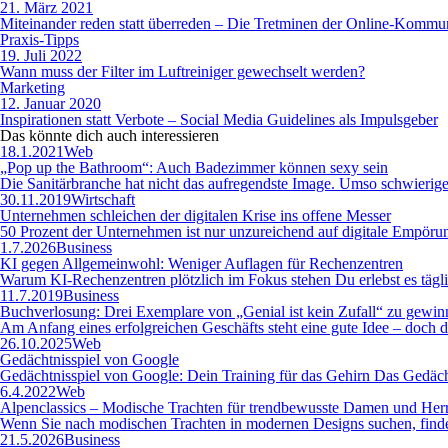
21. März 2021
Miteinander reden statt überreden – Die Tretminen der Online-Kommu
Praxis-Tipps
19. Juli 2022
Wann muss der Filter im Luftreiniger gewechselt werden?
Marketing
12. Januar 2020
Inspirationen statt Verbote – Social Media Guidelines als Impulsgeber
Das könnte dich auch
interessieren
18.1.2021
Web
„Pop up the Bathroom“: Auch Badezimmer können sexy sein
Die Sanitärbranche hat nicht das aufregendste Image. Umso schwierig
30.11.2019
Wirtschaft
Unternehmen schleichen der digitalen Krise ins offene Messer
50 Prozent der Unternehmen ist nur unzureichend auf digitale Empörung
1.7.2026
Business
KI gegen Allgemeinwohl: Weniger Auflagen für Rechenzentren
Warum KI-Rechenzentren plötzlich im Fokus stehen Du erlebst es tägl
11.7.2019
Business
Buchverlosung: Drei Exemplare von „Genial ist kein Zufall“ zu gewin
Am Anfang eines erfolgreichen Geschäfts steht eine gute Idee – doch di
26.10.2025
Web
Gedächtnisspiel von Google
Gedächtnisspiel von Google: Dein Training für das Gehirn Das Gedächtni
6.4.2022
Web
Alpenclassics – Modische Trachten für trendbewusste Damen und Her
Wenn Sie nach modischen Trachten in modernen Designs suchen, finden
21.5.2026
Business