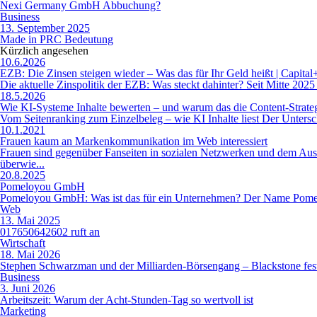
Nexi Germany GmbH Abbuchung?
Business
13. September 2025
Made in PRC Bedeutung
Kürzlich angesehen
10.6.2026
EZB: Die Zinsen steigen wieder – Was das für Ihr Geld heißt | Capital
Die aktuelle Zinspolitik der EZB: Was steckt dahinter? Seit Mitte 2025 
18.5.2026
Wie KI-Systeme Inhalte bewerten – und warum das die Content-Strate
Vom Seitenranking zum Einzelbeleg – wie KI Inhalte liest Der Untersch
10.1.2021
Frauen kaum an Markenkommunikation im Web interessiert
Frauen sind gegenüber Fanseiten in sozialen Netzwerken und dem Au
überwie...
20.8.2025
Pomeloyou GmbH
Pomeloyou GmbH: Was ist das für ein Unternehmen? Der Name Pomeloyou
Web
13. Mai 2025
017650642602 ruft an
Wirtschaft
18. Mai 2026
Stephen Schwarzman und der Milliarden-Börsengang – Blackstone fes
Business
3. Juni 2026
Arbeitszeit: Warum der Acht-Stunden-Tag so wertvoll ist
Marketing