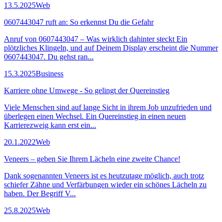
13.5.2025
Web
0607443047 ruft an: So erkennst Du die Gefahr
Anruf von 0607443047 – Was wirklich dahinter steckt Ein
plötzliches Klingeln, und auf Deinem Display erscheint die Nummer
0607443047. Du gehst ran...
15.3.2025
Business
Karriere ohne Umwege - So gelingt der Quereinstieg
Viele Menschen sind auf lange Sicht in ihrem Job unzufrieden und
überlegen einen Wechsel. Ein Quereinstieg in einen neuen
Karrierezweig kann erst ein...
20.1.2022
Web
Veneers – geben Sie Ihrem Lächeln eine zweite Chance!
Dank sogenannten Veneers ist es heutzutage möglich, auch trotz
schiefer Zähne und Verfärbungen wieder ein schönes Lächeln zu
haben. Der Begriff V...
25.8.2025
Web