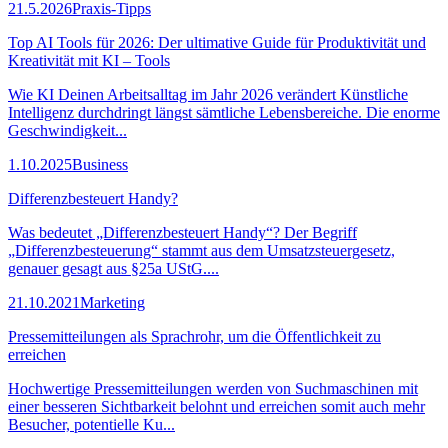
21.5.2026
Praxis-Tipps
Top AI Tools für 2026: Der ultimative Guide für Produktivität und
Kreativität mit KI – Tools
Wie KI Deinen Arbeitsalltag im Jahr 2026 verändert Künstliche
Intelligenz durchdringt längst sämtliche Lebensbereiche. Die enorme
Geschwindigkeit...
1.10.2025
Business
Differenzbesteuert Handy?
Was bedeutet „Differenzbesteuert Handy“? Der Begriff
„Differenzbesteuerung“ stammt aus dem Umsatzsteuergesetz,
genauer gesagt aus §25a UStG....
21.10.2021
Marketing
Pressemitteilungen als Sprachrohr, um die Öffentlichkeit zu
erreichen
Hochwertige Pressemitteilungen werden von Suchmaschinen mit
einer besseren Sichtbarkeit belohnt und erreichen somit auch mehr
Besucher, potentielle Ku...