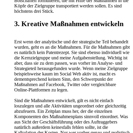
Botschaften formulieren, die mit Hilfe der Maßnahmen in die
Köpfe der Zielgruppe transportiert werden sollen. Es sind
höchstens drei Stück.
3. Kreative Maßnahmen entwickeln
Erst wenn der analytische und der strategische Teil behandelt
wurden, geht es an die Maßnahmen. Für die Maßnahmen gibt
es natürlich kein Patentrezept. Sie sind ebenso individuell wie
die Kernzielgruppe und meine Aufgabenstellung. Wichtig ist
aber, dass sie zu dem passen, was vorher im Analyse- und
Strategieteil herausgefunden wurde. Wenn meine Zielgruppe
beispielsweise kaum im Social Web aktiv ist, macht es
dementsprechend keinen Sinn, den Schwerpunkt der
Maßnahmen auf Facebook, Twitter oder vergleichbare
Online-Plattformen zu legen.
Sind die Maßnahmen entwickelt, gilt es nicht einfach
loszulegen und alle Aktivitäten ungeordnet oder gleichzeitig
abzufeuern. Ein Zeitplan muss her, der die einzelnen
Komponenten des Maßnahmenplans sinnvoll einordnet. Was
aus Sicht der Geschäftsführung oder des Auftraggebers
natürlich außerdem keinesfalls fehlen sollte, ist die
Kalkulation der Kosten. Nur wer vorher genau und realistisch