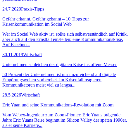
24.7.2020
Praxis-Tipps
Gefahr erkannt, Gefahr gebannt – 10 Tipps zur
Krisenkommunikation im Social Web
Wer im Social Web aktiv ist, sollte sich selbstverständlich auf Kritik,
aber auch auf den Ernstfall einstellen: eine Kommunikationskrise.
Auf Faceboo...
30.11.2019
Wirtschaft
Unternehmen schleichen der digitalen Krise ins offene Messer
50 Prozent der Unternehmen ist nur unzureichend auf digitale
Empörungswellen vorbereitet. Im Krisenfall reagieren
Kommunikatoren meist viel zu langsa...
28.5.2026
Wirtschaft
Eric Yuan und seine Kommunikations-Revolution mit Zoom
Vom Webex-Ingenieur zum Zoom-Pionier: Eric Yuans prägende
Jahre Eric Yuans Reise beginnt im Silicon Valley der späten 1990er,
als er seine Karriere...