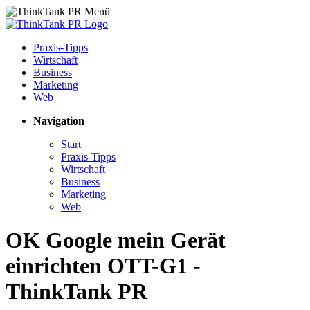
Praxis-Tipps
Wirtschaft
Business
Marketing
Web
Navigation
Start
Praxis-Tipps
Wirtschaft
Business
Marketing
Web
OK Google mein Gerät
einrichten OTT-G1 -
ThinkTank PR