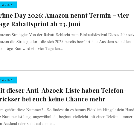
8.6.2026
rime Day 2026: Amazon nennt Termin – vier
age Rabattsprint ab 23. Juni
azons Strategie: Von der Rabatt-Schlacht zum Einkaufsfestival Dieses Jahr set
azon die Strategie fort, die sich 2025 bereits bewährt hat: Aus dem schnellen
ei-Tage-Run wird ein vier Tage lan...
5.6.2026
it dieser Anti-Abzock-Liste haben Telefon-
rickser bei euch keine Chance mehr
m gehört diese Nummer? - So findest du es heraus Plötzlich klingelt dein Hand
e Nummer ist lang, ungewöhnlich, beginnt vielleicht mit einer Telefonnummer 
m Ausland oder sieht auf den e...