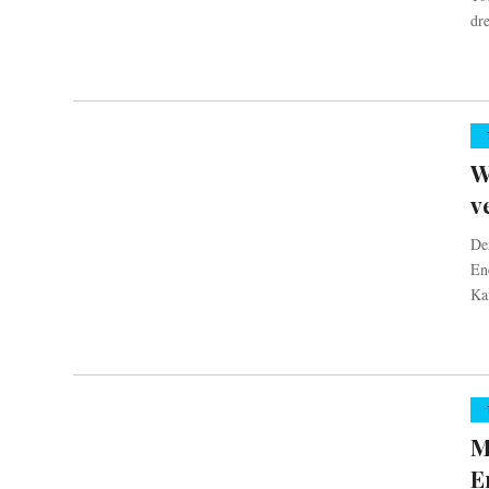
dre
W
v
De
En
Ka
M
E