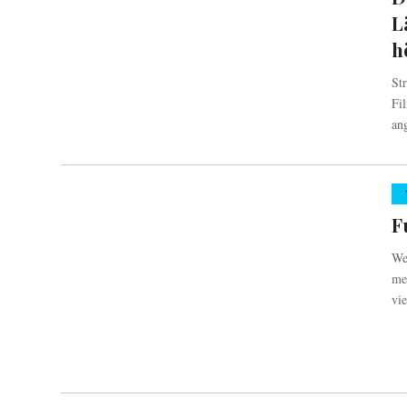
L
h
St
Fil
an
F
We
me
vie