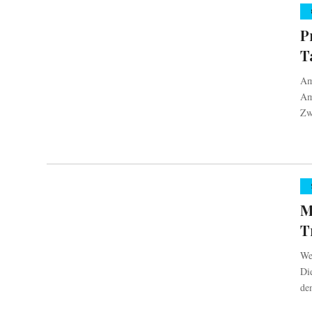
P
T
Am
Am
Zw
M
T
We
Di
de