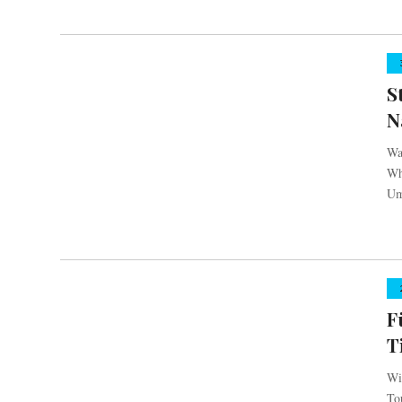
S
N
Wa
Wh
Ums
F
T
Wi
Tou