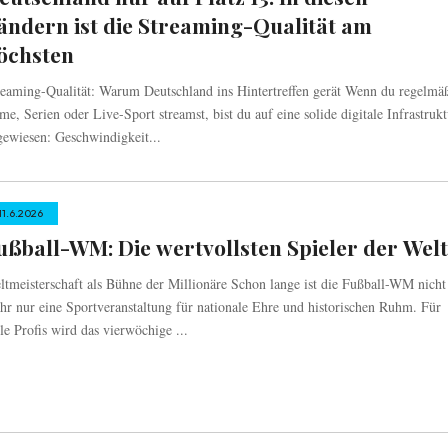
ändern ist die Streaming-Qualität am
öchsten
reaming-Qualität: Warum Deutschland ins Hintertreffen gerät Wenn du regelmä
me, Serien oder Live-Sport streamst, bist du auf eine solide digitale Infrastruk
gewiesen: Geschwindigkeit...
11.6.2026
ußball-WM: Die wertvollsten Spieler der Wel
ltmeisterschaft als Bühne der Millionäre Schon lange ist die Fußball-WM nicht
hr nur eine Sportveranstaltung für nationale Ehre und historischen Ruhm. Für
le Profis wird das vierwöchige ...