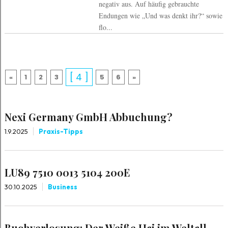
negativ aus. Auf häufig gebrauchte
Endungen wie „Und was denkt ihr?“ sowie
flo...
[ 4 ]
«
1
2
3
5
6
»
Nexi Germany GmbH Abbuchung?
1.9.2025
Praxis-Tipps
LU89 7510 0013 5104 200E
30.10.2025
Business
Buchverlosung: Der Weiße Hai im Weltall