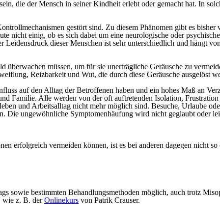
sein, die der Mensch in seiner Kindheit erlebt oder gemacht hat. In 
e Kontrollmechanismen gestört sind. Zu diesem Phänomen gibt es bishe
ute nicht einig, ob es sich dabei um eine neurologische oder psychisc
 Leidensdruck dieser Menschen ist sehr unterschiedlich und hängt von
feld überwachen müssen, um für sie unerträgliche Geräusche zu vermei
weiflung, Reizbarkeit und Wut, die durch diese Geräusche ausgelöst we
uss auf den Alltag der Betroffenen haben und ein hohes Maß an Verzwei
 Familie. Alle werden von der oft auftretenden Isolation, Frustration 
leben und Arbeitsalltag nicht mehr möglich sind. Besuche, Urlaube od
. Die ungewöhnliche Symptomenhäufung wird nicht geglaubt oder leich
 erfolgreich vermeiden können, ist es bei anderen dagegen nicht so e
ltags sowie bestimmten Behandlungsmethoden möglich, auch trotz Misoph
 wie z. B. der
Onlinekurs
von Patrik Crauser.