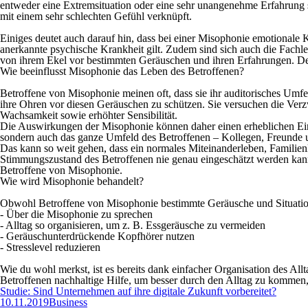
entweder eine Extremsituation oder eine sehr unangenehme Erfahrung 
mit einem sehr schlechten Gefühl verknüpft.
Einiges deutet auch darauf hin, dass bei einer Misophonie emotional
anerkannte psychische Krankheit gilt. Zudem sind sich auch die Fachle
von ihrem Ekel vor bestimmten Geräuschen und ihren Erfahrungen. Der
Wie beeinflusst Misophonie das Leben des Betroffenen?
Betroffene von Misophonie meinen oft, dass sie ihr auditorisches Um
ihre Ohren vor diesen Geräuschen zu schützen. Sie versuchen die Verz
Wachsamkeit sowie erhöhter Sensibilität.
Die Auswirkungen der Misophonie können daher einen erheblichen Einfl
sondern auch das ganze Umfeld des Betroffenen – Kollegen, Freunde und
Das kann so weit gehen, dass ein normales Miteinanderleben, Familien
Stimmungszustand des Betroffenen nie genau eingeschätzt werden kann
Betroffene von Misophonie.
Wie wird Misophonie behandelt?
Obwohl Betroffene von Misophonie bestimmte Geräusche und Situationen
- Über die Misophonie zu sprechen
- Alltag so organisieren, um z. B. Essgeräusche zu vermeiden
- Geräuschunterdrückende Kopfhörer nutzen
- Stresslevel reduzieren
Wie du wohl merkst, ist es bereits dank einfacher Organisation des Al
Betroffenen nachhaltige Hilfe, um besser durch den Alltag zu kommen,
Studie: Sind Unternehmen auf ihre digitale Zukunft vorbereitet?
10.11.2019
Business