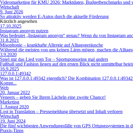
Videomarketing für KMU 2026: Marktdaten, Budgetbenchmarks und wo
Wirtschaft
9. Juni 2026
So attraktiv werden E-Autos durch die aktuelle Förderung
Kürzlich angesehen
17.10.2025
Instagram anonym nutzen
Was bedeutet „Instagram anonym“ genau? Wenn du von Instagram anonym
31.8.2021
Misophonie – krankhafte Allergie auf Alltagsgeräusche
Während die meisten von uns keinen Lärm mögen, machen die Alltagsg
3.9.2020
Spiel mir das Lied vom Tor – Sportsponsoring mal anders
Fußball und Fashion liegen auf den ersten Blick nicht unmittelbar b
16.9.2025
127.0.0.1:49342
Was ist 127.0.0.1:49342 eigentlich? Die Kombination 127.0.0.1:49342
Komm...
Web
20. Januar 2022
Veneers – geben Sie Ihrem Lächeln eine zweite Chance!
Marketing
1. August 2020
Lost in Translation – Pressemeldung übersetzt und Inhalt verloren
Wirtschaft
19. Juni 2024
Die fünf wichtigsten Anwendungsfälle von GPS Ortungssystemen in de
Praxis-Tipps