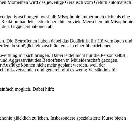
solchen Momenten wird das jeweilige Geräusch vom Gehirn automatisch
r wenige Forschungen, weshalb Misophonie immer noch nicht als eine
he Reaktion handelt. Jedoch berichteten viele Menschen mit Misophonie
 den Trigger-Situationen ab.
den. Die Betroffenen haben dabei das Bedürfnis, ihr Hörvermögen und
rden, bestmöglich einzuschränken – in einer übertriebenen
flung mit sich bringen. Dabei leidet nicht nur die Person selbst,
und Aggressivität des Betroffenen in Mitleidenschaft gezogen.
er Ausflüge können nicht mehr geplant werden, weil der
t missverstanden und generell gibt es wenig Verständnis für
infach möglich. Dabei hilft:
onie glücklich zu leben. Insbesondere spezialisierte Kurse bieten