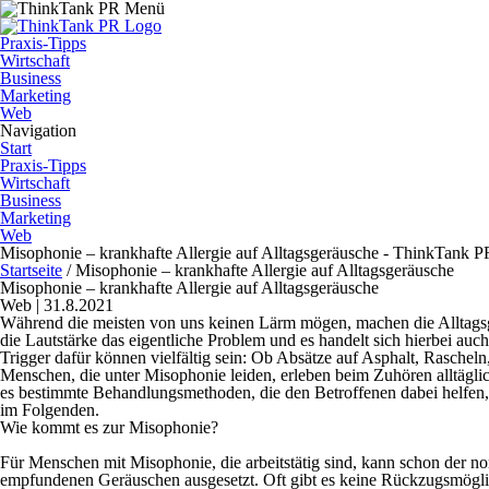
Praxis-Tipps
Wirtschaft
Business
Marketing
Web
Navigation
Start
Praxis-Tipps
Wirtschaft
Business
Marketing
Web
Misophonie – krankhafte Allergie auf Alltagsgeräusche - ThinkTank P
Startseite
/
Misophonie – krankhafte Allergie auf Alltagsgeräusche
Misophonie – krankhafte Allergie auf Alltagsgeräusche
Web | 31.8.2021
Während die meisten von uns keinen Lärm mögen, machen die Alltagsge
die Lautstärke das eigentliche Problem und es handelt sich hierbei auc
Trigger dafür können vielfältig sein: Ob Absätze auf Asphalt, Rasche
Menschen, die unter Misophonie leiden, erleben beim Zuhören alltägl
es bestimmte Behandlungsmethoden, die den Betroffenen dabei helfen,
im Folgenden.
Wie kommt es zur Misophonie?
Für Menschen mit Misophonie, die arbeitstätig sind, kann schon der n
empfundenen Geräuschen ausgesetzt. Oft gibt es keine Rückzugsmöglic