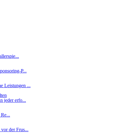
lerspie...
ponsoring-P...
e Leistungen ...
lten
 jeder erfo...
 Re...
vor der Frus...