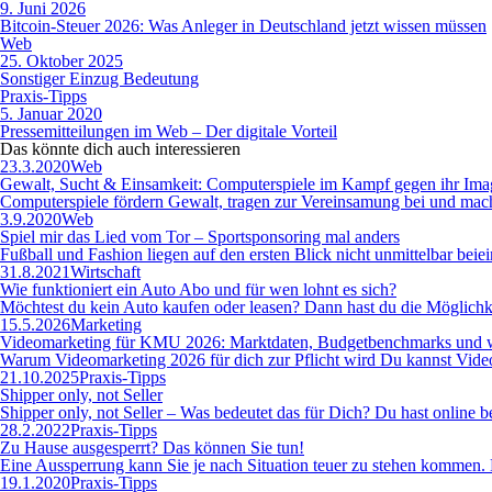
9. Juni 2026
Bitcoin-Steuer 2026: Was Anleger in Deutschland jetzt wissen müssen
Web
25. Oktober 2025
Sonstiger Einzug Bedeutung
Praxis-Tipps
5. Januar 2020
Pressemitteilungen im Web – Der digitale Vorteil
Das könnte dich auch
interessieren
23.3.2020
Web
Gewalt, Sucht & Einsamkeit: Computerspiele im Kampf gegen ihr Ima
Computerspiele fördern Gewalt, tragen zur Vereinsamung bei und machen
3.9.2020
Web
Spiel mir das Lied vom Tor – Sportsponsoring mal anders
Fußball und Fashion liegen auf den ersten Blick nicht unmittelbar be
31.8.2021
Wirtschaft
Wie funktioniert ein Auto Abo und für wen lohnt es sich?
Möchtest du kein Auto kaufen oder leasen? Dann hast du die Möglichk
15.5.2026
Marketing
Videomarketing für KMU 2026: Marktdaten, Budgetbenchmarks und wo
Warum Videomarketing 2026 für dich zur Pflicht wird Du kannst Videom
21.10.2025
Praxis-Tipps
Shipper only, not Seller
Shipper only, not Seller – Was bedeutet das für Dich? Du hast online be
28.2.2022
Praxis-Tipps
Zu Hause ausgesperrt? Das können Sie tun!
Eine Aussperrung kann Sie je nach Situation teuer zu stehen kommen. 
19.1.2020
Praxis-Tipps