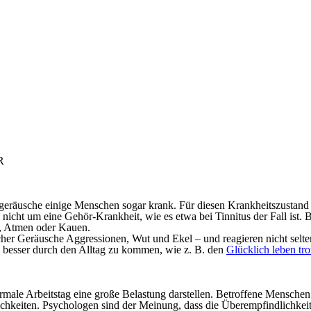
R
räusche einige Menschen sogar krank. Für diesen Krankheitszustand g
h nicht um eine Gehör-Krankheit, wie es etwa bei Tinnitus der Fall ist
ln, Atmen oder Kauen.
icher Geräusche Aggressionen, Wut und Ekel – und reagieren nicht se
 besser durch den Alltag zu kommen, wie z. B. den
Glücklich leben tr
ormale Arbeitstag eine große Belastung darstellen. Betroffene Mensche
hkeiten. Psychologen sind der Meinung, dass die Überempfindlichkeit 