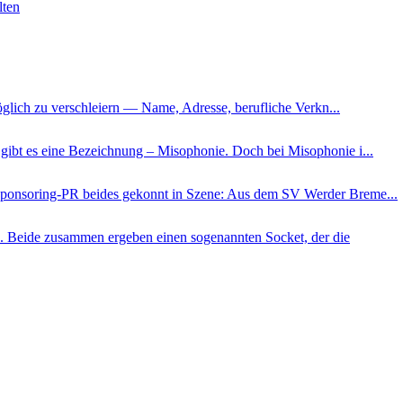
lten
glich zu verschleiern — Name, Adresse, berufliche Verkn...
gibt es eine Bezeichnung – Misophonie. Doch bei Misophonie i...
e Sponsoring-PR beides gekonnt in Szene: Aus dem SV Werder Breme...
2. Beide zusammen ergeben einen sogenannten Socket, der die