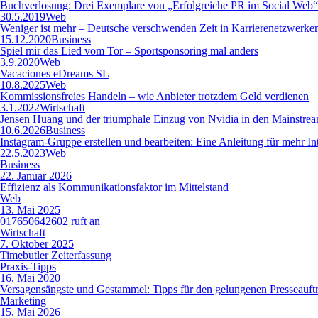
Buchverlosung: Drei Exemplare von „Erfolgreiche PR im Social Web
30.5.2019
Web
Weniger ist mehr – Deutsche verschwenden Zeit in Karrierenetzwerke
15.12.2020
Business
Spiel mir das Lied vom Tor – Sportsponsoring mal anders
3.9.2020
Web
Vacaciones eDreams SL
10.8.2025
Web
Kommissionsfreies Handeln – wie Anbieter trotzdem Geld verdienen
3.1.2022
Wirtschaft
Jensen Huang und der triumphale Einzug von Nvidia in den Mainstr
10.6.2026
Business
Instagram-Gruppe erstellen und bearbeiten: Eine Anleitung für mehr 
22.5.2023
Web
Business
22. Januar 2026
Effizienz als Kommunikationsfaktor im Mittelstand
Web
13. Mai 2025
017650642602 ruft an
Wirtschaft
7. Oktober 2025
Timebutler Zeiterfassung
Praxis-Tipps
16. Mai 2020
Versagensängste und Gestammel: Tipps für den gelungenen Presseauftri
Marketing
15. Mai 2026