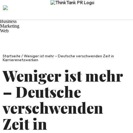
Navigation
Start
Praxis-Tipps
Wirtschaft
Business
Marketing
Web
Startseite
/
Weniger ist mehr – Deutsche verschwenden Zeit in
Karrierenetzwerken
Weniger ist mehr
– Deutsche
verschwenden
Zeit in