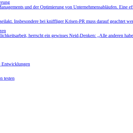
erung
s Managements und der Optimierung von Unternehmensabläufen. Eine effi
ilakt. Insbesondere bei kniffliger Krisen-PR muss darauf geachtet werd
tzen
ichkeitsarbeit, herrscht ein gewisses Neid-Denken: „Alle anderen haben 
e Entwicklungen
n testen