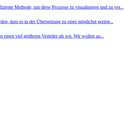
ziente Methode, um diese Prozesse zu visualisieren und zu ver...
en, dass es in der Übersetzung zu einer möglichst gering...
einen viel größeren Verteiler als wir. Wir wollen au...