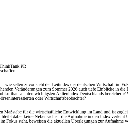
- ThinkTank PR
 schaffen
– wie selten zuvor steht der Leitindex der deutschen Wirtschaft im Fo
stehenden Veränderungen zum Sommer 2026 auch tiefe Einblicke in die
d Lufthansa – den wichtigsten Aktienindex Deutschlands bereichern? 
rseninteressierten oder Wirtschaftsbeobachter?
en Maßstäbe für die wirtschaftliche Entwicklung im Land und ist zuglei
x bleibt dabei keine Nebensache – die Aufnahme in den Index verleih
ndex im Fokus steht, beweisen die aktuellen Überlegungen zur Aufnahm