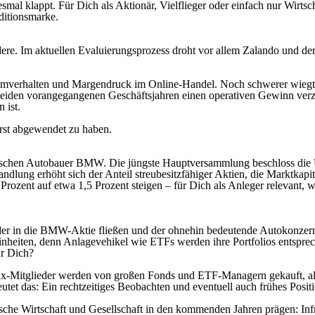
mal klappt. Für Dich als Aktionär, Vielflieger oder einfach nur Wirtsch
aditionsmarke.
andere. Im aktuellen Evaluierungsprozess droht vor allem Zalando und
nsumverhalten und Margendruck im Online-Handel. Noch schwerer wiegt 
iden vorangegangenen Geschäftsjahren einen operativen Gewinn verzeic
 ist.
erst abgewendet zu haben.
yerischen Autobauer BMW. Die jüngste Hauptversammlung beschloss di
ng erhöht sich der Anteil streubesitzfähiger Aktien, die Marktkapital
ent auf etwa 1,5 Prozent steigen – für Dich als Anleger relevant, 
elder in die BMW-Aktie fließen und der ohnehin bedeutende Autokonzer
einheiten, denn Anlagevehikel wie ETFs werden ihre Portfolios entspr
r Dich?
ax-Mitglieder werden von großen Fonds und ETF-Managern gekauft, al
tet das: Ein rechtzeitiges Beobachten und eventuell auch frühes Positi
che Wirtschaft und Gesellschaft in den kommenden Jahren prägen: Infras