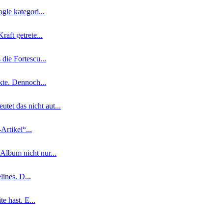
le kategori...
aft getrete...
die Fortescu...
kte. Dennoch...
t das nicht aut...
Artikel“...
Album nicht nur...
ines. D...
e hast. E...