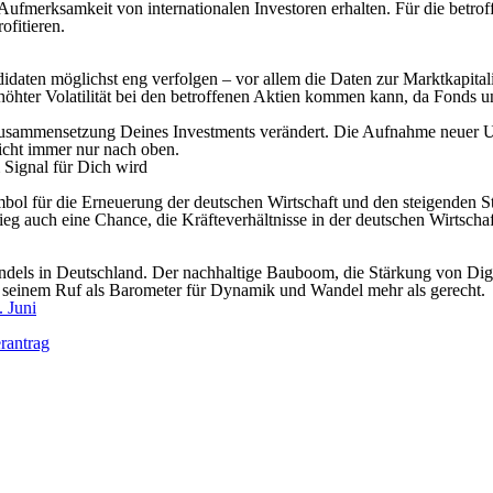
Aufmerksamkeit von internationalen Investoren erhalten. Für die betro
ofitieren.
didaten möglichst eng verfolgen – vor allem die Daten zur Marktkapita
höhter Volatilität bei den betroffenen Aktien kommen kann, da Fonds u
e Zusammensetzung Deines Investments verändert. Die Aufnahme neuer 
icht immer nur nach oben.
Signal für Dich wird
l für die Erneuerung der deutschen Wirtschaft und den steigenden Ste
stieg auch eine Chance, die Kräfteverhältnisse in der deutschen Wirtsc
wandels in Deutschland. Der nachhaltige Bauboom, die Stärkung von Dig
seinem Ruf als Barometer für Dynamik und Wandel mehr als gerecht.
 Juni
erantrag