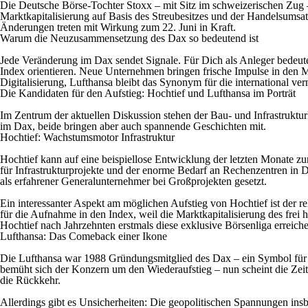
Die Deutsche Börse-Tochter Stoxx – mit Sitz im schweizerischen Zug –
Marktkapitalisierung auf Basis des Streubesitzes und der Handelsumsa
Änderungen treten mit Wirkung zum 22. Juni in Kraft.
Warum die Neuzusammensetzung des Dax so bedeutend ist
Jede Veränderung im Dax sendet Signale. Für Dich als Anleger bedeut
Index orientieren. Neue Unternehmen bringen frische Impulse in den Mar
Digitalisierung, Lufthansa bleibt das Synonym für die international ver
Die Kandidaten für den Aufstieg: Hochtief und Lufthansa im Porträt
Im Zentrum der aktuellen Diskussion stehen der Bau- und Infrastrukturk
im Dax, beide bringen aber auch spannende Geschichten mit.
Hochtief: Wachstumsmotor Infrastruktur
Hochtief kann auf eine beispiellose Entwicklung der letzten Monate zur
für Infrastrukturprojekte und der enorme Bedarf an Rechenzentren in 
als erfahrener Generalunternehmer bei Großprojekten gesetzt.
Ein interessanter Aspekt am möglichen Aufstieg von Hochtief ist der r
für die Aufnahme in den Index, weil die Marktkapitalisierung des frei
Hochtief nach Jahrzehnten erstmals diese exklusive Börsenliga erreich
Lufthansa: Das Comeback einer Ikone
Die Lufthansa war 1988 Gründungsmitglied des Dax – ein Symbol für d
bemüht sich der Konzern um den Wiederaufstieg – nun scheint die Zeit re
die Rückkehr.
Allerdings gibt es Unsicherheiten: Die geopolitischen Spannungen in