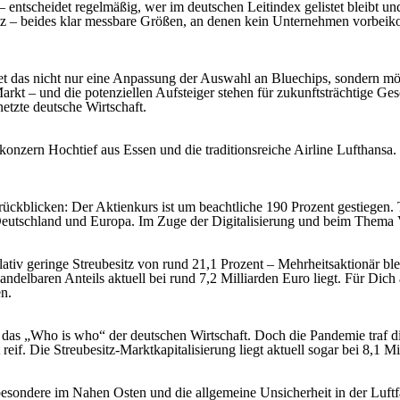
 entscheidet regelmäßig, wer im deutschen Leitindex gelistet bleibt 
tz – beides klar messbare Größen, an denen kein Unternehmen vorbeiko
et das nicht nur eine Anpassung der Auswahl an Bluechips, sondern m
kt – und die potenziellen Aufsteiger stehen für zukunftsträchtige Gesch
netzte deutsche Wirtschaft.
onzern Hochtief aus Essen und die traditionsreiche Airline Lufthansa. 
ückblicken: Der Aktienkurs ist um beachtliche 190 Prozent gestiegen. T
Deutschland und Europa. Im Zuge der Digitalisierung und beim Thema Ve
elativ geringe Streubesitz von rund 21,1 Prozent – Mehrheitsaktionär b
 handelbaren Anteils aktuell bei rund 7,2 Milliarden Euro liegt. Für D
en.
as „Who is who“ der deutschen Wirtschaft. Doch die Pandemie traf die
if. Die Streubesitz-Marktkapitalisierung liegt aktuell sogar bei 8,1 Mi
sbesondere im Nahen Osten und die allgemeine Unsicherheit in der Luf