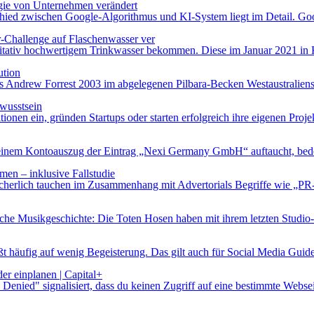
gie von Unternehmen verändert
hied zwischen Google-Algorithmus und KI-System liegt im Detail. Goog
r-Challenge auf Flaschenwasser ver
itativ hochwertigem Trinkwasser bekommen. Diese im Januar 2021 in Kr
ution
s Andrew Forrest 2003 im abgelegenen Pilbara-Becken Westaustraliens 
wusstsein
en ein, gründen Startups oder starten erfolgreich ihre eigenen Proje
em Kontoauszug der Eintrag „Nexi Germany GmbH“ auftaucht, bedeute
men – inklusive Fallstudie
Sicherlich tauchen im Zusammenhang mit Advertorials Begriffe wie „PR-
he Musikgeschichte: Die Toten Hosen haben mit ihrem letzten Studio-
t häufig auf wenig Begeisterung. Das gilt auch für Social Media Guidel
er einplanen | Capital+
ied" signalisiert, dass du keinen Zugriff auf eine bestimmte Webseit