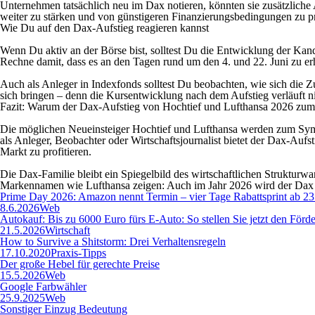
Unternehmen tatsächlich neu im Dax notieren, könnten sie zusätzliche 
weiter zu stärken und von günstigeren Finanzierungsbedingungen zu pr
Wie Du auf den Dax-Aufstieg reagieren kannst
Wenn Du aktiv an der Börse bist, solltest Du die Entwicklung der Kan
Rechne damit, dass es an den Tagen rund um den 4. und 22. Juni zu er
Auch als Anleger in Indexfonds solltest Du beobachten, wie sich di
sich bringen – denn die Kursentwicklung nach dem Aufstieg verläuft n
Fazit: Warum der Dax-Aufstieg von Hochtief und Lufthansa 2026 zum 
Die möglichen Neueinsteiger Hochtief und Lufthansa werden zum Symbo
als Anleger, Beobachter oder Wirtschaftsjournalist bietet der Dax-Auf
Markt zu profitieren.
Die Dax-Familie bleibt ein Spiegelbild des wirtschaftlichen Struktur
Markennamen wie Lufthansa zeigen: Auch im Jahr 2026 wird der Dax 
Prime Day 2026: Amazon nennt Termin – vier Tage Rabattsprint ab 23.
8.6.2026
Web
Autokauf: Bis zu 6000 Euro fürs E-Auto: So stellen Sie jetzt den Förd
21.5.2026
Wirtschaft
How to Survive a Shitstorm: Drei Verhaltensregeln
17.10.2020
Praxis-Tipps
Der große Hebel für gerechte Preise
15.5.2026
Web
Google Farbwähler
25.9.2025
Web
Sonstiger Einzug Bedeutung