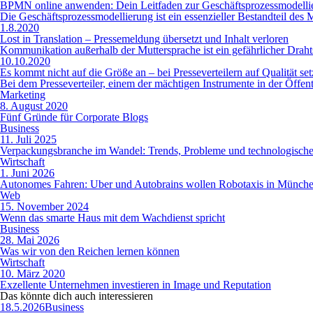
BPMN online anwenden: Dein Leitfaden zur Geschäftsprozessmodelli
Die Geschäftsprozessmodellierung ist ein essenzieller Bestandteil de
1.8.2020
Lost in Translation – Pressemeldung übersetzt und Inhalt verloren
Kommunikation außerhalb der Muttersprache ist ein gefährlicher Drahtse
10.10.2020
Es kommt nicht auf die Größe an – bei Presseverteilern auf Qualität se
Bei dem Presseverteiler, einem der mächtigen Instrumente in der Öffentl
Marketing
8. August 2020
Fünf Gründe für Corporate Blogs
Business
11. Juli 2025
Verpackungsbranche im Wandel: Trends, Probleme und technologisch
Wirtschaft
1. Juni 2026
Autonomes Fahren: Uber und Autobrains wollen Robotaxis in Münche
Web
15. November 2024
Wenn das smarte Haus mit dem Wachdienst spricht
Business
28. Mai 2026
Was wir von den Reichen lernen können
Wirtschaft
10. März 2020
Exzellente Unternehmen investieren in Image und Reputation
Das könnte dich auch
interessieren
18.5.2026
Business