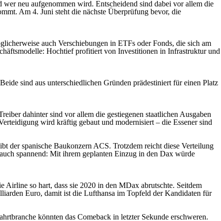
und wer neu aufgenommen wird. Entscheidend sind dabei vor allem die
mmt. Am 4. Juni steht die nächste Überprüfung bevor, die
öglicherweise auch Verschiebungen in ETFs oder Fonds, die sich am
äftsmodelle: Hochtief profitiert von Investitionen in Infrastruktur und
Beide sind aus unterschiedlichen Gründen prädestiniert für einen Platz
reiber dahinter sind vor allem die gestiegenen staatlichen Ausgaben
rteidigung wird kräftig gebaut und modernisiert – die Essener sind
leibt der spanische Baukonzern ACS. Trotzdem reicht diese Verteilung
ich auch spannend: Mit ihrem geplanten Einzug in den Dax würde
 Airline so hart, dass sie 2020 in den MDax abrutschte. Seitdem
lliarden Euro, damit ist die Lufthansa im Topfeld der Kandidaten für
tfahrtbranche könnten das Comeback in letzter Sekunde erschweren.