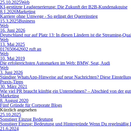
25.10.2025
Web
KI-gestützte Leadgenerierung: Die Zukunft der B2B-Kundenakquise
8.1.2026
Marketing
Karriere ohne Umwege - So gelingt der Quereinstieg
15.3.2025
Business
Web
16. Juni 2026
Deutschland nur auf Platz 13: In diesen Ländern ist die Streaming-Qua
Web
13. Mai 2025
017650642602 ruft an
Web
10. Mai 2019
Die erfolgreichsten Automarken im Web: BMW, Seat, Audi
Web
3. Juni 2026
Ständige WhatsApp-Hinweise auf neue Nachrichten? Diese Einstellung 
Praxis-Tipps
30. März 2021
Wie viel PR braucht künftig ein Unternehmen? – Abschied von der gut
Marketing
8. August 2020
Fünf Gründe für Corporate Blogs
Kürzlich angesehen
25.10.2025
Sonstiger Einzug Bedeutung
Sonstiger Einzug: Bedeutung und Hintergründe Wenn Du regelmäßig D
21.6.2024