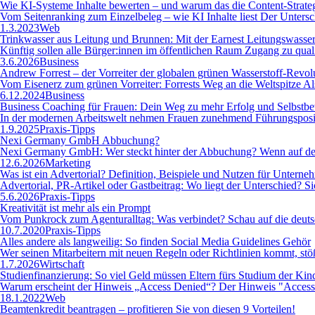
Wie KI-Systeme Inhalte bewerten – und warum das die Content-Strate
Vom Seitenranking zum Einzelbeleg – wie KI Inhalte liest Der Untersc
1.3.2023
Web
Trinkwasser aus Leitung und Brunnen: Mit der Earnest Leitungswasse
Künftig sollen alle Bürger:innen im öffentlichen Raum Zugang zu qual
3.6.2026
Business
Andrew Forrest – der Vorreiter der globalen grünen Wasserstoff-Revol
Vom Eisenerz zum grünen Vorreiter: Forrests Weg an die Weltspitze Al
6.12.2024
Business
Business Coaching für Frauen: Dein Weg zu mehr Erfolg und Selbstbe
In der modernen Arbeitswelt nehmen Frauen zunehmend Führungsposition
1.9.2025
Praxis-Tipps
Nexi Germany GmbH Abbuchung?
Nexi Germany GmbH: Wer steckt hinter der Abbuchung? Wenn auf dein
12.6.2026
Marketing
Was ist ein Advertorial? Definition, Beispiele und Nutzen für Unterneh
Advertorial, PR-Artikel oder Gastbeitrag: Wo liegt der Unterschied? 
5.6.2026
Praxis-Tipps
Kreativität ist mehr als ein Prompt
Vom Punkrock zum Agenturalltag: Was verbindet? Schau auf die deutsc
10.7.2020
Praxis-Tipps
Alles andere als langweilig: So finden Social Media Guidelines Gehör
Wer seinen Mitarbeitern mit neuen Regeln oder Richtlinien kommt, stöß
1.7.2026
Wirtschaft
Studienfinanzierung: So viel Geld müssen Eltern fürs Studium der Kind
Warum erscheint der Hinweis „Access Denied“? Der Hinweis "Access Den
18.1.2022
Web
Beamtenkredit beantragen – profitieren Sie von diesen 9 Vorteilen!