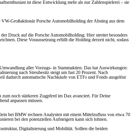
aftsenthusiast ist diese Entwicklung mehr als nur Zahlenspielerei – sie
 der VW-Großaktionär Porsche Automobilholding der Abstieg aus dem
der Druck auf die Porsche Automobilholding: Hier streitet besonders
hnen. Diese Voraussetzung erfüllt die Holding derzeit nicht, sodass
e Umwandlung aller Vorzugs- in Stammaktien. Das hat Auswirkungen:
isierung nach Streubesitz steigt um fast 20 Prozent. Nach
weil dadurch automatische Nachkäufe von ETFs und Fonds ausgelöst
n zum noch stärkeren Zugpferd im Dax avanciert. Für Deine
echend anpassen müssen.
lein bei BMW rechnen Analysten mit einem Mittelzufluss von etwa 70
onieren bei den potenziellen Aufsteigern kann sich lohnen.
truktur, Digitalisierung und Mobilität. Sollten die beiden