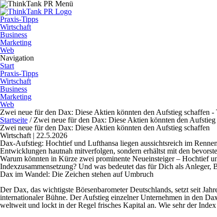
Praxis-Tipps
Wirtschaft
Business
Marketing
Web
Navigation
Start
Praxis-Tipps
Wirtschaft
Business
Marketing
Web
Zwei neue für den Dax: Diese Aktien könnten den Aufstieg schaffen 
Startseite
/
Zwei neue für den Dax: Diese Aktien könnten den Aufstieg
Zwei neue für den Dax: Diese Aktien könnten den Aufstieg schaffen
Wirtschaft | 22.5.2026
Dax-Aufstieg: Hochtief und Lufthansa liegen aussichtsreich im Rennen 
Entwicklungen hautnah mitverfolgen, sondern erhältst mit den bevor
Warum könnten in Kürze zwei prominente Neueinsteiger – Hochtief un
Indexzusammensetzung? Und was bedeutet das für Dich als Anleger, Bö
Dax im Wandel: Die Zeichen stehen auf Umbruch
Der Dax, das wichtigste Börsenbarometer Deutschlands, setzt seit Jahr
internationaler Bühne. Der Aufstieg einzelner Unternehmen in den Da
weltweit und lockt in der Regel frisches Kapital an. Wie sehr der I