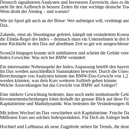
Dennoch signalisieren Analysten und Investoren Zuversicht, dass es dies
steht für den Aufbruch in bessere Zeiten für eine wichtige deutsche Tr
Wem droht der Abstieg – und warum?
Wie im Sport gilt auch an der Börse: Wer aufsteigen will, verdrängt 
Dax.
Zalando, einst als Shootingstar gefeiert, kämpft mit verändertem Ko
die Ebitda-Regel des Index – demnach muss ein Unternehmen in den be
eine Rückkehr in den Dax auf absehbare Zeit so gut wie ausgeschlossen
Scout24 hingegen konnte sich stabilisieren und scheint die Gefahr vor
Index-Gewichte: Was sich bei BMW verändert
Ein interessanter Nebenaspekt der Index-Anpassung betrifft den ba
Im Dax werden ausschließlich Stammaktien bewertet. Durch die Umwandlu
Berechnungen von Analysten könnte das BMW-Dax-Gewicht von 1,2 Proz
werden könnten, was dem Kurs weiteren Auftrieb geben könnte.
Welche Auswirkungen hat das Gewicht von BMW auf Anleger?
Eine stärkere Gewichtung bedeutet, dass noch mehr institutionelle G
Investmententscheidungen lohnt deshalb der genaue Blick auf diese F
Kapitalströme und Marktdynamik: Was bedeuten die Veränderungen fü
Mit jedem Wechsel im Dax verschieben sich Kapitalströme. Frische D
Millionen Euro aus solchen Indexprodukten. Für Dich als Anleger bedeu
Hochtief und Lufthansa als neue Zugpferde stehen für Trends, die deuts