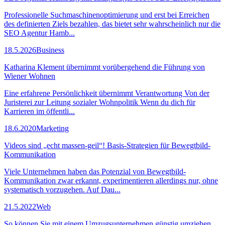
Professionelle Suchmaschinenoptimierung und erst bei Erreichen
des definierten Ziels bezahlen, das bietet sehr wahrscheinlich nur die
SEO Agentur Hamb...
18.5.2026
Business
Katharina Klement übernimmt vorübergehend die Führung von
Wiener Wohnen
Eine erfahrene Persönlichkeit übernimmt Verantwortung Von der
Juristerei zur Leitung sozialer Wohnpolitik Wenn du dich für
Karrieren im öffentli...
18.6.2020
Marketing
Videos sind „echt massen-geil“! Basis-Strategien für Bewegtbild-
Kommunikation
Viele Unternehmen haben das Potenzial von Bewegtbild-
Kommunikation zwar erkannt, experimentieren allerdings nur, ohne
systematisch vorzugehen. Auf Dau...
21.5.2022
Web
So können Sie mit einem Umzugsunternehmen günstig umziehen