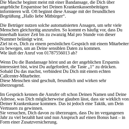
Die Masche beginnt meist mit einer Bandansage, die Dich über
angebliche Ersparnisse bei Deinen Krankenkassenbeiträgen
informieren will. Oft beginnt diese Ansage mit der freundlichen
Begrüßung „Hallo liebe Mitbürger“.
Die Betrüger nutzen solche automatisierten Ansagen, um sehr viele
Menschen gleichzeitig anzurufen. So kommt es häufig vor, dass Du
innerhalb kurzer Zeit bis zu zwanzig Mal pro Stunde von dieser
Nummer belästigt wirst.
Ziel ist es, Dich zu einem persönlichen Gespräch mit einem Mitarbeiter
zu bewegen, um an Deine sensiblen Daten zu kommen.
Wie läuft der Anruf von 01787556013 ab?
Wenn Du die Bandansage hörst und an der angeblichen Ersparnis
interessiert bist, wirst Du aufgefordert, die Taste „1“ zu drücken.
Sobald Du das machst, verbindest Du Dich mit einem echten
Callcenter-Mitarbeiter.
Diese Menschen sind geschult, freundlich und wirken sehr
überzeugend.
Im Gespräch kennen die Anrufer oft schon Deinen Namen und Deine
Adresse, was Dich möglicherweise glauben lässt, dass sie wirklich von
Deiner Krankenkasse kommen. Das ist jedoch eine Taktik, um Dein
Vertrauen zu gewinnen.
Sie versuchen, Dich davon zu überzeugen, dass Du im vergangenen
Jahr zu viel bezahlt hast und nun Anspruch auf einen Bonus hast – in
Form einer Zusatzversicherung.