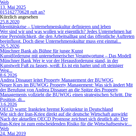
Web
13. Mai 2025
015162770628 ruft an?
Kürzlich angesehen
25.8.2020
Identitätskrise – Unternehmenskultur definieren und leben
Wer sind wir und was wollen wir eigentlich? Jedes Unternehmen hat
eine Persönlichkeit, die den Arbeitsalltag und das öffentliche Auftreten
beeinflusst. Doch diese Unternehmenskultur muss erst einmal...
26.5.2026
Münchner Bank als Bühne für junge Kunst
Kunstförderung mit unternehmerischer Verantwortung – Das Modell
Münchner Bank Wer je vor der Herausforderung stand, in der
Kunstwelt Fuß zu fassen, weiß: Es ist ein harter und oft steiniger
Weg...
8.6.2026
Andrea Dissauer leitet Property Management der BUWOG
Neuer Kurs im BUWOG Property Management: Was sich ändert Mit
der Berufung von Andrea Dissauer an die Spitze des Property
Managements vollzieht die BUWOG einen strategischen Schritt. Die
Position, di...
3.6.2026
OECD warnt: Irankrieg bremst Konjunktur in Deutschland
Wie sich der Iran-Krieg direkt auf die deutsche Wirtschaft auswirkt
Nach der aktuellen OECD Prognose zeichnet sich deutlich ab: Der
Iran-Krieg ist zum entscheidenden Risiko für die Wirtschaftsentwic...
Web
24. Mai 2019