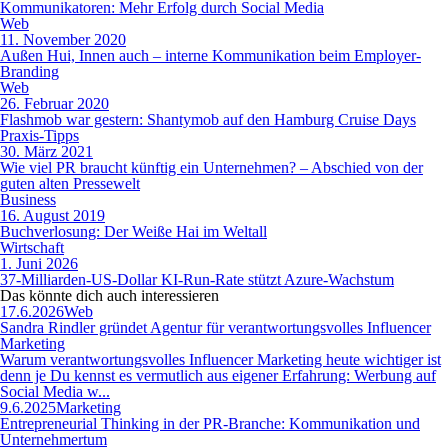
Kommunikatoren: Mehr Erfolg durch Social Media
Web
11. November 2020
Außen Hui, Innen auch – interne Kommunikation beim Employer-
Branding
Web
26. Februar 2020
Flashmob war gestern: Shantymob auf den Hamburg Cruise Days
Praxis-Tipps
30. März 2021
Wie viel PR braucht künftig ein Unternehmen? – Abschied von der
guten alten Pressewelt
Business
16. August 2019
Buchverlosung: Der Weiße Hai im Weltall
Wirtschaft
1. Juni 2026
37-Milliarden-US-Dollar KI-Run-Rate stützt Azure-Wachstum
Das könnte dich auch
interessieren
17.6.2026
Web
Sandra Rindler gründet Agentur für verantwortungsvolles Influencer
Marketing
Warum verantwortungsvolles Influencer Marketing heute wichtiger ist
denn je Du kennst es vermutlich aus eigener Erfahrung: Werbung auf
Social Media w...
9.6.2025
Marketing
Entrepreneurial Thinking in der PR-Branche: Kommunikation und
Unternehmertum