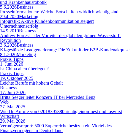
und Krankenhausrobotik
5.6.2026
Business
Presseinformationen: Welche Botschaften wirklich wichtig sind
29.4.2020
Marketing
Infografik: Aktive Kundenkommunikation steigert
Unternehmenserfolg
14.9.2019
Business
Andrew Forrest – der Vorreiter der globalen grünen Wasserstoff-
Revolution
3.6.2026
Business
KI-gestützte Leadgenerierung: Die Zukunft der B2B-Kundenakquise
8.1.2026
Marketing
Praxis-Tipps
1. Juni 2026
Ist China allen überlegen?
Praxis-Tipps
19. Oktober 2025
Leichte Berufe mit hohem Gehalt
Business
17. Juni 2026
Britta Seeger leitet Konzern-IT bei Mercedes-Benz
Web
27. Mai 2025
Wie Du Anrufe von 02018395880 richtig einordnest und loswirst
Wirtschaft
29. Mai 2026
Vermögensreport: 5000 Superreiche besitzen ein Viertel des
Finanzvermögens in Deutschland