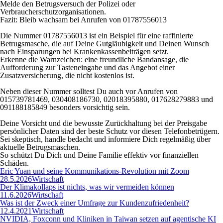
Melde den Betrugsversuch der Polizei oder
Verbraucherschutzorganisationen.
Fazit: Bleib wachsam bei Anrufen von 01787556013
Die Nummer 01787556013 ist ein Beispiel für eine raffinierte
Betrugsmasche, die auf Deine Gutgläubigkeit und Deinen Wunsch
nach Einsparungen bei Krankenkassenbeiträgen setzt.
Erkenne die Warnzeichen: eine freundliche Bandansage, die
Aufforderung zur Tasteneingabe und das Angebot einer
Zusatzversicherung, die nicht kostenlos ist.
Neben dieser Nummer solltest Du auch vor Anrufen von
015739781469, 030408186730, 02018395880, 017628279883 und
091188185849 besonders vorsichtig sein.
Deine Vorsicht und die bewusste Zurückhaltung bei der Preisgabe
persönlicher Daten sind der beste Schutz vor diesen Telefonbetrügern.
Sei skeptisch, handle bedacht und informiere Dich regelmäßig über
aktuelle Betrugsmaschen.
So schützt Du Dich und Deine Familie effektiv vor finanziellen
Schäden.
Eric Yuan und seine Kommunikations-Revolution mit Zoom
28.5.2026
Wirtschaft
Der Klimakollaps ist nichts, was wir vermeiden können
11.6.2026
Wirtschaft
Was ist der Zweck einer Umfrage zur Kundenzufriedenheit?
12.4.2021
Wirtschaft
NVIDIA, Foxconn und Kliniken in Taiwan setzen auf agentische KI