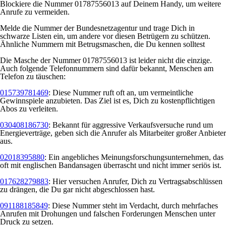
Blockiere die Nummer 01787556013 auf Deinem Handy, um weitere
Anrufe zu vermeiden.
Melde die Nummer der Bundesnetzagentur und trage Dich in
schwarze Listen ein, um andere vor diesen Betrügern zu schützen.
Ähnliche Nummern mit Betrugsmaschen, die Du kennen solltest
Die Masche der Nummer 01787556013 ist leider nicht die einzige.
Auch folgende Telefonnummern sind dafür bekannt, Menschen am
Telefon zu täuschen:
015739781469
: Diese Nummer ruft oft an, um vermeintliche
Gewinnspiele anzubieten. Das Ziel ist es, Dich zu kostenpflichtigen
Abos zu verleiten.
030408186730
: Bekannt für aggressive Verkaufsversuche rund um
Energieverträge, geben sich die Anrufer als Mitarbeiter großer Anbieter
aus.
02018395880
: Ein angebliches Meinungsforschungsunternehmen, das
oft mit englischen Bandansagen überrascht und nicht immer seriös ist.
017628279883
: Hier versuchen Anrufer, Dich zu Vertragsabschlüssen
zu drängen, die Du gar nicht abgeschlossen hast.
091188185849
: Diese Nummer steht im Verdacht, durch mehrfaches
Anrufen mit Drohungen und falschen Forderungen Menschen unter
Druck zu setzen.