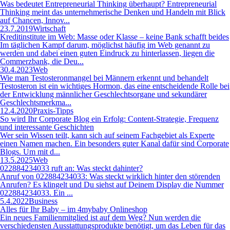
Was bedeutet Entrepreneurial Thinking überhaupt? Entrepreneurial
Thinking meint das unternehmerische Denken und Handeln mit Blick
auf Chancen, Innov...
23.7.2019
Wirtschaft
Kreditinstitute im Web: Masse oder Klasse – keine Bank schafft beides
Im täglichen Kampf darum, möglichst häufig im Web genannt zu
werden und dabei einen guten Eindruck zu hinterlassen, liegen die
Commerzbank, die Deu...
30.4.2023
Web
Wie man Testosteronmangel bei Männern erkennt und behandelt
Testosteron ist ein wichtiges Hormon, das eine entscheidende Rolle bei
der Entwicklung männlicher Geschlechtsorgane und sekundärer
Geschlechtsmerkma...
12.4.2020
Praxis-Tipps
So wird Ihr Corporate Blog ein Erfolg: Content-Strategie, Frequenz
und interessante Geschichten
Wer sein Wissen teilt, kann sich auf seinem Fachgebiet als Experte
einen Namen machen. Ein besonders guter Kanal dafür sind Corporate
Blogs. Um mit d...
13.5.2025
Web
022884234033 ruft an: Was steckt dahinter?
Anruf von 022884234033: Was steckt wirklich hinter den störenden
Anrufen? Es klingelt und Du siehst auf Deinem Display die Nummer
022884234033. Ein ...
5.4.2022
Business
Alles für Ihr Baby – im 4mybaby Onlineshop
Ein neues Familienmitglied ist auf dem Weg? Nun werden die
verschiedensten Ausstattungsprodukte benötigt, um das Leben für das