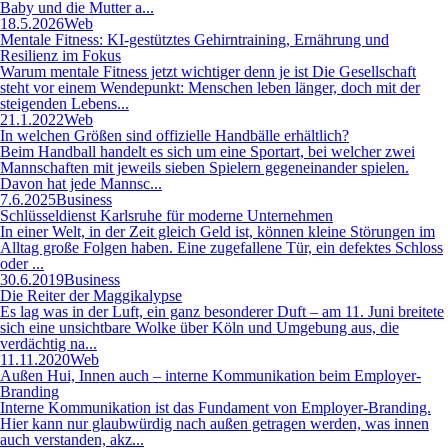
Baby und die Mutter a...
18.5.2026
Web
Mentale Fitness: KI-gestütztes Gehirntraining, Ernährung und
Resilienz im Fokus
Warum mentale Fitness jetzt wichtiger denn je ist Die Gesellschaft
steht vor einem Wendepunkt: Menschen leben länger, doch mit der
steigenden Lebens...
21.1.2022
Web
In welchen Größen sind offizielle Handbälle erhältlich?
Beim Handball handelt es sich um eine Sportart, bei welcher zwei
Mannschaften mit jeweils sieben Spielern gegeneinander spielen.
Davon hat jede Mannsc...
7.6.2025
Business
Schlüsseldienst Karlsruhe für moderne Unternehmen
In einer Welt, in der Zeit gleich Geld ist, können kleine Störungen im
Alltag große Folgen haben. Eine zugefallene Tür, ein defektes Schloss
oder ...
30.6.2019
Business
Die Reiter der Maggikalypse
Es lag was in der Luft, ein ganz besonderer Duft – am 11. Juni breitete
sich eine unsichtbare Wolke über Köln und Umgebung aus, die
verdächtig na...
11.11.2020
Web
Außen Hui, Innen auch – interne Kommunikation beim Employer-
Branding
Interne Kommunikation ist das Fundament von Employer-Branding.
Hier kann nur glaubwürdig nach außen getragen werden, was innen
auch verstanden, akz...