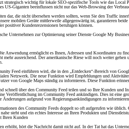
etzt strategisch wichtig für lokale SEO-spezifische Tools wie das Loca
 des US-Giganten beeinflussen nicht nur das Web-Browsing der Verbrau
iten dar, die nicht übersehen werden sollten, wenn Sie den Traffic in
unsere mobilen Geräte mittlerweile allgegenwärtig ist, garantieren beid
eler positiver Kundenrezensionen beruhigen können.
nische Unternehmen zur Optimierung seiner Dienste Google My Business
Die Anwendung ermöglicht es Ihnen, Adressen und Koordinaten zu fin
icht mehr ausreichend. Der amerikanische Riese will noch weiter gehen 
n.
unity Feed einführen wird, die in den „Entdecken“-Bereich von Googl
ialen Netzwerk. Die neue Funktion wird Empfehlungen und Aktivitäte
 Nutzer von Google Maps ständig zu informieren. Diese Funktion erinn
d schnell über den Community Feed teilen und so Ihre Kunden und Inter
ine Veröffentlichung im Community Feed ankündigen. Dies ist eine gro
lle Änderungen aufgrund von Regierungsankündigungen zu informieren
formationen des Community Feeds doppelt so oft aufgerufen wie üblich
 nahe steht und ein echtes Interesse an Ihren Produkten und Dienstleist
it Ihren Kunden
 erhöht, hört die Nachricht damit nicht auf. In der Tat hat das Unt