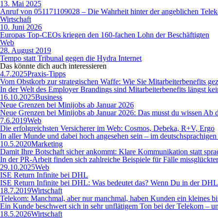
13. Mai 2025
Anruf von 051171109028 – Die Wahrheit hinter der angeblichen Tele
Wirtschaft
10. Juni 2026
Europas Top-CEOs kriegen den 160-fachen Lohn der Beschäftigten
Web
28. August 2019
Tempo statt Tribunal gegen die Hydra Internet
Das könnte dich auch
interessieren
4.7.2025
Praxis-Tipps
Vom Obstkorb zur strategischen Waffe: Wie Sie Mitarbeiterbenefits gez
In der Welt des Employer Brandings sind Mitarbeiterbenefits längst k
16.10.2025
Business
Neue Grenzen bei Minijobs ab Januar 2026
Neue Grenzen bei Minijobs ab Januar 2026: Das musst du wissen Ab de
7.6.2019
Web
Die erfolgreichsten Versicherer im Web: Cosmos, Debeka, R+V, Ergo
In aller Munde und dabei hoch angesehen sein – im deutschsprachigen
10.5.2020
Marketing
Damit Ihre Botschaft sicher ankommt: Klare Kommunikation statt spra
In der PR-Arbeit finden sich zahlreiche Beispiele für Fälle missglüc
29.10.2025
Web
ISE Return Infinite bei DHL
ISE Return Infinite bei DHL: Was bedeutet das? Wenn Du in der DHL-S
18.7.2019
Wirtschaft
Telekom: Manchmal, aber nur manchmal, haben Kunden ein kleines bi
Ein Kunde beschwert sich in sehr unflätigem Ton bei der Telekom – un
18.5.2026
Wirtschaft