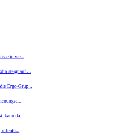
sse in vie...
n steigt auf ...
die Ergo-Grup...
ienungsa...
, kann da...
ffentli...