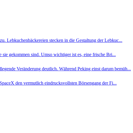
azu. Lebkuchenbäckereien stecken in die Gestaltung der Lebkuc...
sie gekommen sind. Umso wichtiger ist es, eine frische Bri...
dlegende Veränderung deutlich. Während Peking einst darum bemüh...
paceX den vermutlich eindrucksvollsten Börsengang der Fi...