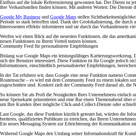
Einfluss auf die lokale Referenzierung gewonnen hat. Der Dienst ist j
ihre Verkaufsstellen finden können. Mit anderen Worten: Die Dienste
Google My Business
und
Google Maps
stellen Sichtbarkeitsmöglichke
Periode so stark betroffen sind. Dank der Geolokalisierung, die durch 
Interessenten effektiv informieren und sie durch das Vorhandensein vi
Werfen wir einen Blick auf die neuesten Funktionen, die das amerika
neuen Funktionen zu Ihrem Vorteil nutzen können.
Community Feed für personalisierte Empfehlungen
Bislang war Google Maps ein leistungsfähiges Kartierungswerkzeug. 
sich der Benutzer interessiert. Diese Funktion ist für Google jedoch n
Informationen, einschließlich personalisierter Empfehlungen, bereicher
In der Tat erfuhren wir, dass Google eine neue Funktion namens Comm
Routensuche – es wird mit dem Community Feed zu einem lokalen soz
zugeschnitten sind. Konkret zielt der Community Feed darauf ab, die
So können Sie als Profi die Neuigkeiten Ihres Unternehmens einfach un
neue Speisekarte präsentieren und eine Bar einen Themenabend über e
um Ihre Kunden über mögliche Click-and-Collect-Dienste oder schne
Laut Google, das diese Funktion kürzlich getestet hat, würden die In
breiteres, qualifiziertes Publikum zu erreichen, das Ihrem Unternehmen
Ein neues Messaging-System zur Erleichterung der Kommunikation m
Während Google Maps den Umfang seiner Informationskraft für Kunden