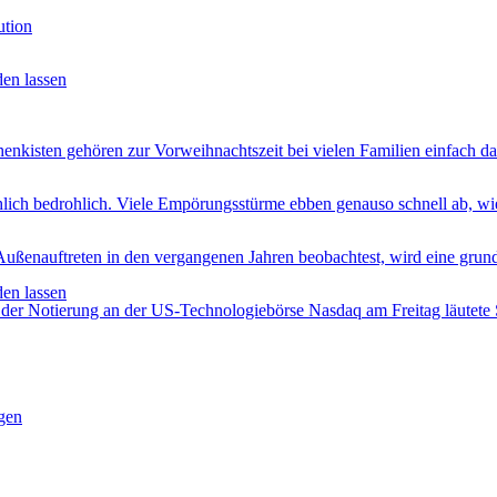
ution
den lassen
henkisten gehören zur Vorweihnachtszeit bei vielen Familien einfach d
hlich bedrohlich. Viele Empörungsstürme ebben genauso schnell ab, wie 
ßenauftreten in den vergangenen Jahren beobachtest, wird eine grun
den lassen
er Notierung an der US-Technologiebörse Nasdaq am Freitag läutete S
gen