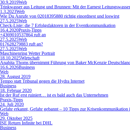
30.9.2019
Web
Trinkwasser aus Leitung und Brunnen: Mit der Earnest Leitungswasse
1.3.2023
Web
Wie Du Anrufe von 02018395880 richtig einordnest und loswirst
27.5.2025
Web
Check-Liste: die 7 Erfolgsfaktoren in der Eventkommunikation
16.4.2020
Praxis-Tipps
+4369010537864 ruft an
27.5.2025
Web
017628279883 ruft an?
27.5.2025
Web
Maschinenring Wetter Portrait
18.10.2025
Wirtschaft
Anahita Thoms übernimmt Führung von Baker McKenzie Deutschlan
16.6.2026
Business
Web
28. August 2019
Tempo statt Tribunal gegen die Hydra Internet
Business
18. Februar 2020
Ist der Ruf erst ruiniert… ist es bald auch das Unternehmen
Praxis-Tipps
24. Juli 2020
Gefahr erkannt, Gefahr gebannt – 10 Tipps zur Krisenkommunikation
Web
29. Oktober 2025
ISE Return Infinite bei DHL
Business