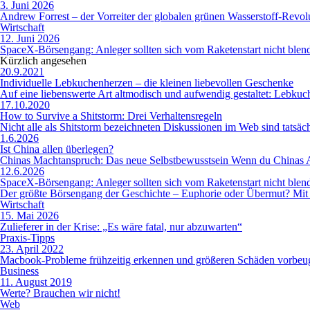
3. Juni 2026
Andrew Forrest – der Vorreiter der globalen grünen Wasserstoff-Revol
Wirtschaft
12. Juni 2026
SpaceX-Börsengang: Anleger sollten sich vom Raketenstart nicht blen
Kürzlich angesehen
20.9.2021
Individuelle Lebkuchenherzen – die kleinen liebevollen Geschenke
Auf eine liebenswerte Art altmodisch und aufwendig gestaltet: Lebkuc
17.10.2020
How to Survive a Shitstorm: Drei Verhaltensregeln
Nicht alle als Shitstorm bezeichneten Diskussionen im Web sind tatsäc
1.6.2026
Ist China allen überlegen?
Chinas Machtanspruch: Das neue Selbstbewusstsein Wenn du Chinas Au
12.6.2026
SpaceX-Börsengang: Anleger sollten sich vom Raketenstart nicht blen
Der größte Börsengang der Geschichte – Euphorie oder Übermut? Mit d
Wirtschaft
15. Mai 2026
Zulieferer in der Krise: „Es wäre fatal, nur abzuwarten“
Praxis-Tipps
23. April 2022
Macbook-Probleme frühzeitig erkennen und größeren Schäden vorbeu
Business
11. August 2019
Werte? Brauchen wir nicht!
Web