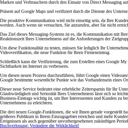
Marken und Verbrauchern durch den Einsatz von Direct Messaging auf
Präsent auf Google Maps und verifiziert durch die Dienste des Unter
Die proaktive Kommunikation wird nicht einseitig sein, da Ihre Kunden
werden. Auch wenn sie versuchen, Sie anzurufen, aber Sie nicht errei
Das Ziel dieses Messaging-Systems ist es, die Kommunikation mit Ihren
Reaktionszeit Ihres Unternehmens auf die Anforderungen der Zielgrup
Um diese Funktionalität zu testen, müssen Sie lediglich Ihr Unternehme
Videoverifikation, die neue Funktion für Ihren Firmeneintrag
Schließlich kann die Verifizierung, die zum Erstellen eines Google My B
Sichtbarkeit im Internet zu verbessern.
Um diesen neuen Prozess durchzuführen, führt Google einen Videoanru
Google bestimmte wesentliche Punkte wie das Vorhandensein eines Ort
Dieser neue Service bedeutet eine erhebliche Zeitersparnis für Ihr U
Glaubwürdigkeit und Seriosität Ihres Unternehmens lässt sich so leich
Business-Eintrags wichtig ist, um Ihre Interessenten und Kunden zu ber
Unternehmens zu erleichtern.
Die drei neuen Google-Funktionen, die wir Ihnen gerade vorgestellt ha
größeres Publikum in Ihrem Einzugsgebiet erreichen und mehr Kunden i
Ereignissen als auch gegenüber unvorhergesehenen zukünftigen Periode
Buchverlosung: Verändere die Wirklichkeit!