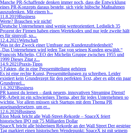
Manche PR-Schaffende denken immer noch, dass die Entwicklung
eines PR-Konzepts daraus besteht, sich viele hübsche Maßnahmen
auszudenken. Mit einem b...
11.8.2019
Business
Werte? Brauchen wir nicht!
Deutsche Unternehmen sind wenig werteorientiert. Lediglich 35
Prozent der Firmen haben einen Wertekodex und nur jede zweite hält
es für sinnvoll, so...
12.4.2021
Wirtschaft
Was ist der Zweck einer Umfrage zur Kundenzufriedenheit?
„Das Unternehmen wird jeden Tag von seinen Kunden gewählt.“
François Michelin, CEO der Michelin Gruppe zwischen 1955 und
1999 Dieses Zitat z...
14.9.2021
Praxis-Tipps
5 Fakten, die in eine Pressemitteilung gehören
Es ist eine rechte Kunst, Pressemitteilungen zu schreiben. Leider
existiert kein Grundrezept für den perfekten Text, aber es gibt ein paar
Grundregel...
1.6.2023
Business
PR kannst du lernen – dank neuem, innovativen Streaming Dienst!
PR-Arbeit ist ein schwieriges Thema, aber für jedes Unternehmen so
wichtig. Vor allem müssen sich Startups mit dem Thema PR
auseinandersetzen, um er...
12.6.2026
Business
Elon Musk bricht alle Wall-Street-Rekorde – SpaceX feiert
historischen IPO mit 75 Milliarden Dollar
SpaceX bricht alle bisherigen Rekorde an der Wall Street Der gestrige
Tag markiert einen historischen Wendepunkt: SpaceX ist mit seinem