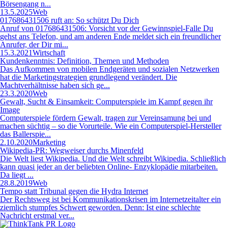
Börsengang n...
13.5.2025
Web
017686431506 ruft an: So schützt Du Dich
Anruf von 017686431506: Vorsicht vor der Gewinnspiel-Falle Du
gehst ans Telefon, und am anderen Ende meldet sich ein freundlicher
Anrufer, der Dir mi...
15.3.2021
Wirtschaft
Kundenkenntnis: Definition, Themen und Methoden
Das Aufkommen von mobilen Endgeräten und sozialen Netzwerken
hat die Marketingstrategien grundlegend verändert. Die
Machtverhältnisse haben sich ge...
23.3.2020
Web
Gewalt, Sucht & Einsamkeit: Computerspiele im Kampf gegen ihr
Image
Computerspiele fördern Gewalt, tragen zur Vereinsamung bei und
machen süchtig – so die Vorurteile. Wie ein Computerspiel-Hersteller
das Ballerspie...
2.10.2020
Marketing
Wikipedia-PR: Wegweiser durchs Minenfeld
Die Welt liest Wikipedia. Und die Welt schreibt Wikipedia. Schließlich
kann quasi jeder an der beliebten Online- Enzyklopädie mitarbeiten.
Da liegt ...
28.8.2019
Web
Tempo statt Tribunal gegen die Hydra Internet
Der Rechtsweg ist bei Kommunikationskrisen im Internetzeitalter ein
ziemlich stumpfes Schwert geworden. Denn: Ist eine schlechte
Nachricht erstmal ver...