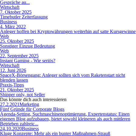
Gespräche au...
Wirtschaft
7. Oktober 2025
Timebutler Zeiterfassung
Business
4. März 2022
Anleger hoffen bei Kryptowährungen weiterhin auf satte Kursgewinne
Web
25. Oktober 2025
Sonstiger Einzug Bedeutung
Web
22. September 2025
Instant Gaming - Wie seriös?
Wirtschaft
12. Juni 2026
SpaceX-Börsengang: Anleger sollten sich vom Raketenstart nicht
blenden lassen
Praxis-Tipps
21. Oktober 2025
Shipper only, not Seller
Das könnte dich auch
interessieren
27.2.2021
Marketing
Fünf Gründe für Corporate Blogs
Agenda-Setting, Suchmaschinenoptimierung, Expertenstatus: Einen
eigenen Blog aufzubauen, bietet sowohl kleineren als auch mittleren
Betrieben zahlreic...
24.10.2020
Business
Kluge Konzepte: Mehr als ein bunter Maßnahmen-Strauß