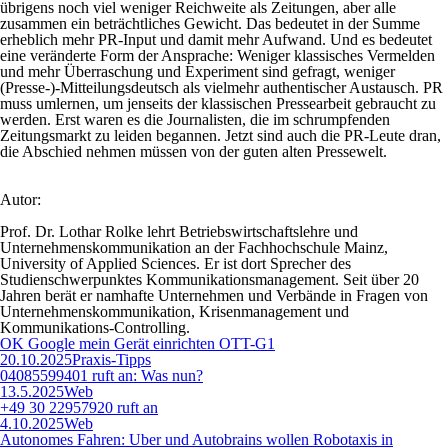
übrigens noch viel weniger Reichweite als Zeitungen, aber alle
zusammen ein beträchtliches Gewicht. Das bedeutet in der Summe
erheblich mehr PR-Input und damit mehr Aufwand. Und es bedeutet
eine veränderte Form der Ansprache: Weniger klassisches Vermelden
und mehr Überraschung und Experiment sind gefragt, weniger
(Presse-)-Mitteilungsdeutsch als vielmehr authentischer Austausch. PR
muss umlernen, um jenseits der klassischen Pressearbeit gebraucht zu
werden. Erst waren es die Journalisten, die im schrumpfenden
Zeitungsmarkt zu leiden begannen. Jetzt sind auch die PR-Leute dran,
die Abschied nehmen müssen von der guten alten Pressewelt.
Autor:
Prof. Dr. Lothar Rolke lehrt Betriebswirtschaftslehre und
Unternehmenskommunikation an der Fachhochschule Mainz,
University of Applied Sciences. Er ist dort Sprecher des
Studienschwerpunktes Kommunikationsmanagement. Seit über 20
Jahren berät er namhafte Unternehmen und Verbände in Fragen von
Unternehmenskommunikation, Krisenmanagement und
Kommunikations-Controlling.
OK Google mein Gerät einrichten OTT-G1
20.10.2025
Praxis-Tipps
04085599401 ruft an: Was nun?
13.5.2025
Web
+49 30 22957920 ruft an
4.10.2025
Web
Autonomes Fahren: Uber und Autobrains wollen Robotaxis in