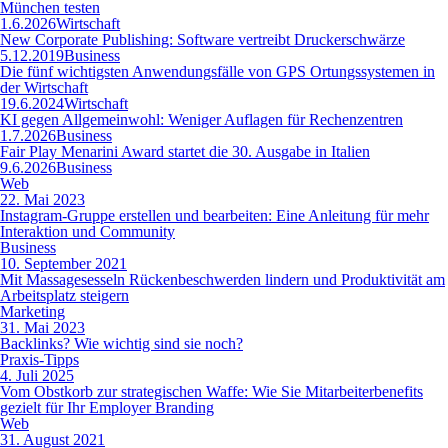
München testen
1.6.2026
Wirtschaft
New Corporate Publishing: Software vertreibt Druckerschwärze
5.12.2019
Business
Die fünf wichtigsten Anwendungsfälle von GPS Ortungssystemen in
der Wirtschaft
19.6.2024
Wirtschaft
KI gegen Allgemeinwohl: Weniger Auflagen für Rechenzentren
1.7.2026
Business
Fair Play Menarini Award startet die 30. Ausgabe in Italien
9.6.2026
Business
Web
22. Mai 2023
Instagram-Gruppe erstellen und bearbeiten: Eine Anleitung für mehr
Interaktion und Community
Business
10. September 2021
Mit Massagesesseln Rückenbeschwerden lindern und Produktivität am
Arbeitsplatz steigern
Marketing
31. Mai 2023
Backlinks? Wie wichtig sind sie noch?
Praxis-Tipps
4. Juli 2025
Vom Obstkorb zur strategischen Waffe: Wie Sie Mitarbeiterbenefits
gezielt für Ihr Employer Branding
Web
31. August 2021