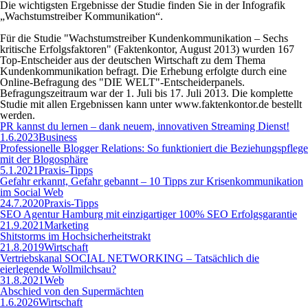
Die wichtigsten Ergebnisse der Studie finden Sie in der Infografik
„Wachstumstreiber Kommunikation“.
Für die Studie "Wachstumstreiber Kundenkommunikation – Sechs
kritische Erfolgsfaktoren" (Faktenkontor, August 2013) wurden 167
Top-Entscheider aus der deutschen Wirtschaft zu dem Thema
Kundenkommunikation befragt. Die Erhebung erfolgte durch eine
Online-Befragung des "DIE WELT"-Entscheiderpanels.
Befragungszeitraum war der 1. Juli bis 17. Juli 2013. Die komplette
Studie mit allen Ergebnissen kann unter www.faktenkontor.de bestellt
werden.
PR kannst du lernen – dank neuem, innovativen Streaming Dienst!
1.6.2023
Business
Professionelle Blogger Relations: So funktioniert die Beziehungspflege
mit der Blogosphäre
5.1.2021
Praxis-Tipps
Gefahr erkannt, Gefahr gebannt – 10 Tipps zur Krisenkommunikation
im Social Web
24.7.2020
Praxis-Tipps
SEO Agentur Hamburg mit einzigartiger 100% SEO Erfolgsgarantie
21.9.2021
Marketing
Shitstorms im Hochsicherheitstrakt
21.8.2019
Wirtschaft
Vertriebskanal SOCIAL NETWORKING – Tatsächlich die
eierlegende Wollmilchsau?
31.8.2021
Web
Abschied von den Supermächten
1.6.2026
Wirtschaft