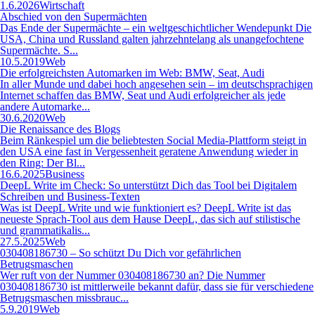
1.6.2026
Wirtschaft
Abschied von den Supermächten
Das Ende der Supermächte – ein weltgeschichtlicher Wendepunkt Die
USA, China und Russland galten jahrzehntelang als unangefochtene
Supermächte. S...
10.5.2019
Web
Die erfolgreichsten Automarken im Web: BMW, Seat, Audi
In aller Munde und dabei hoch angesehen sein – im deutschsprachigen
Internet schaffen das BMW, Seat und Audi erfolgreicher als jede
andere Automarke...
30.6.2020
Web
Die Renaissance des Blogs
Beim Ränkespiel um die beliebtesten Social Media-Plattform steigt in
den USA eine fast in Vergessenheit geratene Anwendung wieder in
den Ring: Der Bl...
16.6.2025
Business
DeepL Write im Check: So unterstützt Dich das Tool bei Digitalem
Schreiben und Business-Texten
Was ist DeepL Write und wie funktioniert es? DeepL Write ist das
neueste Sprach-Tool aus dem Hause DeepL, das sich auf stilistische
und grammatikalis...
27.5.2025
Web
030408186730 – So schützt Du Dich vor gefährlichen
Betrugsmaschen
Wer ruft von der Nummer 030408186730 an? Die Nummer
030408186730 ist mittlerweile bekannt dafür, dass sie für verschiedene
Betrugsmaschen missbrauc...
5.9.2019
Web