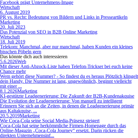
Facebook prägt Unternehmens-Image
Wirtschaft
6. August 2019
PR vs. Recht: Bedeutung von Bildern und Links in Presseartikeln
Marketing
20. Juli 2023
Das Potenzial von SEO in B2B Online Marketing
Wirtschaft
18. Juli 2019
Telekom: Manchmal, aber nur manchmal, haben Kunden ein kleines
bisschen Pöbeln gern
Das könnte dich auch
interessieren
5.6.2026
Web
Mit dieser Anti-Abzock-Liste haben Telefon-Trickser bei euch keine
Chance mehr
Wem gehört diese Nummer? - So findest du es heraus Plötzlich klingelt
dein Handy. Die Nummer ist lang, ungewöhnlich, beginnt vielleicht
mit einer ...
8.1.2026
Marketing
KI-gestützte Leadgenerierung: Die Zukunft der B2B-Kundenakquise
Die Evolution der Leadgenerierung: Von manuell zu intelligent
Erinnern Sie sich an die Zeiten, in denen die Leadgenerierung primär
aus Kaltakquise, ...
20.5.2019
Marketing
Wie Coca-Cola seine Social Media-Präsenz steigert
Coca-Cola hat seine herkömmliche Firmen-Homepage durch das
Online-Magazin „Coca-Cola Journey“ ersetzt. Darin rücken die
direkten Unternehmensinf...