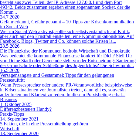
besteht aus zwei Teilen: der IP-Adresse 127.0.0.1 und dem Port
49342. Beide zusammen ergeben einen sogenannten Socket, der die
Komm...
24.7.2020
Gefahr erkannt, Gefahr gebannt – 10 Tipps zur Krisenkommunikation
im Social Web
Wer im Social Web aktiv ist, sollte sich selbstverständlich auf Kritik,
aber auch auf den Ernstfall einstellen: eine Kommunikationskrise. Auf
Facebook, Blogs, Twitter und Co. können solche Krisen la...
28.5.2026
Die Finanzkrise der Kommunen bedroht Wirtschaft und Demokratie
Was bedeutet die kommunale Finanzkrise konkret für Dich? Stell Dir
vor, Deine Stadt oder Gemeinde steht vor der Entscheidung: Sanierung
der Grundschule oder Schließung des Jugendclubs? Die Schwimmh...
16.5.2020
Versagensängste und Gestammel: Tipps für den gelungenen
Presseauftritt
Wenn Pressesprecher oder andere PR-Verantwortliche beispielsweise
in Krisensituationen vor Journalisten treten, dann gilt es, souverän
aufzutreten und Klartext zu reden. In diesem Praxisbeitrag erhal...
Business
1. Oktober 2025
Differenzbesteuert Handy?
Praxis-Tipps
14. September 2021
5 Fakten, die in eine Pressemitteilung gehören
Wirtschaft
18. September 2020