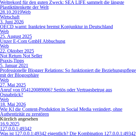
Weltrekord für den guten Zweck: SEA LIFE sammelt die längste
Plastiktütenkette der Welt
28.10.2019
Web
Wirtschaft
3. Juni 2026
OECD warnt: Irankrieg bremst Konjunktur in Deutschland
Web
25. August 2025
Unzer E-Com GmbH Abbuchung
Web
22. Oktober 2025
Not Return Not Seller
Praxis-Tipps
5. Januar 2021
Professionelle Blogger Relations: So funktioniert die Beziehungspflege
mit der Blogosphäre
Web
27. Mai 2025
Anruf von 054120089006? Seriös oder Vertragsbetrug aus
Osnabrück?
Web
18. Mai 2026
Wie KI die Content-Produktion in Social Media verändert, ohne
Authentizität zu zerstören
Kürzlich angesehen
16.9.2025
127.0.0.1:49342
Was ist 127.0.0.1:49342 eigentlich? Die Kombination 127.0.0.1:49342