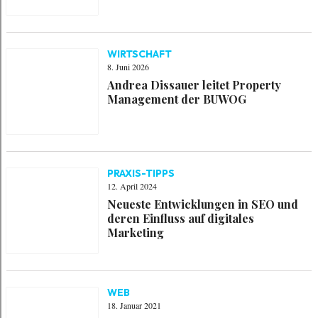
WIRTSCHAFT
8. Juni 2026
Andrea Dissauer leitet Property
Management der BUWOG
PRAXIS-TIPPS
12. April 2024
Neueste Entwicklungen in SEO und
deren Einfluss auf digitales
Marketing
WEB
18. Januar 2021