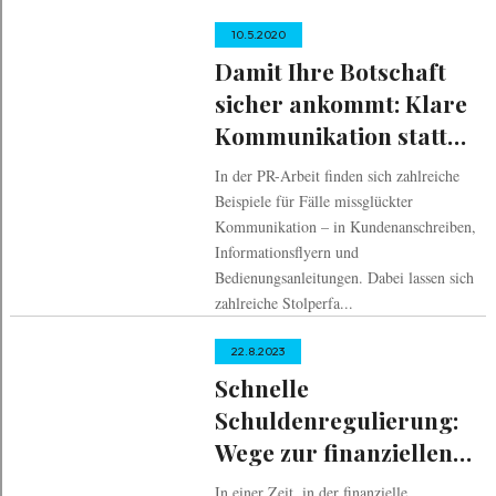
10.5.2020
Damit Ihre Botschaft
sicher ankommt: Klare
Kommunikation statt
sprachliche
In der PR-Arbeit finden sich zahlreiche
Verwirrung
Beispiele für Fälle missglückter
Kommunikation – in Kundenanschreiben,
Informationsflyern und
Bedienungsanleitungen. Dabei lassen sich
zahlreiche Stolperfa...
22.8.2023
Schnelle
Schuldenregulierung:
Wege zur finanziellen
Befreiung
In einer Zeit, in der finanzielle