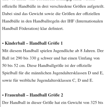
offizielle Handbälle in drei verschiedene Größen aufgeteilt.
Dabei sind das Gewicht sowie die Größen der offiziellen
Handbälle in den Handballregeln der IHF (Internationalen
Handball Föderation) klar definiert.
Kinderball – Handball Größe 1
•
Mit diesem Handball spielen Jugendliche ab 8 Jahren. Der
Ball ist 290 bis 330 g schwer und hat einen Umfang von
50 bis 52 cm. Diese Handballgröße ist der offizielle
Spielball für die männlichen Jugendaltersklassen D und E,
sowie für weibliche Jugendaltersklassen C, D und E.
Frauenball – Handball Größe 2
•
Der Handball in dieser Größe hat ein Gewicht von 325 bis