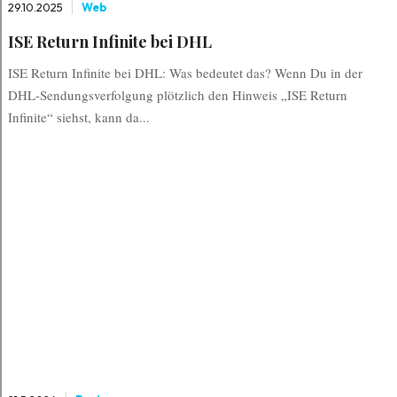
29.10.2025
Web
ISE Return Infinite bei DHL
ISE Return Infinite bei DHL: Was bedeutet das? Wenn Du in der
DHL-Sendungsverfolgung plötzlich den Hinweis „ISE Return
Infinite“ siehst, kann da...