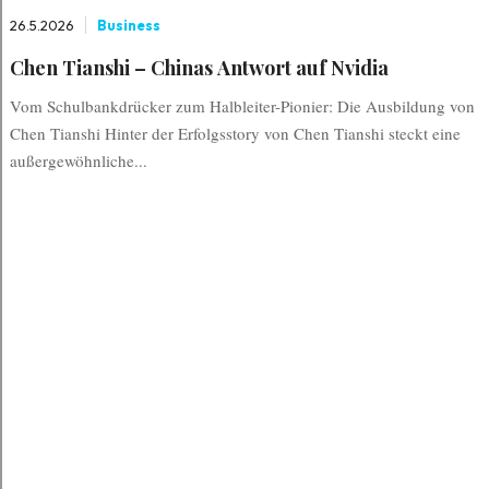
26.5.2026
Business
Chen Tianshi – Chinas Antwort auf Nvidia
Vom Schulbankdrücker zum Halbleiter-Pionier: Die Ausbildung von
Chen Tianshi Hinter der Erfolgsstory von Chen Tianshi steckt eine
außergewöhnliche...