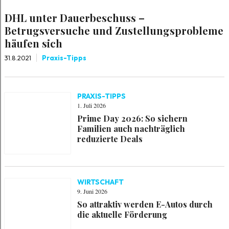
DHL unter Dauerbeschuss –
Betrugsversuche und Zustellungsprobleme
häufen sich
31.8.2021
Praxis-Tipps
PRAXIS-TIPPS
1. Juli 2026
Prime Day 2026: So sichern
Familien auch nachträglich
reduzierte Deals
WIRTSCHAFT
9. Juni 2026
So attraktiv werden E-Autos durch
die aktuelle Förderung