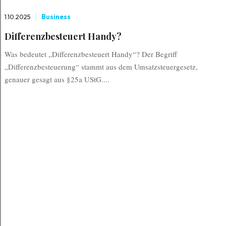
1.10.2025
Business
Differenzbesteuert Handy?
Was bedeutet „Differenzbesteuert Handy“? Der Begriff
„Differenzbesteuerung“ stammt aus dem Umsatzsteuergesetz,
genauer gesagt aus §25a UStG....