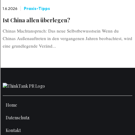
1.6.2026
Praxis-Tipps
Ist China allen überlegen?
Chinas Machtanspruch: Das neue Selbstbewusstsein Wenn du
Chinas Außenauftreten in den vergangenen Jahren beobachtest, wird
eine grundlegende Veränd...
Home
Datenschutz
Kontakt