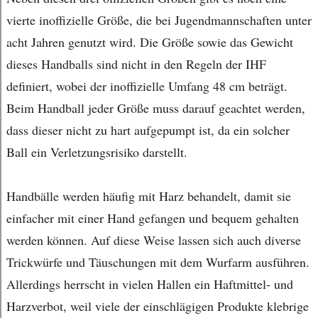
vierte inoffizielle Größe, die bei Jugendmannschaften unter
acht Jahren genutzt wird. Die Größe sowie das Gewicht
dieses Handballs sind nicht in den Regeln der IHF
definiert, wobei der inoffizielle Umfang 48 cm beträgt.
Beim Handball jeder Größe muss darauf geachtet werden,
dass dieser nicht zu hart aufgepumpt ist, da ein solcher
Ball ein Verletzungsrisiko darstellt.
Handbälle werden häufig mit Harz behandelt, damit sie
einfacher mit einer Hand gefangen und bequem gehalten
werden können. Auf diese Weise lassen sich auch diverse
Trickwürfe und Täuschungen mit dem Wurfarm ausführen.
Allerdings herrscht in vielen Hallen ein Haftmittel- und
Harzverbot, weil viele der einschlägigen Produkte klebrige