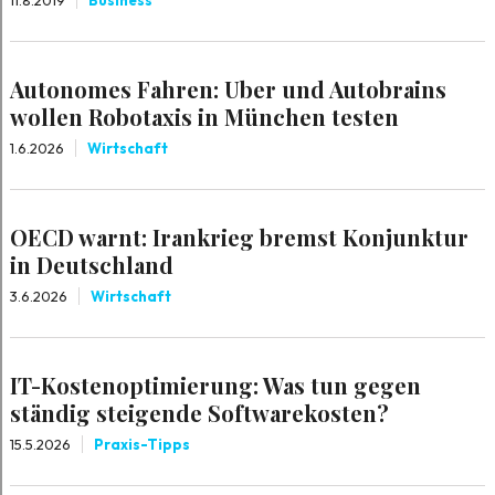
11.8.2019
Business
Autonomes Fahren: Uber und Autobrains
wollen Robotaxis in München testen
1.6.2026
Wirtschaft
OECD warnt: Irankrieg bremst Konjunktur
in Deutschland
3.6.2026
Wirtschaft
IT-Kostenoptimierung: Was tun gegen
ständig steigende Softwarekosten?
15.5.2026
Praxis-Tipps