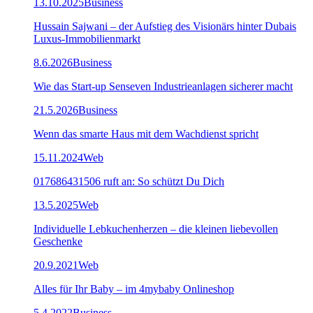
13.10.2025
Business
Hussain Sajwani – der Aufstieg des Visionärs hinter Dubais
Luxus-Immobilienmarkt
8.6.2026
Business
Wie das Start-up Senseven Industrieanlagen sicherer macht
21.5.2026
Business
Wenn das smarte Haus mit dem Wachdienst spricht
15.11.2024
Web
017686431506 ruft an: So schützt Du Dich
13.5.2025
Web
Individuelle Lebkuchenherzen – die kleinen liebevollen
Geschenke
20.9.2021
Web
Alles für Ihr Baby – im 4mybaby Onlineshop
5.4.2022
Business