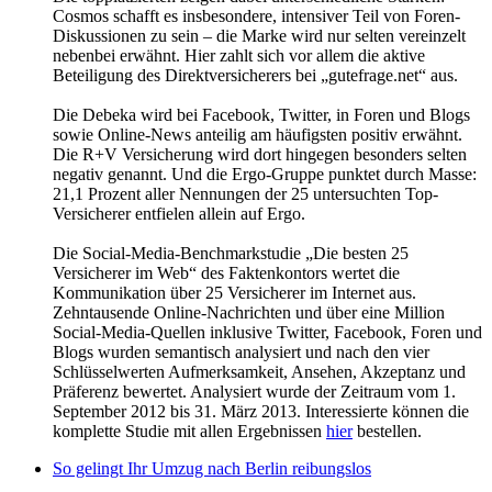
Cosmos schafft es insbesondere, intensiver Teil von Foren-
Diskussionen zu sein – die Marke wird nur selten vereinzelt
nebenbei erwähnt. Hier zahlt sich vor allem die aktive
Beteiligung des Direktversicherers bei „gutefrage.net“ aus.
Die Debeka wird bei Facebook, Twitter, in Foren und Blogs
sowie Online-News anteilig am häufigsten positiv erwähnt.
Die R+V Versicherung wird dort hingegen besonders selten
negativ genannt. Und die Ergo-Gruppe punktet durch Masse:
21,1 Prozent aller Nennungen der 25 untersuchten Top-
Versicherer entfielen allein auf Ergo.
Die Social-Media-Benchmarkstudie „Die besten 25
Versicherer im Web“ des Faktenkontors wertet die
Kommunikation über 25 Versicherer im Internet aus.
Zehntausende Online-Nachrichten und über eine Million
Social-Media-Quellen inklusive Twitter, Facebook, Foren und
Blogs wurden semantisch analysiert und nach den vier
Schlüsselwerten Aufmerksamkeit, Ansehen, Akzeptanz und
Präferenz bewertet. Analysiert wurde der Zeitraum vom 1.
September 2012 bis 31. März 2013. Interessierte können die
komplette Studie mit allen Ergebnissen
hier
bestellen.
So gelingt Ihr Umzug nach Berlin reibungslos