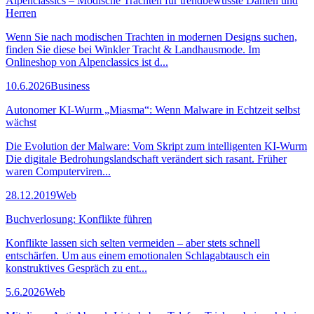
Alpenclassics – Modische Trachten für trendbewusste Damen und
Herren
Wenn Sie nach modischen Trachten in modernen Designs suchen,
finden Sie diese bei Winkler Tracht & Landhausmode. Im
Onlineshop von Alpenclassics ist d...
10.6.2026
Business
Autonomer KI-Wurm „Miasma“: Wenn Malware in Echtzeit selbst
wächst
Die Evolution der Malware: Vom Skript zum intelligenten KI-Wurm
Die digitale Bedrohungslandschaft verändert sich rasant. Früher
waren Computerviren...
28.12.2019
Web
Buchverlosung: Konflikte führen
Konflikte lassen sich selten vermeiden – aber stets schnell
entschärfen. Um aus einem emotionalen Schlagabtausch ein
konstruktives Gespräch zu ent...
5.6.2026
Web