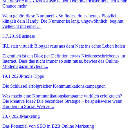
Mit dieser Anti-Abzock-Liste haben Telefon-Trickser bei euch keine
Chance mehr
Wem gehört diese Nummer? - So findest du es heraus Plötzlich
klingelt dein Handy. Die Nummer ist lang, ungewöhnlich, beginnt
vielleicht mit einer ...
3.7.2019
Business
IRL statt virtuell: Blogger raus aus dem Netz ins echte Leben holen
Eigentlich ist ein Blog per Defintion etwas Niedergeschriebenes im
Internet. Dass das nicht immer so sein muss, bewies das Online-
Modemagazin Styleran...
19.1.2020
Praxis-Tipps
Die Schlüssel erfolgreicher Kommunikationskampagnen
Was macht eine Kommunikationskampagne wirklich erfolgreich?
Die kreative Idee? Die besondere Strategie – beispielsweise wenn
Kunden im Social Web zu...
20.7.2023
Marketing
Das Potenzial von SEO in B2B Online Marketing