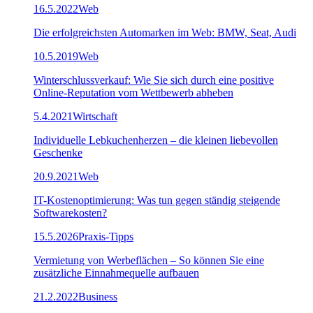
16.5.2022
Web
Die erfolgreichsten Automarken im Web: BMW, Seat, Audi
10.5.2019
Web
Winterschlussverkauf: Wie Sie sich durch eine positive
Online-Reputation vom Wettbewerb abheben
5.4.2021
Wirtschaft
Individuelle Lebkuchenherzen – die kleinen liebevollen
Geschenke
20.9.2021
Web
IT-Kostenoptimierung: Was tun gegen ständig steigende
Softwarekosten?
15.5.2026
Praxis-Tipps
Vermietung von Werbeflächen – So können Sie eine
zusätzliche Einnahmequelle aufbauen
21.2.2022
Business