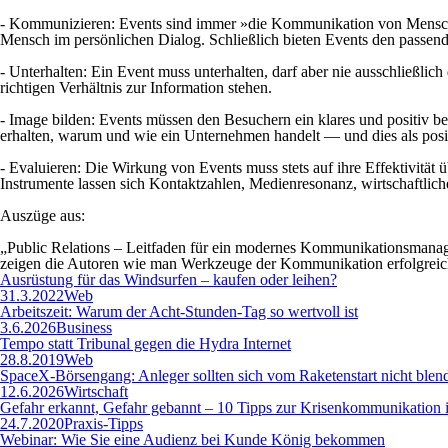
- Kommunizieren
: Events sind immer »die Kommunikation von Mensc
Mensch im persönlichen Dialog. Schließlich bieten Events den passe
- Unterhalten:
Ein Event muss unterhalten, darf aber nie ausschließlich
richtigen Verhältnis zur Information stehen.
- Image bilden:
Events müssen den Besuchern ein klares und positiv bes
erhalten, warum und wie ein Unternehmen handelt — und dies als posi
- Evaluieren:
Die Wirkung von Events muss stets auf ihre Effektivität 
Instrumente lassen sich Kontaktzahlen, Medienresonanz, wirtschaftli
Auszüge aus:
„Public Relations – Leitfaden für ein modernes Kommunikationsmanage
zeigen die Autoren wie man Werkzeuge der Kommunikation erfolgreic
Ausrüstung für das Windsurfen – kaufen oder leihen?
31.3.2022
Web
Arbeitszeit: Warum der Acht-Stunden-Tag so wertvoll ist
3.6.2026
Business
Tempo statt Tribunal gegen die Hydra Internet
28.8.2019
Web
SpaceX-Börsengang: Anleger sollten sich vom Raketenstart nicht blen
12.6.2026
Wirtschaft
Gefahr erkannt, Gefahr gebannt – 10 Tipps zur Krisenkommunikation
24.7.2020
Praxis-Tipps
Webinar: Wie Sie eine Audienz bei Kunde König bekommen