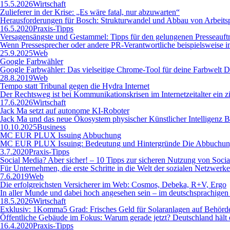
15.5.2026
Wirtschaft
Zulieferer in der Krise: „Es wäre fatal, nur abzuwarten“
Herausforderungen für Bosch: Strukturwandel und Abbau von Arbeitspl
16.5.2020
Praxis-Tipps
Versagensängste und Gestammel: Tipps für den gelungenen Presseauftri
Wenn Pressesprecher oder andere PR-Verantwortliche beispielsweise in Kr
25.9.2025
Web
Google Farbwähler
Google Farbwähler: Das vielseitige Chrome-Tool für deine Farbwelt De
28.8.2019
Web
Tempo statt Tribunal gegen die Hydra Internet
Der Rechtsweg ist bei Kommunikationskrisen im Internetzeitalter ein z
17.6.2026
Wirtschaft
Jack Ma setzt auf autonome KI-Roboter
Jack Ma und das neue Ökosystem physischer Künstlicher Intelligenz Be
10.10.2025
Business
MC EUR PLUX Issuing Abbuchung
MC EUR PLUX Issuing: Bedeutung und Hintergründe Die Abbuchung „
3.7.2020
Praxis-Tipps
Social Media? Aber sicher! – 10 Tipps zur sicheren Nutzung von Soci
Für Unternehmen, die erste Schritte in die Welt der sozialen Netzwer
7.6.2019
Web
Die erfolgreichsten Versicherer im Web: Cosmos, Debeka, R+V, Ergo
In aller Munde und dabei hoch angesehen sein – im deutschsprachigen
18.5.2026
Wirtschaft
Exklusiv: 1Komma5 Grad: Frisches Geld für Solaranlagen auf Behörd
Öffentliche Gebäude im Fokus: Warum gerade jetzt? Deutschland hält e
16.4.2020
Praxis-Tipps