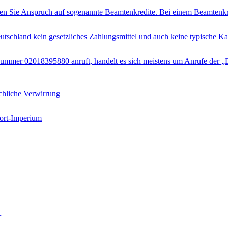
aben Sie Anspruch auf sogenannte Beamtenkredite. Bei einem Beamtenkr
eutschland kein gesetzliches Zahlungsmittel und auch keine typische Kap
mer 02018395880 anruft, handelt es sich meistens um Anrufe der „DT
chliche Verwirrung
port-Imperium
+