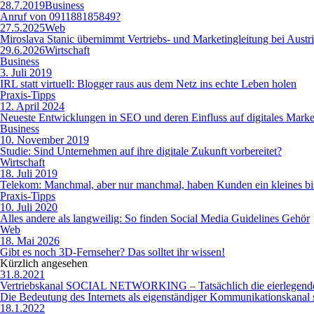
28.7.2019
Business
Anruf von 091188185849?
27.5.2025
Web
Miroslava Stanic übernimmt Vertriebs- und Marketingleitung bei Austr
29.6.2026
Wirtschaft
Business
3. Juli 2019
IRL statt virtuell: Blogger raus aus dem Netz ins echte Leben holen
Praxis-Tipps
12. April 2024
Neueste Entwicklungen in SEO und deren Einfluss auf digitales Marke
Business
10. November 2019
Studie: Sind Unternehmen auf ihre digitale Zukunft vorbereitet?
Wirtschaft
18. Juli 2019
Telekom: Manchmal, aber nur manchmal, haben Kunden ein kleines bi
Praxis-Tipps
10. Juli 2020
Alles andere als langweilig: So finden Social Media Guidelines Gehör
Web
18. Mai 2026
Gibt es noch 3D-Fernseher? Das solltet ihr wissen!
Kürzlich angesehen
31.8.2021
Vertriebskanal SOCIAL NETWORKING – Tatsächlich die eierlegend
Die Bedeutung des Internets als eigenständiger Kommunikationskanal so
18.1.2022