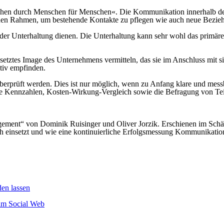
hen durch Menschen für Menschen«. Die Kommunikation innerhalb de
nden Rahmen, um bestehende Kontakte zu pflegen wie auch neue Bezie
 der Unterhaltung dienen. Die Unterhaltung kann sehr wohl das primäre Z
etztes Image des Unternehmens vermitteln, das sie im Anschluss mit s
tiv empfinden.
überprüft werden. Dies ist nur möglich, wenn zu Anfang klare und messb
che Kennzahlen, Kosten-Wirkung-Vergleich sowie die Befragung von Te
ment“ von Dominik Ruisinger und Oliver Jorzik. Erschienen im Schäff
h einsetzt und wie eine kontinuierliche Erfolgsmessung Kommunikati
den lassen
 im Social Web