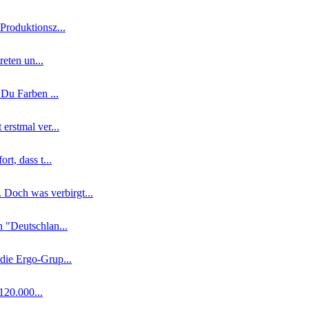
Produktionsz...
eten un...
Du Farben ...
erstmal ver...
t, dass t...
Doch was verbirgt...
 "Deutschlan...
die Ergo-Grup...
120.000...