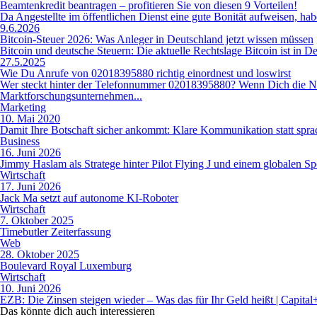
Beamtenkredit beantragen – profitieren Sie von diesen 9 Vorteilen!
Da Angestellte im öffentlichen Dienst eine gute Bonität aufweisen, h
9.6.2026
Bitcoin-Steuer 2026: Was Anleger in Deutschland jetzt wissen müssen
Bitcoin und deutsche Steuern: Die aktuelle Rechtslage Bitcoin ist in D
27.5.2025
Wie Du Anrufe von 02018395880 richtig einordnest und loswirst
Wer steckt hinter der Telefonnummer 02018395880? Wenn Dich die Num
Marktforschungsunternehmen...
Marketing
10. Mai 2020
Damit Ihre Botschaft sicher ankommt: Klare Kommunikation statt spra
Business
16. Juni 2026
Jimmy Haslam als Stratege hinter Pilot Flying J und einem globalen S
Wirtschaft
17. Juni 2026
Jack Ma setzt auf autonome KI-Roboter
Wirtschaft
7. Oktober 2025
Timebutler Zeiterfassung
Web
28. Oktober 2025
Boulevard Royal Luxemburg
Wirtschaft
10. Juni 2026
EZB: Die Zinsen steigen wieder – Was das für Ihr Geld heißt | Capital
Das könnte dich auch
interessieren