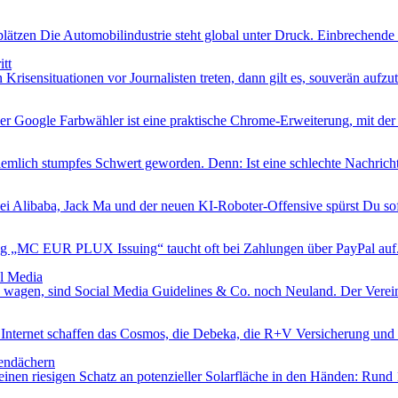
ätzen Die Automobilindustrie steht global unter Druck. Einbrechende 
tt
isensituationen vor Journalisten treten, dann gilt es, souverän aufzutr
r Google Farbwähler ist eine praktische Chrome-Erweiterung, mit der 
iemlich stumpfes Schwert geworden. Denn: Ist eine schlechte Nachricht 
i Alibaba, Jack Ma und der neuen KI-Roboter-Offensive spürst Du sofor
MC EUR PLUX Issuing“ taucht oft bei Zahlungen über PayPal auf. 
al Media
ke wagen, sind Social Media Guidelines & Co. noch Neuland. Der Verein
 Internet schaffen das Cosmos, die Debeka, die R+V Versicherung und 
endächern
inen riesigen Schatz an potenzieller Solarfläche in den Händen: Rund 