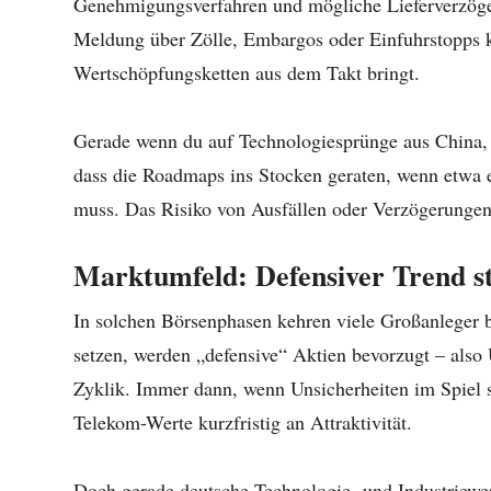
Genehmigungsverfahren und mögliche Lieferverzöger
Meldung über Zölle, Embargos oder Einfuhrstopps ka
Wertschöpfungsketten aus dem Takt bringt.
Gerade wenn du auf Technologiesprünge aus China, T
dass die Roadmaps ins Stocken geraten, wenn etwa e
muss. Das Risiko von Ausfällen oder Verzögerungen
Marktumfeld: Defensiver Trend s
In solchen Börsenphasen kehren viele Großanleger
setzen, werden „defensive“ Aktien bevorzugt – also
Zyklik. Immer dann, wenn Unsicherheiten im Spiel 
Telekom-Werte kurzfristig an Attraktivität.
Doch gerade deutsche Technologie- und Industriewert