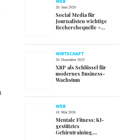
WEB
26. Juni 2020
e
Social Media für
Journalisten wichtige
Recherchequelle –
Pressemeldungen mit
Bedeutungsverlust
WIRTSCHAFT
20. Dezember 2025
XRP als Schlüssel für
modernes Business-
Wachstum
d
WEB
18. Mai 2026
Mentale Fitness: KI-
gestütztes
Gehirntraining,
Ernährung und Resilienz