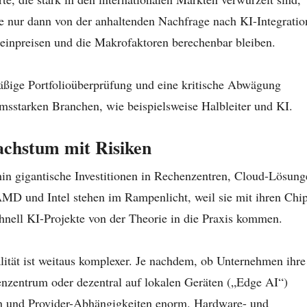
ie nur dann von der anhaltenden Nachfrage nach KI-Integratio
einpreisen und die Makrofaktoren berechenbar bleiben.
mäßige Portfolioüberprüfung und eine kritische Abwägung
msstarken Branchen, wie beispielsweise Halbleiter und KI.
achstum mit Risiken
hin gigantische Investitionen in Rechenzentren, Cloud-Lösun
 und Intel stehen im Rampenlicht, weil sie mit ihren Chi
nell KI-Projekte von der Theorie in die Praxis kommen.
alität ist weitaus komplexer. Je nachdem, ob Unternehmen ihre
nzentrum oder dezentral auf lokalen Geräten („Edge AI“)
en und Provider-Abhängigkeiten enorm. Hardware- und