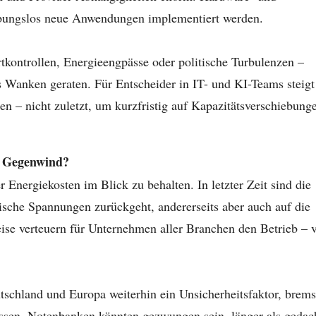
ibungslos neue Anwendungen implementiert werden.
kontrollen, Energieengpässe oder politische Turbulenzen –
ns Wanken geraten. Für Entscheider in IT- und KI-Teams steigt
en – nicht zuletzt, um kurzfristig auf Kapazitätsverschiebung
er Gegenwind?
r Energiekosten im Blick zu behalten. In letzter Zeit sind die
tische Spannungen zurückgeht, andererseits aber auch auf die
eise verteuern für Unternehmen aller Branchen den Betrieb – 
tschland und Europa weiterhin ein Unsicherheitsfaktor, brems
ssen. Notenbanken könnten gezwungen sein, länger als gedac