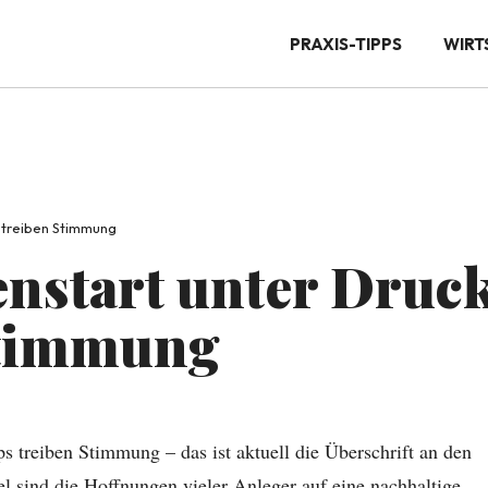
PRAXIS-TIPPS
WIRT
 treiben Stimmung
start unter Druck
Stimmung
treiben Stimmung – das ist aktuell die Überschrift an den
 sind die Hoffnungen vieler Anleger auf eine nachhaltige