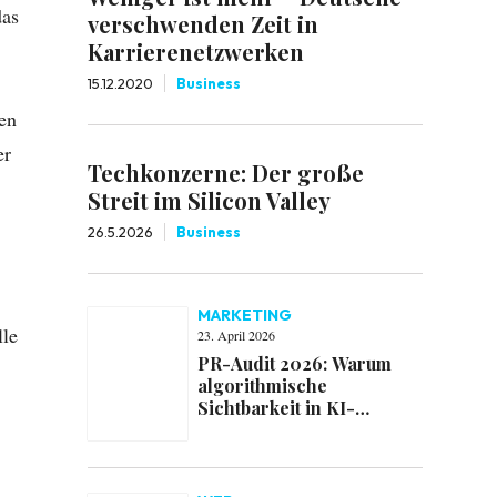
das
verschwenden Zeit in
Karrierenetzwerken
15.12.2020
Business
en
er
Techkonzerne: Der große
Streit im Silicon Valley
26.5.2026
Business
MARKETING
lle
23. April 2026
PR-Audit 2026: Warum
algorithmische
Sichtbarkeit in KI-
Antworten entscheidet