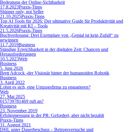
Bedeutung der Online-Sichtbarkeit
17.8.2023
Praxis-Tipps
Shipper only, not Seller
21.10.2025
Praxis-Tipps
Top AI Tools für 2026: Der ultimative Guide für Produktivität und
Kreativität mit KI – Tools
21.5.2026
Praxis-Tipps
Buchverlosung: Drei Exemplare von „Genial ist kein Zufall“ zu
gewinnen
11.7.2019
Business
Ständige Erreichbarkeit in der digitalen Zeit: Chancen und
Herausforderungen
10.5.2023
Web
Business
5. Juni 2026
Brett Adcock -der Visionär hinter der humanoiden Robotik
Business
3. April 2022
Lohnt es sich, eine Umzugsfirma zu engagieren?
Web
27. Mai 2025
015739781469 ruft an?
Business
23. November 2019
Erfolgsmessung in der PR: Gefordert, aber nicht bezahlt
Praxis-Tipps
31. August 2021
DHL unter Dauerbeschuss – Betrugsversuche und