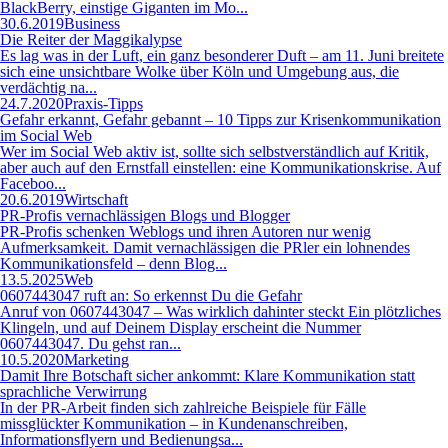
BlackBerry, einstige Giganten im Mo...
30.6.2019
Business
Die Reiter der Maggikalypse
Es lag was in der Luft, ein ganz besonderer Duft – am 11. Juni breitete
sich eine unsichtbare Wolke über Köln und Umgebung aus, die
verdächtig na...
24.7.2020
Praxis-Tipps
Gefahr erkannt, Gefahr gebannt – 10 Tipps zur Krisenkommunikation
im Social Web
Wer im Social Web aktiv ist, sollte sich selbstverständlich auf Kritik,
aber auch auf den Ernstfall einstellen: eine Kommunikationskrise. Auf
Faceboo...
20.6.2019
Wirtschaft
PR-Profis vernachlässigen Blogs und Blogger
PR-Profis schenken Weblogs und ihren Autoren nur wenig
Aufmerksamkeit. Damit vernachlässigen die PRler ein lohnendes
Kommunikationsfeld – denn Blog...
13.5.2025
Web
0607443047 ruft an: So erkennst Du die Gefahr
Anruf von 0607443047 – Was wirklich dahinter steckt Ein plötzliches
Klingeln, und auf Deinem Display erscheint die Nummer
0607443047. Du gehst ran...
10.5.2020
Marketing
Damit Ihre Botschaft sicher ankommt: Klare Kommunikation statt
sprachliche Verwirrung
In der PR-Arbeit finden sich zahlreiche Beispiele für Fälle
missglückter Kommunikation – in Kundenanschreiben,
Informationsflyern und Bedienungsa...