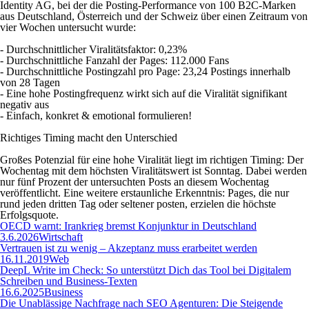
Identity AG, bei der die Posting-Performance von 100 B2C-Marken
aus Deutschland, Österreich und der Schweiz über einen Zeitraum von
vier Wochen untersucht wurde:
- Durchschnittlicher Viralitätsfaktor: 0,23%
- Durchschnittliche Fanzahl der Pages: 112.000 Fans
- Durchschnittliche Postingzahl pro Page: 23,24 Postings innerhalb
von 28 Tagen
- Eine hohe Postingfrequenz wirkt sich auf die Viralität signifikant
negativ aus
- Einfach, konkret & emotional formulieren!
Richtiges Timing macht den Unterschied
Großes Potenzial für eine hohe Viralität liegt im richtigen Timing: Der
Wochentag mit dem höchsten Viralitätswert ist Sonntag. Dabei werden
nur fünf Prozent der untersuchten Posts an diesem Wochentag
veröffentlicht. Eine weitere erstaunliche Erkenntnis: Pages, die nur
rund jeden dritten Tag oder seltener posten, erzielen die höchste
Erfolgsquote.
OECD warnt: Irankrieg bremst Konjunktur in Deutschland
3.6.2026
Wirtschaft
Vertrauen ist zu wenig – Akzeptanz muss erarbeitet werden
16.11.2019
Web
DeepL Write im Check: So unterstützt Dich das Tool bei Digitalem
Schreiben und Business-Texten
16.6.2025
Business
Die Unablässige Nachfrage nach SEO Agenturen: Die Steigende