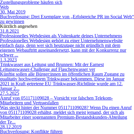
Zustellungsprobleme häufen sich
Web
30. Mai 2019
Buchverlosung: Drei Exemplare von „Erfolgreiche PR im Social Web“
zu gewinnen
Kürzlich angesehen
31.8.2021
Professionelles Webdesign als Visitenkarte deines Unternehmens
Professionelles Webdesign gehört zu einer Unternehmenswebsite
einfach dazu, denn wer sich heutzutage nicht gründlich mit dem
eigenen Webauftritt auseinandersetzt, kann mit der Konkurrenz nur
schwer ...
1.3.2023
Trinkwasser aus Leitung und Brunnen: Mit der Earnest
Leitungswasser-Challenge auf Flaschenwasser ver
Künftig sollen alle Bürger:innen im öffentlichen Raum Zugang zu
qualitativ hochwertigem Trinkwasser bekommen. Diese im Januar
2021 in Kraft getretene EU Trinkwasser-Richtlinie wurde am 12.
Januar 2...
27.5.2025
Anruf von 051171109028 – Vorsicht vor falschen Telekom-
Mitarbeitern und Vertragsfallen
Was steckt hinter der Nummer 051171109028? Wenn Du einen Anruf
von 051171109028 erhältst, meldet sich meist jemand, der sich als
Mitarbeiter einer sogenannten Premium-Bestandskunden-Abteilung
der Te...
28.12.2019
Buchverlosung: Konflikte führen