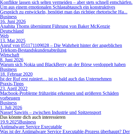
Konflikte lassen sich selten vermeiden – aber stets schnell entschärfen.
Um aus einem emotionalen Schlagabtausch ein konstruktives
Gespräch zu entwickeln, benötigt man das richtige rhetorische Ha...
Business
16. Juni 2026
Anahita Thoms übernimmt Führung von Baker McKenzie
Deutschland
Web
13. Mai 2025
Anruf von 051171109028 – Die Wahrheit hinter der angeblichen
Telekom-Bestandskundenabteilung
Wirtschaft
8. Juni 2026
Warum sich Nokia und BlackBerry an der Börse verdoppelt haben
Business
18. Februar 2020
Ist der Ruf erst ruiniert… ist es bald auch das Unternehmen
Praxis-Tipps
23. April 2022
Macbook-Probleme frühzeitig erkennen und größeren Schäden
vorbeugen
Business
1. Juli 2026
Nassef Sawiris – zwischen Industrie und Spitzensport
Das könnte dich auch
interessieren
19.9.2025
Business
Antimalware Service Executable
Was ist der Antimalware Service Executable-Prozess überhaupt? Der