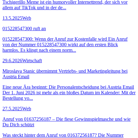
Tschigerillo Meme ist ein humorvoller Internettrend, der sich vor
allem auf TikTok und in der de...
13.5.2025
Web
015228547300 ruft an
015228547300: Wenn der Anruf zur Kostenfalle wird Ein Anruf
von der Nummer 015228547300 wirkt auf den ersten Blick
harmlos. Es klingt nach einem norm...
29.6.2026
Wirtschaft
Miroslava Stanic übernimmt Vertriebs- und Marketingleitung bei
Austria Email
Eine neue Ära beginnt: Die Personalentscheidung bei Austria Email
Der 1. Juni 2026 ist mehr als ein bloßes Datum im Kalender: Mit der
Bestellung vo...
27.5.2025
Web
Anruf von 01637256187 – Die fiese Gewinnspielmasche und wie
Du Dich schützt
Was steckt hinter dem Anruf von 01637256187? Die Nummer