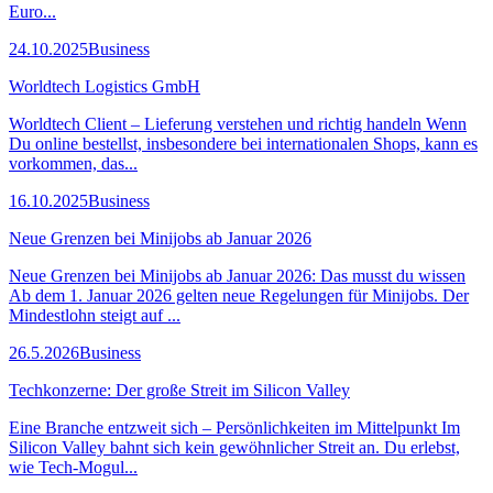
Euro...
24.10.2025
Business
Worldtech Logistics GmbH
Worldtech Client – Lieferung verstehen und richtig handeln Wenn
Du online bestellst, insbesondere bei internationalen Shops, kann es
vorkommen, das...
16.10.2025
Business
Neue Grenzen bei Minijobs ab Januar 2026
Neue Grenzen bei Minijobs ab Januar 2026: Das musst du wissen
Ab dem 1. Januar 2026 gelten neue Regelungen für Minijobs. Der
Mindestlohn steigt auf ...
26.5.2026
Business
Techkonzerne: Der große Streit im Silicon Valley
Eine Branche entzweit sich – Persönlichkeiten im Mittelpunkt Im
Silicon Valley bahnt sich kein gewöhnlicher Streit an. Du erlebst,
wie Tech-Mogul...