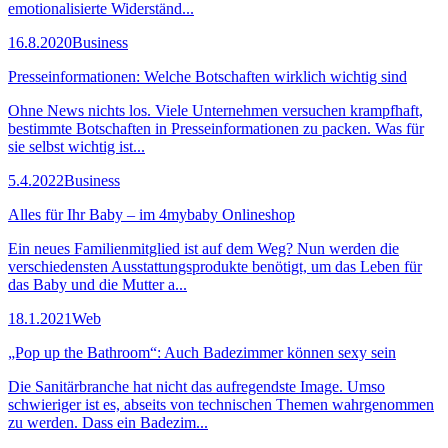
emotionalisierte Widerständ...
16.8.2020
Business
Presseinformationen: Welche Botschaften wirklich wichtig sind
Ohne News nichts los. Viele Unternehmen versuchen krampfhaft,
bestimmte Botschaften in Presseinformationen zu packen. Was für
sie selbst wichtig ist...
5.4.2022
Business
Alles für Ihr Baby – im 4mybaby Onlineshop
Ein neues Familienmitglied ist auf dem Weg? Nun werden die
verschiedensten Ausstattungsprodukte benötigt, um das Leben für
das Baby und die Mutter a...
18.1.2021
Web
„Pop up the Bathroom“: Auch Badezimmer können sexy sein
Die Sanitärbranche hat nicht das aufregendste Image. Umso
schwieriger ist es, abseits von technischen Themen wahrgenommen
zu werden. Dass ein Badezim...