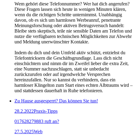
Wem gehört diese Telefonnummer? Wer hat dich angerufen?
Diese Fragen lassen sich heute in wenigen Minuten klären,
wenn du die richtigen Schritte unternimmst. Unabhängig
davon, ob es sich um harmlosen Werbeanruf, penetrante
Meinungsforschung oder aktiven Betrugsversuch handelt:
Bleibe stets skeptisch, teile nie sensible Daten am Telefon und
nutze die verfügbaren technischen Möglichkeiten zur Abwehr
und Meldung unerwünschter Kontakte.
Indem du dich und dein Umfeld aktiv schützt, entziehst du
Telefontricksern die Geschäftsgrundlage. Lass dich nicht
einschüchtern und nimm dir im Zweifel lieber die extra Zeit,
eine Nummer nachzuschlagen, statt sie unbedacht
zurückzurufen oder auf irgendwelche Versprechen
hereinzufallen. Nur so kannst du verhindern, dass ein
harmloser Klingelton zum Start eines echten Albtraums wird –
und stattdessen dauerhaft in Ruhe telefonieren.
Zu Hause ausgesperrt? Das können Sie tun!
28.2.2022
Praxis-Tipps
017628279883 ruft an?
27.5.2025
Web