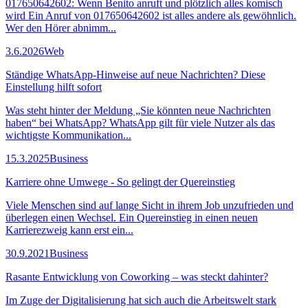
017650642602: Wenn Benito anruft und plötzlich alles komisch
wird Ein Anruf von 017650642602 ist alles andere als gewöhnlich.
Wer den Hörer abnimm...
3.6.2026
Web
Ständige WhatsApp-Hinweise auf neue Nachrichten? Diese
Einstellung hilft sofort
Was steht hinter der Meldung „Sie könnten neue Nachrichten
haben“ bei WhatsApp? WhatsApp gilt für viele Nutzer als das
wichtigste Kommunikation...
15.3.2025
Business
Karriere ohne Umwege - So gelingt der Quereinstieg
Viele Menschen sind auf lange Sicht in ihrem Job unzufrieden und
überlegen einen Wechsel. Ein Quereinstieg in einen neuen
Karrierezweig kann erst ein...
30.9.2021
Business
Rasante Entwicklung von Coworking – was steckt dahinter?
Im Zuge der Digitalisierung hat sich auch die Arbeitswelt stark