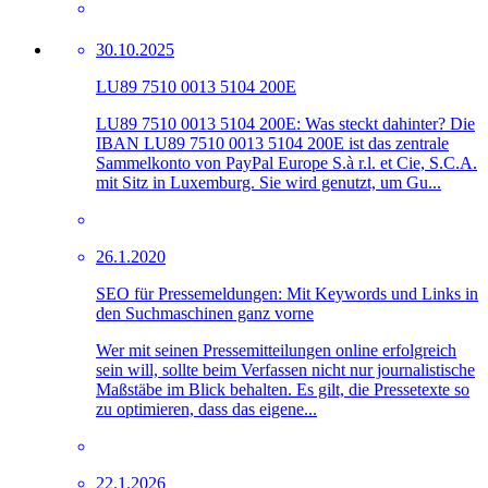
30.10.2025
LU89 7510 0013 5104 200E
LU89 7510 0013 5104 200E: Was steckt dahinter? Die
IBAN LU89 7510 0013 5104 200E ist das zentrale
Sammelkonto von PayPal Europe S.à r.l. et Cie, S.C.A.
mit Sitz in Luxemburg. Sie wird genutzt, um Gu...
26.1.2020
SEO für Pressemeldungen: Mit Keywords und Links in
den Suchmaschinen ganz vorne
Wer mit seinen Pressemitteilungen online erfolgreich
sein will, sollte beim Verfassen nicht nur journalistische
Maßstäbe im Blick behalten. Es gilt, die Pressetexte so
zu optimieren, dass das eigene...
22.1.2026