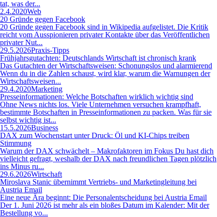
tat, was der...
2.4.2020
Web
20 Gründe gegen Facebook
20 Gründe gegen Facebook sind in Wikipedia aufgelistet. Die Kritik
reicht vom Ausspionieren privater Kontakte über das Veröffentlichen
privater Nut...
29.5.2026
Praxis-Tipps
Frühjahrsgutachten: Deutschlands Wirtschaft ist chronisch krank
Das Gutachten der Wirtschaftsweisen: Schonungslos und alarmierend
Wenn du in die Zahlen schaust, wird klar, warum die Warnungen der
Wirtschaftsweisen...
29.4.2020
Marketing
Presseinformationen: Welche Botschaften wirklich wichtig sind
Ohne News nichts los. Viele Unternehmen versuchen krampfhaft,
bestimmte Botschaften in Presseinformationen zu packen. Was für sie
selbst wichtig ist...
15.5.2026
Business
DAX zum Wochenstart unter Druck: Öl und KI-Chips treiben
Stimmung
Warum der DAX schwächelt – Makrofaktoren im Fokus Du hast dich
vielleicht gefragt, weshalb der DAX nach freundlichen Tagen plötzlich
ins Minus ru...
29.6.2026
Wirtschaft
Miroslava Stanic übernimmt Vertriebs- und Marketingleitung bei
Austria Email
Eine neue Ära beginnt: Die Personalentscheidung bei Austria Email
Der 1. Juni 2026 ist mehr als ein bloßes Datum im Kalender: Mit der
Bestellung vo...