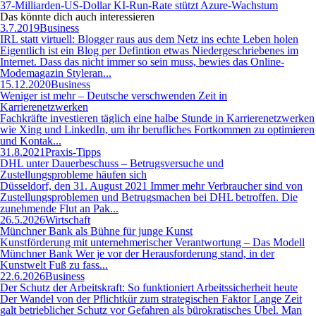
37-Milliarden-US-Dollar KI-Run-Rate stützt Azure-Wachstum
Das könnte dich auch
interessieren
3.7.2019
Business
IRL statt virtuell: Blogger raus aus dem Netz ins echte Leben holen
Eigentlich ist ein Blog per Defintion etwas Niedergeschriebenes im
Internet. Dass das nicht immer so sein muss, bewies das Online-
Modemagazin Styleran...
15.12.2020
Business
Weniger ist mehr – Deutsche verschwenden Zeit in
Karrierenetzwerken
Fachkräfte investieren täglich eine halbe Stunde in Karrierenetzwerken
wie Xing und LinkedIn, um ihr berufliches Fortkommen zu optimieren
und Kontak...
31.8.2021
Praxis-Tipps
DHL unter Dauerbeschuss – Betrugsversuche und
Zustellungsprobleme häufen sich
Düsseldorf, den 31. August 2021 Immer mehr Verbraucher sind von
Zustellungsproblemen und Betrugsmachen bei DHL betroffen. Die
zunehmende Flut an Pak...
26.5.2026
Wirtschaft
Münchner Bank als Bühne für junge Kunst
Kunstförderung mit unternehmerischer Verantwortung – Das Modell
Münchner Bank Wer je vor der Herausforderung stand, in der
Kunstwelt Fuß zu fass...
22.6.2026
Business
Der Schutz der Arbeitskraft: So funktioniert Arbeitssicherheit heute
Der Wandel von der Pflichtkür zum strategischen Faktor Lange Zeit
galt betrieblicher Schutz vor Gefahren als bürokratisches Übel. Man