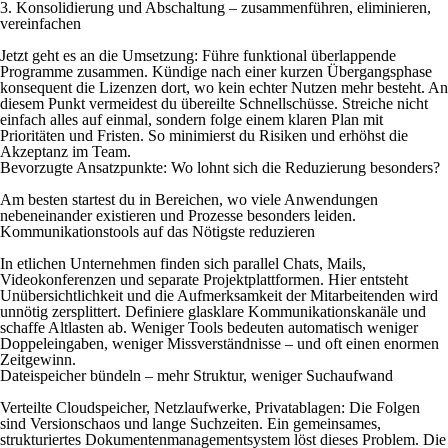
3. Konsolidierung und Abschaltung – zusammenführen, eliminieren,
vereinfachen
Jetzt geht es an die Umsetzung: Führe funktional überlappende
Programme zusammen. Kündige nach einer kurzen Übergangsphase
konsequent die Lizenzen dort, wo kein echter Nutzen mehr besteht. An
diesem Punkt vermeidest du übereilte Schnellschüsse. Streiche nicht
einfach alles auf einmal, sondern folge einem klaren Plan mit
Prioritäten und Fristen. So minimierst du Risiken und erhöhst die
Akzeptanz im Team.
Bevorzugte Ansatzpunkte: Wo lohnt sich die Reduzierung besonders?
Am besten startest du in Bereichen, wo viele Anwendungen
nebeneinander existieren und Prozesse besonders leiden.
Kommunikationstools auf das Nötigste reduzieren
In etlichen Unternehmen finden sich parallel Chats, Mails,
Videokonferenzen und separate Projektplattformen. Hier entsteht
Unübersichtlichkeit und die Aufmerksamkeit der Mitarbeitenden wird
unnötig zersplittert. Definiere glasklare Kommunikationskanäle und
schaffe Altlasten ab. Weniger Tools bedeuten automatisch weniger
Doppeleingaben, weniger Missverständnisse – und oft einen enormen
Zeitgewinn.
Dateispeicher bündeln – mehr Struktur, weniger Suchaufwand
Verteilte Cloudspeicher, Netzlaufwerke, Privatablagen: Die Folgen
sind Versionschaos und lange Suchzeiten. Ein gemeinsames,
strukturiertes Dokumentenmanagementsystem löst dieses Problem. Die