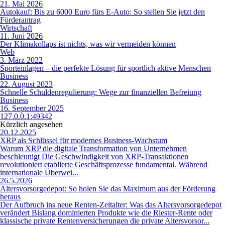
21. Mai 2026
Autokauf: Bis zu 6000 Euro fürs E-Auto: So stellen Sie jetzt den
Förderantrag
Wirtschaft
11. Juni 2026
Der Klimakollaps ist nichts, was wir vermeiden können
Web
3. März 2022
Sporteinlagen – die perfekte Lösung für sportlich aktive Menschen
Business
22. August 2023
Schnelle Schuldenregulierung: Wege zur finanziellen Befreiung
Business
16. September 2025
127.0.0.1:49342
Kürzlich angesehen
20.12.2025
XRP als Schlüssel für modernes Business-Wachstum
Warum XRP die digitale Transformation von Unternehmen
beschleunigt Die Geschwindigkeit von XRP-Transaktionen
revolutioniert etablierte Geschäftsprozesse fundamental. Während
internationale Überwei...
26.5.2026
Altersvorsorgedepot: So holen Sie das Maximum aus der Förderung
heraus
Der Aufbruch ins neue Renten-Zeitalter: Was das Altersvorsorgedepot
verändert Bislang dominierten Produkte wie die Riester-Rente oder
klassische private Rentenversicherungen die private Altersvorsor...