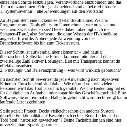
einzelnen Schritte festzulegen, Verantwortliche einzubinden und das
Team mitzunehmen. Erfolgsentscheidend sind dabei drei Phasen:
1. Systeminventur – alle Anwendungen auf den Prüfstand
Zu Beginn steht eine lückenlose Bestandsaufnahme. Welche
Programme und Tools gibt es im Unternehmen, wer nutzt sie und
welchem Zweck dienen sie? Decke dabei unbedingt auch die
Schatten-IT auf, also Software, die ohne Wissen der IT-Abteilung
angeschafft wurde. Notiere jede Anwendung von der
Branchensoftware bis hin zum Ticketsystem.
Dieser Schritt ist aufwendig, aber elementar – und häufig
überraschend. Selbst kleine Firmen kommen mitunter auf eine
zweistellige Zahl aktiver Lösungen. Erst mit Transparenz kannst du
effektiv ausmisten.
2. Nutzungs- und Relevanzprüfung – was wird wirklich gebraucht?
Im nächsten Schritt bewertest du jede Anwendung nach objektiven
Kriterien. Entscheidend sind dabei: Wie oft und von wie vielen
Personen wird das Tool tatsächlich genutzt? Welche Bedeutung hat es
für die täglichen Aufgaben oder sogar für das Geschäftsergebnis? Eine
Software, die nur einmal im Halbjahr gebraucht wird, rechtfertigt kaum
laufende Lizenzgebühren.
Stelle gezielt Fragen: Deckt vielleicht schon ein anderes System
dieselbe Funktionalität ab? Besteht noch echter Bedarf oder ist das
Tool bloß “historisch gewachsen”? Deine Fachabteilungen sind hier
unverzichtbare Sparringspartner.