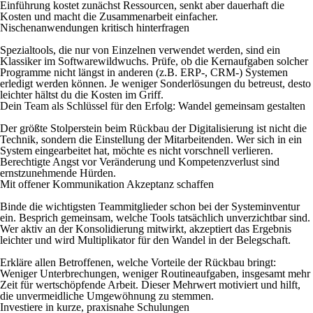
Einführung kostet zunächst Ressourcen, senkt aber dauerhaft die
Kosten und macht die Zusammenarbeit einfacher.
Nischenanwendungen kritisch hinterfragen
Spezialtools, die nur von Einzelnen verwendet werden, sind ein
Klassiker im Softwarewildwuchs. Prüfe, ob die Kernaufgaben solcher
Programme nicht längst in anderen (z.B. ERP-, CRM-) Systemen
erledigt werden können. Je weniger Sonderlösungen du betreust, desto
leichter hältst du die Kosten im Griff.
Dein Team als Schlüssel für den Erfolg: Wandel gemeinsam gestalten
Der größte Stolperstein beim Rückbau der Digitalisierung ist nicht die
Technik, sondern die Einstellung der Mitarbeitenden. Wer sich in ein
System eingearbeitet hat, möchte es nicht vorschnell verlieren.
Berechtigte Angst vor Veränderung und Kompetenzverlust sind
ernstzunehmende Hürden.
Mit offener Kommunikation Akzeptanz schaffen
Binde die wichtigsten Teammitglieder schon bei der Systeminventur
ein. Besprich gemeinsam, welche Tools tatsächlich unverzichtbar sind.
Wer aktiv an der Konsolidierung mitwirkt, akzeptiert das Ergebnis
leichter und wird Multiplikator für den Wandel in der Belegschaft.
Erkläre allen Betroffenen, welche Vorteile der Rückbau bringt:
Weniger Unterbrechungen, weniger Routineaufgaben, insgesamt mehr
Zeit für wertschöpfende Arbeit. Dieser Mehrwert motiviert und hilft,
die unvermeidliche Umgewöhnung zu stemmen.
Investiere in kurze, praxisnahe Schulungen