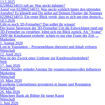
13.5.2025
022884234033 ruft an: Was steckt dahinter?
Anruf von 022884234033: Was steckt wirklich hinter den störenden
Anrufen? Es klingelt und Du siehst auf Deinem Display die Nummer
022884234033. Ein erster Blick verrät, dass es sich um eine deutsch...
18.5.2026
Gibt es noch 3D-Fernseher? Das solltet ihr wissen!
Der kurze Siegeszug der 3D-Fernseher Um die Entwicklung rund um
3D-Fernseher zu verstehen, lohnt sich ein Blick zurück. Als "Avatar"
2009 die Kinokassen eroberte, schien es nur eine Frage der Zeit, ...
Marketing
1. August 2020
Lost in Translation – Pressemeldung übersetzt und Inhalt verloren
Wirtschaft
12. April 2021
Was ist der Zweck einer Umfrage zur Kundenzufriedenheit?
Web
17. Juni 2026
Sandra Rindler gründet Agentur für verantwortungsvolles Influencer
Marketing
Wirtschaft
10. März 2020
Exzellente Unternehmen investieren in Image und Reputation
Wirtschaft
26. Mai 2026
Münchner Bank als Bühne für junge Kunst
Wirtschaft
1. Juni 2026