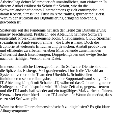
Arbeitsalltag deiner Mitarbeiter oft umständlicher, statt einfacher. In
diesem Artikel erfährst du Schritt für Schritt, wie du die
Softwarelandschaft deines Unternehmens gezielt entrümpelst und
damit Kosten, Stress und Frust im Arbeitsalltag spürbar reduzierst.
Warum der Rückbau der Digitalisierung dringend notwendig
geworden ist
Spätestens seit der Pandemie hat sich der Trend zur Digitalisierung
massiv beschleunigt. Praktisch jede Abteilung hat neue Software
eingeführt: Projektmanagement-Tools, Chatlösungen, Cloud-Speicher,
spezialisierte Analyseprogramme – die Liste ist lang. Doch die
Euphorie ist vielerorts Ernüchterung gewichen. Anstatt produktiver
und effizienter zu arbeiten, erleben Mitarbeitende zunehmenden
Zeitverlust durch Insellösungen, Doppeleingaben und ewige Suche
nach der richtigen Version einer Datei.
Immense monatliche Lizenzgebühren für Software-Dienste sind nur
die Spitze des Eisbergs. Viel gravierender: Durch die Vielzahl an
Systemen verliert dein Team den Überblick, Schnittstellen
funktionieren selten reibungslos, und der Supportaufwand steigt. Die
IT-Abteilung kämpft mit Schatten-IT, während das Onboarding neuer
Kollegen zur Geduldsprobe wird. Höchste Zeit also, gegenzusteuern
und die IT-Landschaft wieder auf ein tragfähiges Maß zurückzuführen.
Kennzeichen einer überladenen IT-Landschaft: Woran du merkst, dass
es zu viel Software gibt
Wann ist deine Unternehmenslandschaft zu digitalisiert? Es gibt klare
Alltagssymptome: