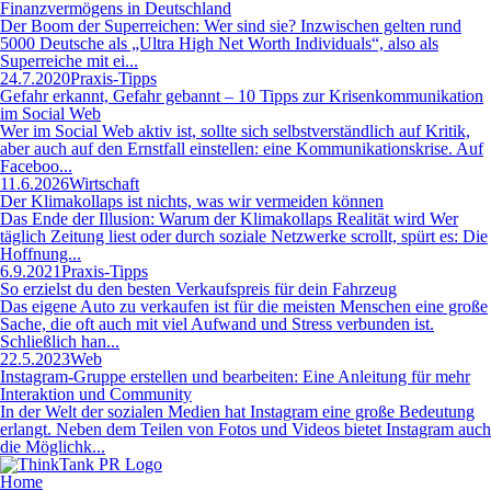
Finanzvermögens in Deutschland
Der Boom der Superreichen: Wer sind sie? Inzwischen gelten rund
5000 Deutsche als „Ultra High Net Worth Individuals“, also als
Superreiche mit ei...
24.7.2020
Praxis-Tipps
Gefahr erkannt, Gefahr gebannt – 10 Tipps zur Krisenkommunikation
im Social Web
Wer im Social Web aktiv ist, sollte sich selbstverständlich auf Kritik,
aber auch auf den Ernstfall einstellen: eine Kommunikationskrise. Auf
Faceboo...
11.6.2026
Wirtschaft
Der Klimakollaps ist nichts, was wir vermeiden können
Das Ende der Illusion: Warum der Klimakollaps Realität wird Wer
täglich Zeitung liest oder durch soziale Netzwerke scrollt, spürt es: Die
Hoffnung...
6.9.2021
Praxis-Tipps
So erzielst du den besten Verkaufspreis für dein Fahrzeug
Das eigene Auto zu verkaufen ist für die meisten Menschen eine große
Sache, die oft auch mit viel Aufwand und Stress verbunden ist.
Schließlich han...
22.5.2023
Web
Instagram-Gruppe erstellen und bearbeiten: Eine Anleitung für mehr
Interaktion und Community
In der Welt der sozialen Medien hat Instagram eine große Bedeutung
erlangt. Neben dem Teilen von Fotos und Videos bietet Instagram auch
die Möglichk...
Home