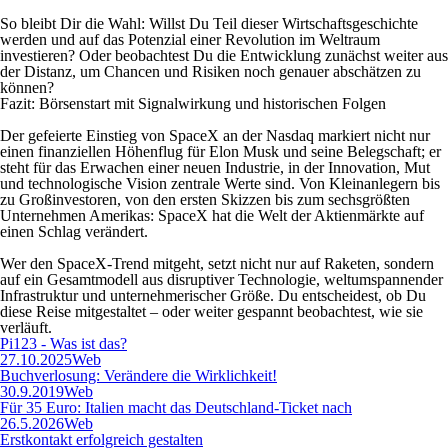
So bleibt Dir die Wahl: Willst Du Teil dieser Wirtschaftsgeschichte
werden und auf das Potenzial einer Revolution im Weltraum
investieren? Oder beobachtest Du die Entwicklung zunächst weiter aus
der Distanz, um Chancen und Risiken noch genauer abschätzen zu
können?
Fazit: Börsenstart mit Signalwirkung und historischen Folgen
Der gefeierte Einstieg von SpaceX an der Nasdaq markiert nicht nur
einen finanziellen Höhenflug für Elon Musk und seine Belegschaft; er
steht für das Erwachen einer neuen Industrie, in der Innovation, Mut
und technologische Vision zentrale Werte sind. Von Kleinanlegern bis
zu Großinvestoren, von den ersten Skizzen bis zum sechsgrößten
Unternehmen Amerikas: SpaceX hat die Welt der Aktienmärkte auf
einen Schlag verändert.
Wer den SpaceX-Trend mitgeht, setzt nicht nur auf Raketen, sondern
auf ein Gesamtmodell aus disruptiver Technologie, weltumspannender
Infrastruktur und unternehmerischer Größe. Du entscheidest, ob Du
diese Reise mitgestaltet – oder weiter gespannt beobachtest, wie sie
verläuft.
Pi123 - Was ist das?
27.10.2025
Web
Buchverlosung: Verändere die Wirklichkeit!
30.9.2019
Web
Für 35 Euro: Italien macht das Deutschland-Ticket nach
26.5.2026
Web
Erstkontakt erfolgreich gestalten