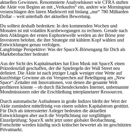
aktuellen Gewinnen. Renommierte Analysehäuser wie CFRA stuften
die Aktie von Beginn an mit „Verkaufen“ ein, andere wie Morningstar
veranschlagen den fairen Marktwert mit bislang „nur“ 780 Milliarden
Dollar – weit unterhalb der aktuellen Bewertung.
Du solltest deshalb bedenken: In den kommenden Wochen und
Monaten ist mit volatilen Kursbewegungen zu rechnen. Gerade nach
dem Abklingen der ersten Euphoriewelle werden an der Börse jene
Investoren belohnt, die ihre Strategie mit kühlem Kopf wählen und
Entwicklungen genau verfolgen.
Langfristige Perspektive: Was der SpaceX-Börsengang für Dich als
Marktbeobachter bedeutet
Aus der Sicht des Kapitalmarktes hat Elon Musk mit SpaceX einen
Präzedenzfall geschaffen, der die Spielregeln der Wall Street neu
definiert. Die Aktie ist nach jetziger Logik weniger eine Wette auf
kurzfristige Gewinne als ein Versprechen auf Beteiligung am „New
Space“-Zeitalter mit Innovationen, von denen die gesamte Welt
profitieren könnte – ob durch flächendeckendes Internet, unbemannte
Mondmissionen oder die Erschließung interplanetarer Ressourcen.
Durch automatische Aufnahmen in große Indizes bleibt der Wert der
Aktie zumindest mittelfristig von einem soliden Kapitalstrom gestützt.
Für Dich als interessierter Anleger bedeuten die aktuellen
Entwicklungen aber auch die Verpflichtung zur sorgfältigen
Einzelprüfung: SpaceX steht jetzt unter globaler Beobachtung,
Fortschritte werden künftig noch kritischer bewertet als im geschützten
Privatmarkt.