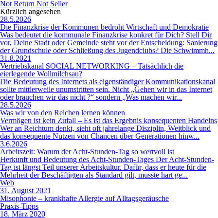
Not Return Not Seller
Kürzlich angesehen
28.5.2026
Die Finanzkrise der Kommunen bedroht Wirtschaft und Demokratie
Was bedeutet die kommunale Finanzkrise konkret für Dich? Stell Dir
vor, Deine Stadt oder Gemeinde steht vor der Entscheidung: Sanierung
der Grundschule oder Schließung des Jugendclubs? Die Schwimmh...
31.8.2021
Vertriebskanal SOCIAL NETWORKING – Tatsächlich die
eierlegende Wollmilchsau?
Die Bedeutung des Internets als eigenständiger Kommunikationskanal
sollte mittlerweile unumstritten sein. Nicht „Gehen wir in das Internet
oder brauchen wir das nicht ?“ sondern „Was machen wir...
28.5.2026
Was wir von den Reichen lernen können
Vermögen ist kein Zufall – Es ist das Ergebnis konsequenten Handelns
Wer an Reichtum denkt, sieht oft jahrelange Disziplin, Weitblick und
das konsequente Nutzen von Chancen über Generationen hinw...
3.6.2026
Arbeitszeit: Warum der Acht-Stunden-Tag so wertvoll ist
Herkunft und Bedeutung des Acht-Stunden-Tages Der Acht-Stunden-
Tag ist längst Teil unserer Arbeitskultur. Dafür, dass er heute für die
Mehrheit der Beschäftigten als Standard gilt, musste hart ge...
Web
31. August 2021
Misophonie – krankhafte Allergie auf Alltagsgeräusche
Praxis-Tipps
18. März 2020