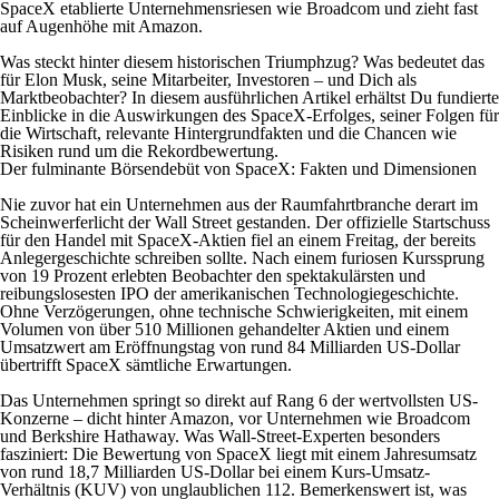
SpaceX etablierte Unternehmensriesen wie Broadcom und zieht fast
auf Augenhöhe mit Amazon.
Was steckt hinter diesem historischen Triumphzug? Was bedeutet das
für Elon Musk, seine Mitarbeiter, Investoren – und Dich als
Marktbeobachter? In diesem ausführlichen Artikel erhältst Du fundierte
Einblicke in die Auswirkungen des SpaceX-Erfolges, seiner Folgen für
die Wirtschaft, relevante Hintergrundfakten und die Chancen wie
Risiken rund um die Rekordbewertung.
Der fulminante Börsendebüt von SpaceX: Fakten und Dimensionen
Nie zuvor hat ein Unternehmen aus der Raumfahrtbranche derart im
Scheinwerferlicht der Wall Street gestanden. Der offizielle Startschuss
für den Handel mit SpaceX-Aktien fiel an einem Freitag, der bereits
Anlegergeschichte schreiben sollte. Nach einem furiosen Kurssprung
von 19 Prozent erlebten Beobachter den spektakulärsten und
reibungslosesten IPO der amerikanischen Technologiegeschichte.
Ohne Verzögerungen, ohne technische Schwierigkeiten, mit einem
Volumen von über 510 Millionen gehandelter Aktien und einem
Umsatzwert am Eröffnungstag von rund 84 Milliarden US-Dollar
übertrifft SpaceX sämtliche Erwartungen.
Das Unternehmen springt so direkt auf Rang 6 der wertvollsten US-
Konzerne – dicht hinter Amazon, vor Unternehmen wie Broadcom
und Berkshire Hathaway. Was Wall-Street-Experten besonders
fasziniert: Die Bewertung von SpaceX liegt mit einem Jahresumsatz
von rund 18,7 Milliarden US-Dollar bei einem Kurs-Umsatz-
Verhältnis (KUV) von unglaublichen 112. Bemerkenswert ist, was