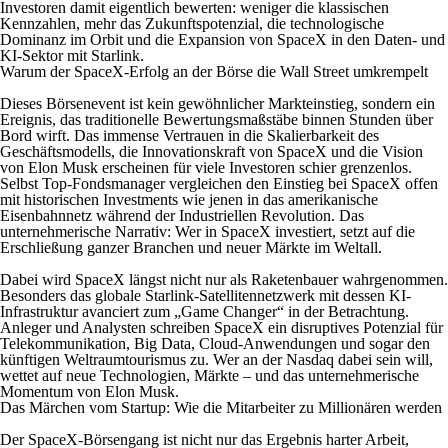
Investoren damit eigentlich bewerten: weniger die klassischen
Kennzahlen, mehr das Zukunftspotenzial, die technologische
Dominanz im Orbit und die Expansion von SpaceX in den Daten- und
KI-Sektor mit Starlink.
Warum der SpaceX-Erfolg an der Börse die Wall Street umkrempelt
Dieses Börsenevent ist kein gewöhnlicher Markteinstieg, sondern ein
Ereignis, das traditionelle Bewertungsmaßstäbe binnen Stunden über
Bord wirft. Das immense Vertrauen in die Skalierbarkeit des
Geschäftsmodells, die Innovationskraft von SpaceX und die Vision
von Elon Musk erscheinen für viele Investoren schier grenzenlos.
Selbst Top-Fondsmanager vergleichen den Einstieg bei SpaceX offen
mit historischen Investments wie jenen in das amerikanische
Eisenbahnnetz während der Industriellen Revolution. Das
unternehmerische Narrativ: Wer in SpaceX investiert, setzt auf die
Erschließung ganzer Branchen und neuer Märkte im Weltall.
Dabei wird SpaceX längst nicht nur als Raketenbauer wahrgenommen.
Besonders das globale Starlink-Satellitennetzwerk mit dessen KI-
Infrastruktur avanciert zum „Game Changer“ in der Betrachtung.
Anleger und Analysten schreiben SpaceX ein disruptives Potenzial für
Telekommunikation, Big Data, Cloud-Anwendungen und sogar den
künftigen Weltraumtourismus zu. Wer an der Nasdaq dabei sein will,
wettet auf neue Technologien, Märkte – und das unternehmerische
Momentum von Elon Musk.
Das Märchen vom Startup: Wie die Mitarbeiter zu Millionären werden
Der SpaceX-Börsengang ist nicht nur das Ergebnis harter Arbeit,