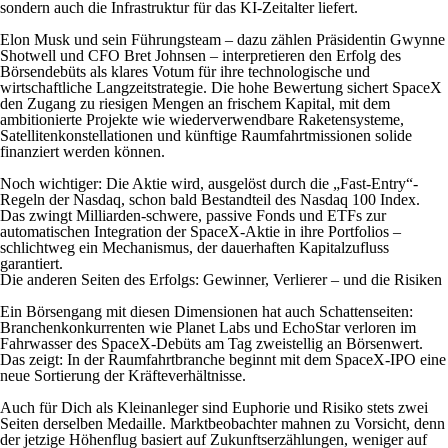
sondern auch die Infrastruktur für das KI-Zeitalter liefert.
Elon Musk und sein Führungsteam – dazu zählen Präsidentin Gwynne
Shotwell und CFO Bret Johnsen – interpretieren den Erfolg des
Börsendebüts als klares Votum für ihre technologische und
wirtschaftliche Langzeitstrategie. Die hohe Bewertung sichert SpaceX
den Zugang zu riesigen Mengen an frischem Kapital, mit dem
ambitionierte Projekte wie wiederverwendbare Raketensysteme,
Satellitenkonstellationen und künftige Raumfahrtmissionen solide
finanziert werden können.
Noch wichtiger: Die Aktie wird, ausgelöst durch die „Fast-Entry“-
Regeln der Nasdaq, schon bald Bestandteil des Nasdaq 100 Index.
Das zwingt Milliarden-schwere, passive Fonds und ETFs zur
automatischen Integration der SpaceX-Aktie in ihre Portfolios –
schlichtweg ein Mechanismus, der dauerhaften Kapitalzufluss
garantiert.
Die anderen Seiten des Erfolgs: Gewinner, Verlierer – und die Risiken
Ein Börsengang mit diesen Dimensionen hat auch Schattenseiten:
Branchenkonkurrenten wie Planet Labs und EchoStar verloren im
Fahrwasser des SpaceX-Debüts am Tag zweistellig an Börsenwert.
Das zeigt: In der Raumfahrtbranche beginnt mit dem SpaceX-IPO eine
neue Sortierung der Kräfteverhältnisse.
Auch für Dich als Kleinanleger sind Euphorie und Risiko stets zwei
Seiten derselben Medaille. Marktbeobachter mahnen zu Vorsicht, denn
der jetzige Höhenflug basiert auf Zukunftserzählungen, weniger auf