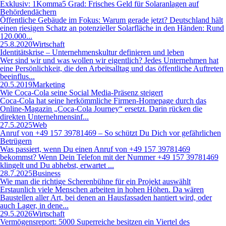
Exklusiv: 1Komma5 Grad: Frisches Geld für Solaranlagen auf
Behördendächern
Öffentliche Gebäude im Fokus: Warum gerade jetzt? Deutschland hält
einen riesigen Schatz an potenzieller Solarfläche in den Händen: Rund
120.000...
25.8.2020
Wirtschaft
Identitätskrise – Unternehmenskultur definieren und leben
Wer sind wir und was wollen wir eigentlich? Jedes Unternehmen hat
eine Persönlichkeit, die den Arbeitsalltag und das öffentliche Auftreten
beeinflus...
20.5.2019
Marketing
Wie Coca-Cola seine Social Media-Präsenz steigert
Coca-Cola hat seine herkömmliche Firmen-Homepage durch das
Online-Magazin „Coca-Cola Journey“ ersetzt. Darin rücken die
direkten Unternehmensinf...
27.5.2025
Web
Anruf von +49 157 39781469 – So schützt Du Dich vor gefährlichen
Betrügern
Was passiert, wenn Du einen Anruf von +49 157 39781469
bekommst? Wenn Dein Telefon mit der Nummer +49 157 39781469
klingelt und Du abhebst, erwartet ...
28.7.2025
Business
Wie man die richtige Scherenbühne für ein Projekt auswählt
Erstaunlich viele Menschen arbeiten in hohen Höhen. Da wären
Baustellen aller Art, bei denen an Hausfassaden hantiert wird, oder
auch Lager, in dene...
29.5.2026
Wirtschaft
Vermögensreport: 5000 Superreiche besitzen ein Viertel des