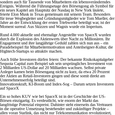
sondern auch für Tausende von Mitarbeitern ein lebensveränderndes
Ereignis. Während die Führungsetage den Börsengong als Symbol für
ein neues Kapitel am Hauptsitz der Nasdaq in New York läutete,
feierte Elon Musk in Texas gemeinsam mit seinem Team. Besonders
für treue Wegbegleiter und Gründungsmitglieder wie Tom Mueller, der
Jahre an der Entwicklung der ersten Triebwerke beteiligt war, ist der
Moment surreal: Aus Skizzen und Wagnis wurde ein Imperium.
Rund 4.000 aktuelle und ehemalige Angestellte von SpaceX wurden
durch die Explosion des Aktienwerts über Nacht zu Millionären. Ihr
Engagement und ihre langjährige Geduld zahlen sich nun aus – ein
Paradebeispiel für Mitarbeitermotivation und Anteilseigner-Kultur, die
Hightech-Startups so attraktiv machen.
Auch frühe Investoren dürfen feiern: Der bekannte Risikokapitalgeber
Sequoia Capital zum Beispiel sah sein ursprüngliches Investment von
2 Milliarden US-Dollar auf 20 Milliarden wachsen. Selbst private
Anleger kamen beim Börsengang nicht zu kurz, da etwa 20 Prozent
der Aktien an Retail-Investoren gingen und diese somit direkt am
Unternehmenserfolg beteiligt sind.
Innovationskraft, KI-Boom und Index-Sog – Darum setzen Investoren
auf SpaceX
Ein so hohes KUV wie bei SpaceX ist in der Geschichte der US-
Börsen einzigartig. Es verdeutlicht, wie enorm der Markt das
langfristige Potenzial einpreist. Dahinter steht einerseits das Vertrauen
in die operative Umsetzung bestehender und zukünftiger Projekte –
allen voran Starlink, das nicht nur Telekommunikation revolutioniert,