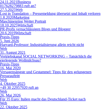
24.11.2021
Business
017628279883 ruft an?
27.5.2025
Web
Lost in Translation – Pressemeldung übersetzt und Inhalt verloren
1.8.2020
Marketing
Maschinenring Wetter Portrait
18.10.2025
Wirtschaft
PR-Profis vernachlässigen Blogs und Blogger
20.6.2019
Wirtschaft
Praxis-Tipps
5. Juni 2026
Harvard-Professor: Industrialisierung allein reicht nicht
Web
31. August 2021
Vertriebskanal SOCIAL NETWORKING – Tatsächlich die
eierlegende Wollmilchsau?
Praxis-Tipps
16. Mai 2020
Versagensängste und Gestammel: Tipps für den gelungenen
Presseauftritt
Web
4. Oktober 2025
+49 30 22957920 ruft an
Web
26. Mai 2026
Für 35 Euro: Italien macht das Deutschland-Ticket nach
Web
22. Oktober 2025