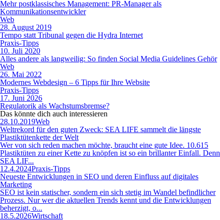
Mehr postklassisches Management: PR-Manager als
Kommunikationsentwickler
Web
28. August 2019
Tempo statt Tribunal gegen die Hydra Internet
Praxis-Tipps
10. Juli 2020
Alles andere als langweilig: So finden Social Media Guidelines Gehör
Web
26. Mai 2022
Modernes Webdesign – 6 Tipps für Ihre Website
Praxis-Tipps
17. Juni 2026
Regulatorik als Wachstumsbremse?
Das könnte dich auch
interessieren
28.10.2019
Web
Weltrekord für den guten Zweck: SEA LIFE sammelt die längste
Plastiktütenkette der Welt
Wer von sich reden machen möchte, braucht eine gute Idee. 10.615
Plastiktüten zu einer Kette zu knöpfen ist so ein brillanter Einfall. Denn
SEA LIF...
12.4.2024
Praxis-Tipps
Neueste Entwicklungen in SEO und deren Einfluss auf digitales
Marketing
SEO ist kein statischer, sondern ein sich stetig im Wandel befindlicher
Prozess. Nur wer die aktuellen Trends kennt und die Entwicklungen
beherzigt, o...
18.5.2026
Wirtschaft