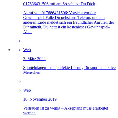
017686431506 ruft an: So schützt Du Dich
Anruf von 017686431506: Vorsicht vor der
Gewinnspiel-Falle Du gehst ans Telefon, und am
anderen Ende meldet sich ein freundlicher Anrufer, der
Dir mitteilt, Du hättest ein kostenloses Gewinnspiel-
Ab...
Web
3. März 2022
Sporteinlagen – die perfekte Lösung für sportlich aktive
Menschen
Web
16. November 2019
Vertrauen ist zu wenig – Akzeptanz muss erarbeitet
werden