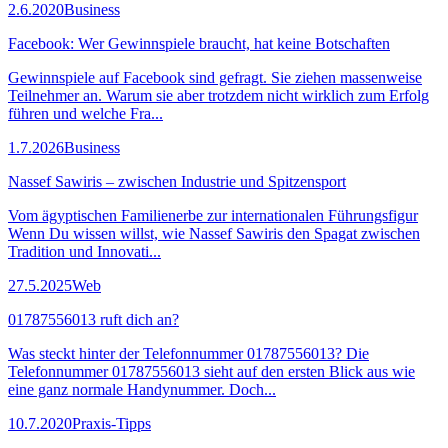
2.6.2020
Business
Facebook: Wer Gewinnspiele braucht, hat keine Botschaften
Gewinnspiele auf Facebook sind gefragt. Sie ziehen massenweise
Teilnehmer an. Warum sie aber trotzdem nicht wirklich zum Erfolg
führen und welche Fra...
1.7.2026
Business
Nassef Sawiris – zwischen Industrie und Spitzensport
Vom ägyptischen Familienerbe zur internationalen Führungsfigur
Wenn Du wissen willst, wie Nassef Sawiris den Spagat zwischen
Tradition und Innovati...
27.5.2025
Web
01787556013 ruft dich an?
Was steckt hinter der Telefonnummer 01787556013? Die
Telefonnummer 01787556013 sieht auf den ersten Blick aus wie
eine ganz normale Handynummer. Doch...
10.7.2020
Praxis-Tipps