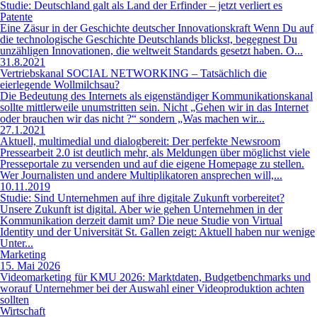
Studie: Deutschland galt als Land der Erfinder – jetzt verliert es
Patente
Eine Zäsur in der Geschichte deutscher Innovationskraft Wenn Du auf
die technologische Geschichte Deutschlands blickst, begegnest Du
unzähligen Innovationen, die weltweit Standards gesetzt haben. O...
31.8.2021
Vertriebskanal SOCIAL NETWORKING – Tatsächlich die
eierlegende Wollmilchsau?
Die Bedeutung des Internets als eigenständiger Kommunikationskanal
sollte mittlerweile unumstritten sein. Nicht „Gehen wir in das Internet
oder brauchen wir das nicht ?“ sondern „Was machen wir...
27.1.2021
Aktuell, multimedial und dialogbereit: Der perfekte Newsroom
Pressearbeit 2.0 ist deutlich mehr, als Meldungen über möglichst viele
Presseportale zu versenden und auf die eigene Homepage zu stellen.
Wer Journalisten und andere Multiplikatoren ansprechen will,...
10.11.2019
Studie: Sind Unternehmen auf ihre digitale Zukunft vorbereitet?
Unsere Zukunft ist digital. Aber wie gehen Unternehmen in der
Kommunikation derzeit damit um? Die neue Studie von Virtual
Identity und der Universität St. Gallen zeigt: Aktuell haben nur wenige
Unter...
Marketing
15. Mai 2026
Videomarketing für KMU 2026: Marktdaten, Budgetbenchmarks und
worauf Unternehmer bei der Auswahl einer Videoproduktion achten
sollten
Wirtschaft