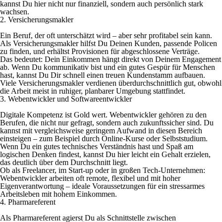
kannst Du hier nicht nur finanziell, sondern auch persönlich stark
wachsen.
2. Versicherungsmakler
Ein Beruf, der oft unterschätzt wird – aber sehr profitabel sein kann.
Als Versicherungsmakler hilfst Du Deinen Kunden, passende Policen
zu finden, und erhältst Provisionen für abgeschlossene Verträge.
Das bedeutet: Dein Einkommen hängt direkt von Deinem Engagement
ab. Wenn Du kommunikativ bist und ein gutes Gespür für Menschen
hast, kannst Du Dir schnell einen treuen Kundenstamm aufbauen.
Viele Versicherungsmakler verdienen überdurchschnittlich gut, obwohl
die Arbeit meist in ruhiger, planbarer Umgebung stattfindet.
3. Webentwickler und Softwareentwickler
Digitale Kompetenz ist Gold wert. Webentwickler gehören zu den
Berufen, die nicht nur gefragt, sondern auch zukunftssicher sind. Du
kannst mit vergleichsweise geringem Aufwand in diesen Bereich
einsteigen – zum Beispiel durch Online-Kurse oder Selbststudium.
Wenn Du ein gutes technisches Verständnis hast und Spaß am
logischen Denken findest, kannst Du hier leicht ein Gehalt erzielen,
das deutlich über dem Durchschnitt liegt.
Ob als Freelancer, im Start-up oder in großen Tech-Unternehmen:
Webentwickler arbeiten oft remote, flexibel und mit hoher
Eigenverantwortung – ideale Voraussetzungen für ein stressarmes
Arbeitsleben mit hohem Einkommen.
4. Pharmareferent
Als Pharmareferent agierst Du als Schnittstelle zwischen