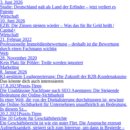
3. Juni 2026
Studie: Deutschland galt als Land der Erfinder – jetzt verliert es
Patente
Wirtschaft
10. Juni 2026
EZB: Die Zinsen steigen wieder – Was das für Ihr Geld heißt |
Capital+
Wirtschaft
21. Februar 2022
Professionelle Immobilienbewertung – deshalb ist die Bewertung
durch einen Fachmann wichtig
Web
28. November 2020
Kein Platz für Pöbler: Trolle werden ignoriert
Marketing
8. Januar 2026
KI-gestützte Leadgenerierung: Die Zukunft der B2B-Kundenakquise
Das könnte dich auch
interessieren
17.8.2023
Praxis-Tipps
Die Unablässige Nachfrage nach SEO Agenturen: Die Steigende
Bedeutung der Online-Sichtbarkeit
In einer Welt, die von der Digitalisierung durchdrungen ist, gewinnt
die Online-Sichtbarkeit für Unternehmen unaufhörlich an Bedeutung.
In diesem Sz...
20.2.2021
Praxis-Tipps
Die 10 Gebote für Geschäftsberichte
Ein Geschäftsbericht ist wie ein guter Flirt. Die Ansprache erzeugt
Aufmerksamkeit, steigert sich zum Interesse, um dann in Begierde –