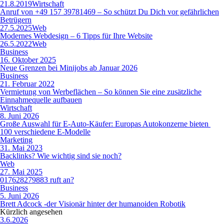
21.8.2019
Wirtschaft
Anruf von +49 157 39781469 – So schützt Du Dich vor gefährlichen
Betrügern
27.5.2025
Web
Modernes Webdesign – 6 Tipps für Ihre Website
26.5.2022
Web
Business
16. Oktober 2025
Neue Grenzen bei Minijobs ab Januar 2026
Business
21. Februar 2022
Vermietung von Werbeflächen – So können Sie eine zusätzliche
Einnahmequelle aufbauen
Wirtschaft
8. Juni 2026
Große Auswahl für E-Auto-Käufer: Europas Autokonzerne bieten
100 verschiedene E-Modelle
Marketing
31. Mai 2023
Backlinks? Wie wichtig sind sie noch?
Web
27. Mai 2025
017628279883 ruft an?
Business
5. Juni 2026
Brett Adcock -der Visionär hinter der humanoiden Robotik
Kürzlich angesehen
3.6.2026