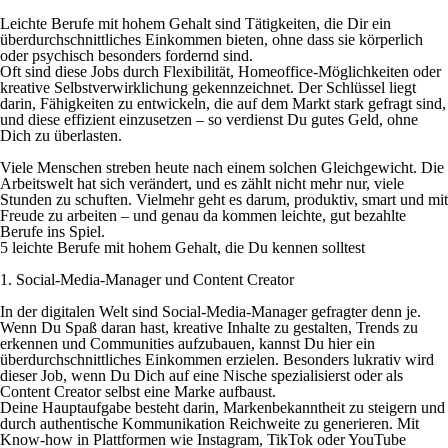
Leichte Berufe mit hohem Gehalt sind Tätigkeiten, die Dir ein
überdurchschnittliches Einkommen bieten, ohne dass sie körperlich
oder psychisch besonders fordernd sind.
Oft sind diese Jobs durch Flexibilität, Homeoffice-Möglichkeiten oder
kreative Selbstverwirklichung gekennzeichnet. Der Schlüssel liegt
darin, Fähigkeiten zu entwickeln, die auf dem Markt stark gefragt sind,
und diese effizient einzusetzen – so verdienst Du gutes Geld, ohne
Dich zu überlasten.
Viele Menschen streben heute nach einem solchen Gleichgewicht. Die
Arbeitswelt hat sich verändert, und es zählt nicht mehr nur, viele
Stunden zu schuften. Vielmehr geht es darum, produktiv, smart und mit
Freude zu arbeiten – und genau da kommen leichte, gut bezahlte
Berufe ins Spiel.
5 leichte Berufe mit hohem Gehalt, die Du kennen solltest
1. Social-Media-Manager und Content Creator
In der digitalen Welt sind Social-Media-Manager gefragter denn je.
Wenn Du Spaß daran hast, kreative Inhalte zu gestalten, Trends zu
erkennen und Communities aufzubauen, kannst Du hier ein
überdurchschnittliches Einkommen erzielen. Besonders lukrativ wird
dieser Job, wenn Du Dich auf eine Nische spezialisierst oder als
Content Creator selbst eine Marke aufbaust.
Deine Hauptaufgabe besteht darin, Markenbekanntheit zu steigern und
durch authentische Kommunikation Reichweite zu generieren. Mit
Know-how in Plattformen wie Instagram, TikTok oder YouTube