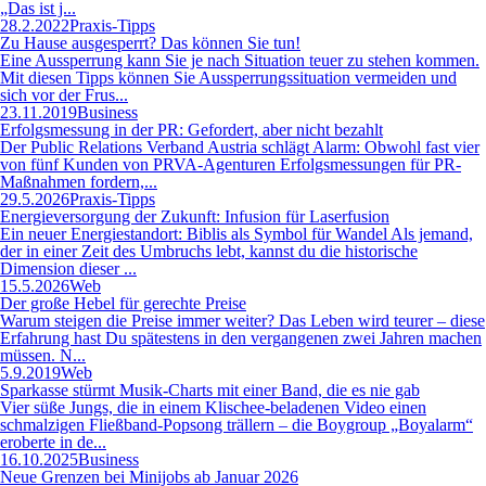
„Das ist j...
28.2.2022
Praxis-Tipps
Zu Hause ausgesperrt? Das können Sie tun!
Eine Aussperrung kann Sie je nach Situation teuer zu stehen kommen.
Mit diesen Tipps können Sie Aussperrungssituation vermeiden und
sich vor der Frus...
23.11.2019
Business
Erfolgsmessung in der PR: Gefordert, aber nicht bezahlt
Der Public Relations Verband Austria schlägt Alarm: Obwohl fast vier
von fünf Kunden von PRVA-Agenturen Erfolgsmessungen für PR-
Maßnahmen fordern,...
29.5.2026
Praxis-Tipps
Energieversorgung der Zukunft: Infusion für Laserfusion
Ein neuer Energiestandort: Biblis als Symbol für Wandel Als jemand,
der in einer Zeit des Umbruchs lebt, kannst du die historische
Dimension dieser ...
15.5.2026
Web
Der große Hebel für gerechte Preise
Warum steigen die Preise immer weiter? Das Leben wird teurer – diese
Erfahrung hast Du spätestens in den vergangenen zwei Jahren machen
müssen. N...
5.9.2019
Web
Sparkasse stürmt Musik-Charts mit einer Band, die es nie gab
Vier süße Jungs, die in einem Klischee-beladenen Video einen
schmalzigen Fließband-Popsong trällern – die Boygroup „Boyalarm“
eroberte in de...
16.10.2025
Business
Neue Grenzen bei Minijobs ab Januar 2026