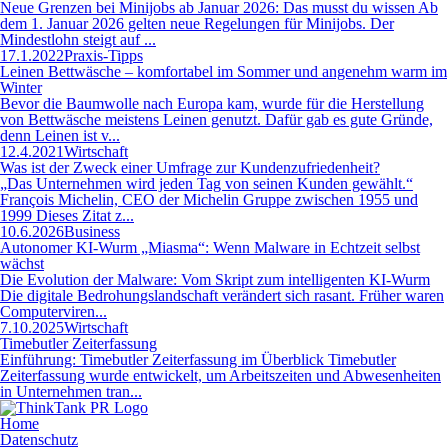
Neue Grenzen bei Minijobs ab Januar 2026: Das musst du wissen Ab
dem 1. Januar 2026 gelten neue Regelungen für Minijobs. Der
Mindestlohn steigt auf ...
17.1.2022
Praxis-Tipps
Leinen Bettwäsche – komfortabel im Sommer und angenehm warm im
Winter
Bevor die Baumwolle nach Europa kam, wurde für die Herstellung
von Bettwäsche meistens Leinen genutzt. Dafür gab es gute Gründe,
denn Leinen ist v...
12.4.2021
Wirtschaft
Was ist der Zweck einer Umfrage zur Kundenzufriedenheit?
„Das Unternehmen wird jeden Tag von seinen Kunden gewählt.“
François Michelin, CEO der Michelin Gruppe zwischen 1955 und
1999 Dieses Zitat z...
10.6.2026
Business
Autonomer KI-Wurm „Miasma“: Wenn Malware in Echtzeit selbst
wächst
Die Evolution der Malware: Vom Skript zum intelligenten KI-Wurm
Die digitale Bedrohungslandschaft verändert sich rasant. Früher waren
Computerviren...
7.10.2025
Wirtschaft
Timebutler Zeiterfassung
Einführung: Timebutler Zeiterfassung im Überblick Timebutler
Zeiterfassung wurde entwickelt, um Arbeitszeiten und Abwesenheiten
in Unternehmen tran...
Home
Datenschutz