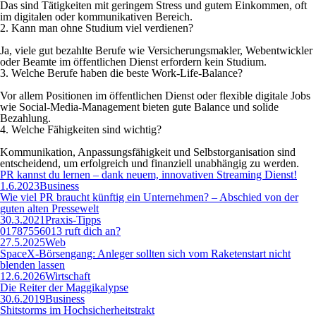
Das sind Tätigkeiten mit geringem Stress und gutem Einkommen, oft
im digitalen oder kommunikativen Bereich.
2. Kann man ohne Studium viel verdienen?
Ja, viele gut bezahlte Berufe wie Versicherungsmakler, Webentwickler
oder Beamte im öffentlichen Dienst erfordern kein Studium.
3. Welche Berufe haben die beste Work-Life-Balance?
Vor allem Positionen im öffentlichen Dienst oder flexible digitale Jobs
wie Social-Media-Management bieten gute Balance und solide
Bezahlung.
4. Welche Fähigkeiten sind wichtig?
Kommunikation, Anpassungsfähigkeit und Selbstorganisation sind
entscheidend, um erfolgreich und finanziell unabhängig zu werden.
PR kannst du lernen – dank neuem, innovativen Streaming Dienst!
1.6.2023
Business
Wie viel PR braucht künftig ein Unternehmen? – Abschied von der
guten alten Pressewelt
30.3.2021
Praxis-Tipps
01787556013 ruft dich an?
27.5.2025
Web
SpaceX-Börsengang: Anleger sollten sich vom Raketenstart nicht
blenden lassen
12.6.2026
Wirtschaft
Die Reiter der Maggikalypse
30.6.2019
Business
Shitstorms im Hochsicherheitstrakt