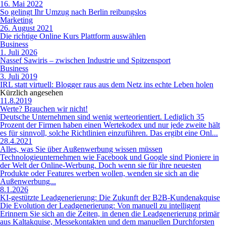
16. Mai 2022
So gelingt Ihr Umzug nach Berlin reibungslos
Marketing
26. August 2021
Die richtige Online Kurs Plattform auswählen
Business
1. Juli 2026
Nassef Sawiris – zwischen Industrie und Spitzensport
Business
3. Juli 2019
IRL statt virtuell: Blogger raus aus dem Netz ins echte Leben holen
Kürzlich angesehen
11.8.2019
Werte? Brauchen wir nicht!
Deutsche Unternehmen sind wenig werteorientiert. Lediglich 35
Prozent der Firmen haben einen Wertekodex und nur jede zweite hält
es für sinnvoll, solche Richtlinien einzuführen. Das ergibt eine Onl...
28.4.2021
Alles, was Sie über Außenwerbung wissen müssen
Technologieunternehmen wie Facebook und Google sind Pioniere in
der Welt der Online-Werbung. Doch wenn sie für ihre neuesten
Produkte oder Features werben wollen, wenden sie sich an die
Außenwerbung...
8.1.2026
KI-gestützte Leadgenerierung: Die Zukunft der B2B-Kundenakquise
Die Evolution der Leadgenerierung: Von manuell zu intelligent
Erinnern Sie sich an die Zeiten, in denen die Leadgenerierung primär
aus Kaltakquise, Messekontakten und dem manuellen Durchforsten