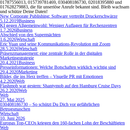
01787556013, 015739781469, 030408186730, 02018395880 und
017628279883, die für unseriöse Anrufe bekannt sind. Bleib wachsam
und schütze Deine Daten!
New Corporate Publishing: Software vertreibt Druckerschwärze
5.12.2019
Business
KI gegen Allgemeinwohl: Weniger Auflagen für Rechenzentren
1.7.2026
Business
Abschied von den Supermächten
1.6.2026
Wirtschaft
Eric Yuan und seine Kommunikations-Revolution mit Zoom
28.5.2026
Wirtschaft
Präsenzmanagement: eine zentrale Rolle in der digitalen
Marketingstrategie
20.4.2021
Business
Presseinformationen: Welche Botschaften wirklich wichtig sind
29.4.2020
Marketing
Bilder, die ins Herz treffen – Visuelle PR mit Emotionen
4.2.2020
Web
Flashmob war gestern: Shantymob auf den Hamburg Cruise Days
26.2.2020
Web
Web
27. Mai 2025
030408186730 – So schützt Du Dich vor gefährlichen
Betrugsmaschen
Wirtschaft
10. Juni 2026
Europas Top-CEOs kriegen den 160-fachen Lohn der Beschäftigten
Web