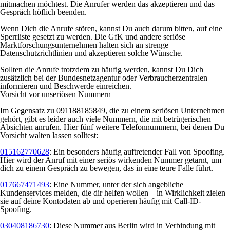
mitmachen möchtest. Die Anrufer werden das akzeptieren und das
Gespräch höflich beenden.
Wenn Dich die Anrufe stören, kannst Du auch darum bitten, auf eine
Sperrliste gesetzt zu werden. Die GfK und andere seriöse
Marktforschungsunternehmen halten sich an strenge
Datenschutzrichtlinien und akzeptieren solche Wünsche.
Sollten die Anrufe trotzdem zu häufig werden, kannst Du Dich
zusätzlich bei der Bundesnetzagentur oder Verbraucherzentralen
informieren und Beschwerde einreichen.
Vorsicht vor unseriösen Nummern
Im Gegensatz zu 091188185849, die zu einem seriösen Unternehmen
gehört, gibt es leider auch viele Nummern, die mit betrügerischen
Absichten anrufen. Hier fünf weitere Telefonnummern, bei denen Du
Vorsicht walten lassen solltest:
015162770628
: Ein besonders häufig auftretender Fall von Spoofing.
Hier wird der Anruf mit einer seriös wirkenden Nummer getarnt, um
dich zu einem Gespräch zu bewegen, das in eine teure Falle führt.
017667471493
: Eine Nummer, unter der sich angebliche
Kundenservices melden, die dir helfen wollen – in Wirklichkeit zielen
sie auf deine Kontodaten ab und operieren häufig mit Call-ID-
Spoofing.
030408186730
: Diese Nummer aus Berlin wird in Verbindung mit