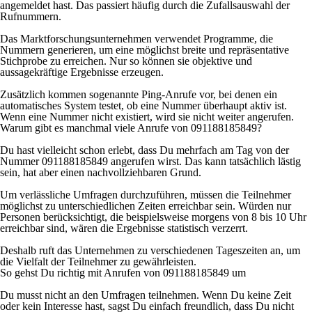
angemeldet hast. Das passiert häufig durch die Zufallsauswahl der
Rufnummern.
Das Marktforschungsunternehmen verwendet Programme, die
Nummern generieren, um eine möglichst breite und repräsentative
Stichprobe zu erreichen. Nur so können sie objektive und
aussagekräftige Ergebnisse erzeugen.
Zusätzlich kommen sogenannte Ping-Anrufe vor, bei denen ein
automatisches System testet, ob eine Nummer überhaupt aktiv ist.
Wenn eine Nummer nicht existiert, wird sie nicht weiter angerufen.
Warum gibt es manchmal viele Anrufe von 091188185849?
Du hast vielleicht schon erlebt, dass Du mehrfach am Tag von der
Nummer 091188185849 angerufen wirst. Das kann tatsächlich lästig
sein, hat aber einen nachvollziehbaren Grund.
Um verlässliche Umfragen durchzuführen, müssen die Teilnehmer
möglichst zu unterschiedlichen Zeiten erreichbar sein. Würden nur
Personen berücksichtigt, die beispielsweise morgens von 8 bis 10 Uhr
erreichbar sind, wären die Ergebnisse statistisch verzerrt.
Deshalb ruft das Unternehmen zu verschiedenen Tageszeiten an, um
die Vielfalt der Teilnehmer zu gewährleisten.
So gehst Du richtig mit Anrufen von 091188185849 um
Du musst nicht an den Umfragen teilnehmen. Wenn Du keine Zeit
oder kein Interesse hast, sagst Du einfach freundlich, dass Du nicht