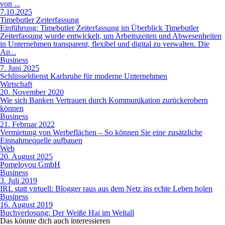
von ...
7.10.2025
Timebutler Zeiterfassung
Einführung: Timebutler Zeiterfassung im Überblick Timebutler
Zeiterfassung wurde entwickelt, um Arbeitszeiten und Abwesenheiten
in Unternehmen transparent, flexibel und digital zu verwalten. Die
Ap...
Business
7. Juni 2025
Schlüsseldienst Karlsruhe für moderne Unternehmen
Wirtschaft
20. November 2020
Wie sich Banken Vertrauen durch Kommunikation zurückerobern
können
Business
21. Februar 2022
Vermietung von Werbeflächen – So können Sie eine zusätzliche
Einnahmequelle aufbauen
Web
20. August 2025
Pomeloyou GmbH
Business
3. Juli 2019
IRL statt virtuell: Blogger raus aus dem Netz ins echte Leben holen
Business
16. August 2019
Buchverlosung: Der Weiße Hai im Weltall
Das könnte dich auch
interessieren