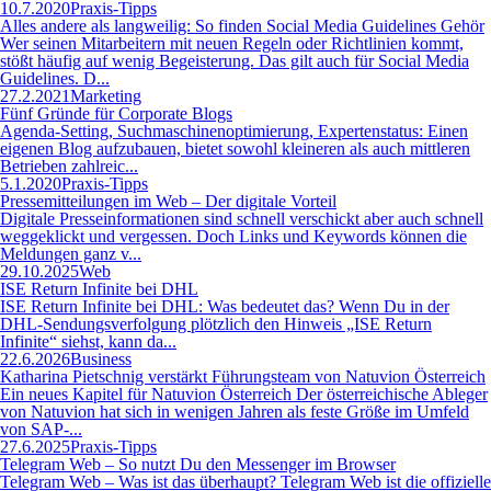
10.7.2020
Praxis-Tipps
Alles andere als langweilig: So finden Social Media Guidelines Gehör
Wer seinen Mitarbeitern mit neuen Regeln oder Richtlinien kommt,
stößt häufig auf wenig Begeisterung. Das gilt auch für Social Media
Guidelines. D...
27.2.2021
Marketing
Fünf Gründe für Corporate Blogs
Agenda-Setting, Suchmaschinenoptimierung, Expertenstatus: Einen
eigenen Blog aufzubauen, bietet sowohl kleineren als auch mittleren
Betrieben zahlreic...
5.1.2020
Praxis-Tipps
Pressemitteilungen im Web – Der digitale Vorteil
Digitale Presseinformationen sind schnell verschickt aber auch schnell
weggeklickt und vergessen. Doch Links und Keywords können die
Meldungen ganz v...
29.10.2025
Web
ISE Return Infinite bei DHL
ISE Return Infinite bei DHL: Was bedeutet das? Wenn Du in der
DHL-Sendungsverfolgung plötzlich den Hinweis „ISE Return
Infinite“ siehst, kann da...
22.6.2026
Business
Katharina Pietschnig verstärkt Führungsteam von Natuvion Österreich
Ein neues Kapitel für Natuvion Österreich Der österreichische Ableger
von Natuvion hat sich in wenigen Jahren als feste Größe im Umfeld
von SAP-...
27.6.2025
Praxis-Tipps
Telegram Web – So nutzt Du den Messenger im Browser
Telegram Web – Was ist das überhaupt? Telegram Web ist die offizielle