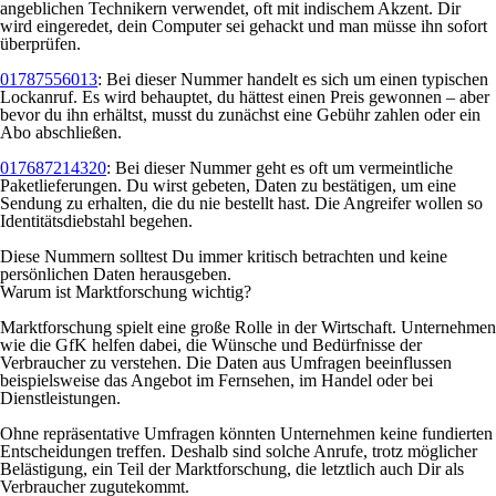
angeblichen Technikern verwendet, oft mit indischem Akzent. Dir
wird eingeredet, dein Computer sei gehackt und man müsse ihn sofort
überprüfen.
01787556013
: Bei dieser Nummer handelt es sich um einen typischen
Lockanruf. Es wird behauptet, du hättest einen Preis gewonnen – aber
bevor du ihn erhältst, musst du zunächst eine Gebühr zahlen oder ein
Abo abschließen.
017687214320
: Bei dieser Nummer geht es oft um vermeintliche
Paketlieferungen. Du wirst gebeten, Daten zu bestätigen, um eine
Sendung zu erhalten, die du nie bestellt hast. Die Angreifer wollen so
Identitätsdiebstahl begehen.
Diese Nummern solltest Du immer kritisch betrachten und keine
persönlichen Daten herausgeben.
Warum ist Marktforschung wichtig?
Marktforschung spielt eine große Rolle in der Wirtschaft. Unternehmen
wie die GfK helfen dabei, die Wünsche und Bedürfnisse der
Verbraucher zu verstehen. Die Daten aus Umfragen beeinflussen
beispielsweise das Angebot im Fernsehen, im Handel oder bei
Dienstleistungen.
Ohne repräsentative Umfragen könnten Unternehmen keine fundierten
Entscheidungen treffen. Deshalb sind solche Anrufe, trotz möglicher
Belästigung, ein Teil der Marktforschung, die letztlich auch Dir als
Verbraucher zugutekommt.