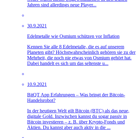
Jahren sind allerdings neue Player...
30.9.2021
Edelmetalle wie Osmium schützen vor Inflation
Kennen Sie alle 8 Edelmetalle, die es auf unserem
Planeten gibt? Höchstwahrscheinlich gehören sie zu der
Mehrheit, die noch nie etwas von Osmium gehört hat.
Dabei handelt es sich um das seltenste u...
10.9.2021
BitQT App Erfahrungen – Was bringt der Bitcoin-
Handelsrobot?
In der heutigen Welt gilt Bitcoin (BTC) als das neue,
digitale Gold. Inzwischen kannst du sogar passiv in
Bitcoin investieren – z. B. über Krypto-Fonds und
Aktien. Du kannst aber auch aktiv in die ...