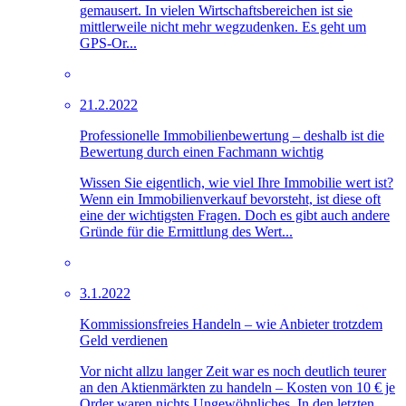
gemausert. In vielen Wirtschaftsbereichen ist sie
mittlerweile nicht mehr wegzudenken. Es geht um
GPS-Or...
21.2.2022
Professionelle Immobilienbewertung – deshalb ist die
Bewertung durch einen Fachmann wichtig
Wissen Sie eigentlich, wie viel Ihre Immobilie wert ist?
Wenn ein Immobilienverkauf bevorsteht, ist diese oft
eine der wichtigsten Fragen. Doch es gibt auch andere
Gründe für die Ermittlung des Wert...
3.1.2022
Kommissionsfreies Handeln – wie Anbieter trotzdem
Geld verdienen
Vor nicht allzu langer Zeit war es noch deutlich teurer
an den Aktienmärkten zu handeln – Kosten von 10 € je
Order waren nichts Ungewöhnliches. In den letzten