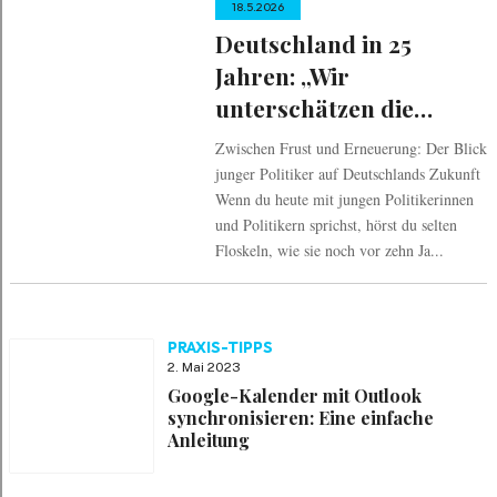
18.5.2026
Deutschland in 25
Jahren: „Wir
unterschätzen die
zerstörerische Kraft
Zwischen Frust und Erneuerung: Der Blick
autoritärer, reicher
junger Politiker auf Deutschlands Zukunft
Männer“
Wenn du heute mit jungen Politikerinnen
und Politikern sprichst, hörst du selten
Floskeln, wie sie noch vor zehn Ja...
PRAXIS-TIPPS
2. Mai 2023
Google-Kalender mit Outlook
synchronisieren: Eine einfache
Anleitung